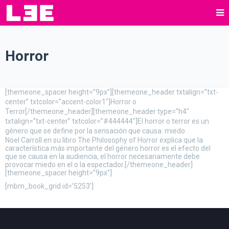
Horror
[themeone_spacer height=”9px”][themeone_header txtalign=”txt-
center” txtcolor=”accent-color1″]Horror o
Terror[/themeone_header][themeone_header type=”h4″
txtalign=”txt-center” txtcolor=”#444444″]El horror o terror es un
género que se define por la sensación que causa: miedo.
Nöel Carroll en su libro The Philosophy of Horror explica que la
característica más importante del género horror es el efecto del
que se causa en la audiencia, el horror necesariamente debe
provocar miedo en el o la espectador.[/themeone_header]
[themeone_spacer height=”9px”]
[mbm_book_grid id=’5253′]