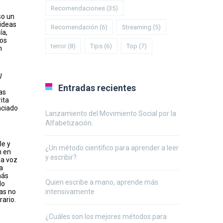
Recomendaciones
(35)
so un
 ideas
Recomendación
(6)
Streaming
(5)
ía,
ios
terror
(8)
Tips
(6)
Top
(7)
n
l
Entradas recientes
as
ita
nciado
Lanzamiento del Movimiento Social por la
Alfabetización.
le y
¿Un método científico para aprender a leer
n en
y escribir?
la voz
a
más
Quien escribe a mano, aprende más
do
intensivamente
as no
rario.
¿Cuáles son los mejores métodos para