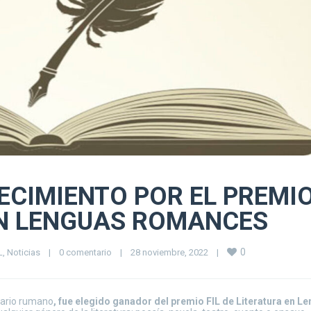
ECIMIENTO POR EL PREMI
 EN LENGUAS ROMANCES
0
L
, 
Noticias
|
0 comentario
|
28 noviembre, 2022    
|
erario rumano
, fue elegido ganador del premio FIL de Literatura en L