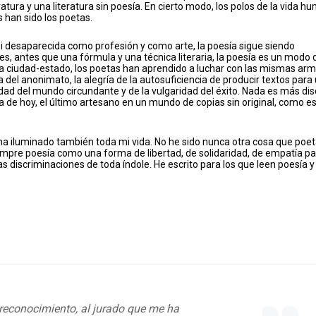
iteratura y una literatura sin poesía. En cierto modo, los polos de la vida 
 han sido los poetas.
casi desaparecida como profesión y como arte, la poesía sigue siendo
s, antes que una fórmula y una técnica literaria, la poesía es un modo 
a ciudad-estado, los poetas han aprendido a luchar con las mismas ar
a del anonimato, la alegría de la autosuficiencia de producir textos para
dad del mundo circundante y de la vulgaridad del éxito. Nada es más dis
a de hoy, el último artesano en un mundo de copias sin original, como es
a ha iluminado también toda mi vida. No he sido nunca otra cosa que poet
empre poesía como una forma de libertad, de solidaridad, de empatía p
as discriminaciones de toda índole. He escrito para los que leen poesía y
 reconocimiento, al jurado que me ha