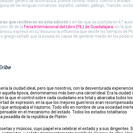
ualquier género de la literatura; poesía, novela, teatro, cuento o ensayo
lguna de las lenguas romances: español, catalán, gallego, francés, occit
uras que recibieron en esta edición
y en las que se postularon 67 auto
ción 36 de la
Feria Internacional del Libro (FIL) de Guadalajara
, en la que
rtărescu expresó en su discurso la influencia que desde los tiempos de P
ofo griego señaló que la poesía es capaz de generar miedo en los podero
Eribe
sería la ciudad ideal, pero que nosotros, con la desventurada experienci
e aquella época, denominamos más bien una cárcel ideal. Era la ciudad
 en la que el control sobre cada ciudadano era total y abarcaba todos los
 libertad de expresión, en la que los mejores guerreros eran recompensad
 que anticipaba el nazismo. Todo ello en nombre de una sociedad inerte
ispensable en el mecanismo del estado. Todos los estados totalitarios
 pesadilla de la república de Platón.
 poetas y músicos, cuyo papel era celebrar el estado y a sus dirigentes. 