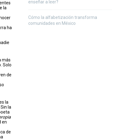
enseñar a leer?
dentes
e la
Cómo la alfabetización transforma
onocer
comunidades en México
rra ha
nadie
ia más
. Solo
uyen de
rso
es la
Sin la
 poeta
propia
d en
oca de
na