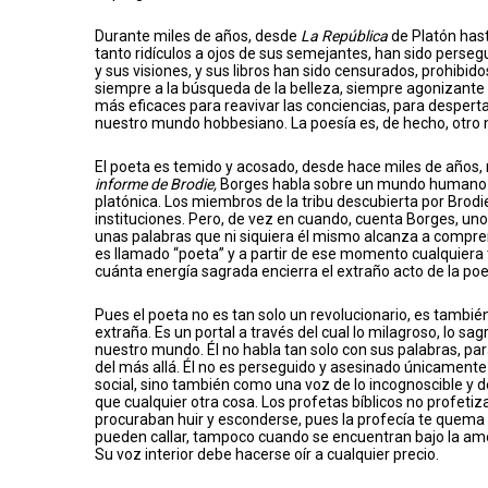
Durante miles de años, desde
La República
de Platón hast
tanto ridículos a ojos de sus semejantes, han sido pers
y sus visiones, y sus libros han sido censurados, prohibi
siempre a la búsqueda de la belleza, siempre agonizante
más eficaces para reavivar las conciencias, para desper
nuestro mundo hobbesiano. La poesía es, de hecho, otro n
El poeta es temido y acosado, desde hace miles de años, n
informe de Brodie,
Borges habla sobre un mundo humano en
platónica. Los miembros de la tribu descubierta por Brodie
instituciones. Pero, de vez en cuando, cuenta Borges, uno 
unas palabras que ni siquiera él mismo alcanza a compre
es llamado “poeta” y a partir de ese momento cualquiera
cuánta energía sagrada encierra el extraño acto de la poe
Pues el poeta no es tan solo un revolucionario, es tambié
extraña. Es un portal a través del cual lo milagroso, lo sag
nuestro mundo. Él no habla tan solo con sus palabras, para
del más allá. Él no es perseguido y asesinado únicamente
social, sino también como una voz de lo incognoscible y d
que cualquier otra cosa. Los profetas bíblicos no profeti
procuraban huir y esconderse, pues la profecía te quem
pueden callar, tampoco cuando se encuentran bajo la amen
Su voz interior debe hacerse oír a cualquier precio.