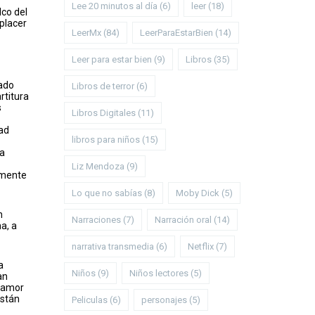
Lee 20 minutos al día
(6)
leer
(18)
lco del
 placer
LeerMx
(84)
LeerParaEstarBien
(14)
Leer para estar bien
(9)
Libros
(35)
tado
Libros de terror
(6)
rtitura
s
Libros Digitales
(11)
dad
libros para niños
(15)
ka
Liz Mendoza
(9)
a mente
Lo que no sabías
(8)
Moby Dick
(5)
n
Narraciones
(7)
Narración oral
(14)
na, a
narrativa transmedia
(6)
Netflix
(7)
a
Niños
(9)
Niños lectores
(5)
an
e amor
están
Peliculas
(6)
personajes
(5)