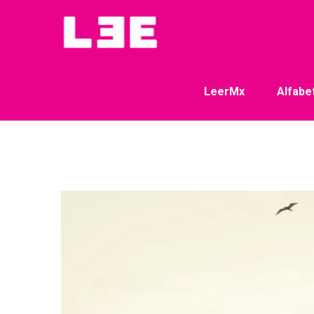
LeerMx
Alfabe