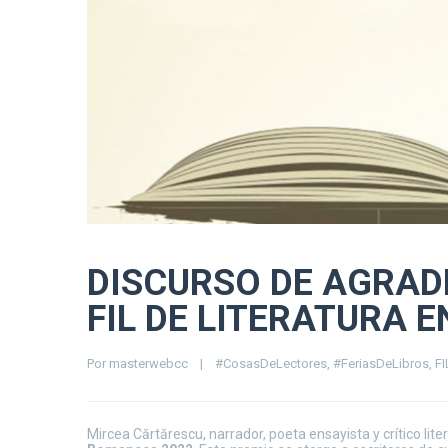
DISCURSO DE AGRAD
FIL DE LITERATURA
Por 
masterwebcc
|
#CosasDeLectores
, 
#FeriasDeLibros
, 
FI
Mircea Cărtărescu, narrador, poeta ensayista y crítico lit