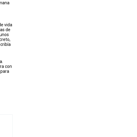
humana
de vida
mas de
 unos
creto,
cribía
a.
ara con
 para