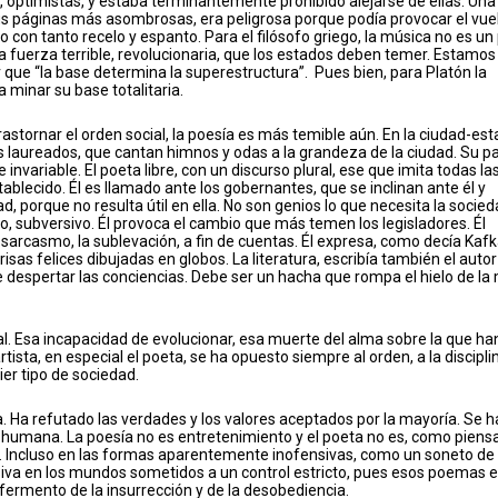
, optimistas, y estaba terminantemente prohibido alejarse de ellas. Una
us páginas más asombrosas, era peligrosa porque podía provocar el vue
o con tanto recelo y espanto. Para el filósofo griego, la música no es un
 fuerza terrible, revolucionaria, que los estados deben temer. Estamos
que “la base determina la superestructura”. Pues bien, para Platón la
a minar su base totalitaria.
rastornar el orden social, la poesía es más temible aún. En la ciudad-es
los laureados, que cantan himnos y odas a la grandeza de la ciudad. Su pa
invariable. El poeta libre, con un discurso plural, ese que imita todas la
ablecido. Él es llamado ante los gobernantes, que se inclinan ante él y
, porque no resulta útil en ella. No son genios lo que necesita la socie
ello, subversivo. Él provoca el cambio que más temen los legisladores. Él
el sarcasmo, la sublevación, a fin de cuentas. Él expresa, como decía Kaf
isas felices dibujadas en globos. La literatura, escribía también el autor
e despertar las conciencias. Debe ser un hacha que rompa el hielo de l
al. Esa incapacidad de evolucionar, esa muerte del alma sobre la que ha
artista, en especial el poeta, se ha opuesto siempre al orden, a la discipli
ier tipo de sociedad.
 Ha refutado las verdades y los valores aceptados por la mayoría. Se h
ad humana. La poesía no es entretenimiento y el poeta no es, como piens
s. Incluso en las formas aparentemente inofensivas, como un soneto d
siva en los mundos sometidos a un control estricto, pues esos poemas 
l fermento de la insurrección y de la desobediencia.