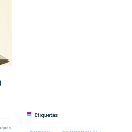
O
Etiquetas
enguas