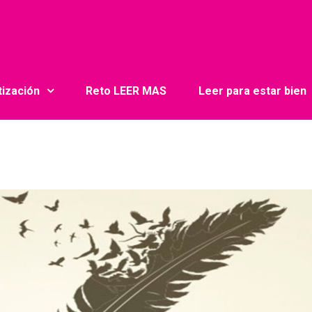
tización
Reto LEER MAS
Leer para estar bien