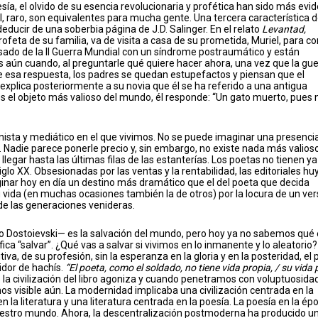
sía, el olvido de su esencia revolucionaria y profética han sido más evi
, raro, son equivalentes para mucha gente. Una tercera característica d
ducir de una soberbia página de J.D. Salinger. En el relato
Levantad,
ofeta de su familia, va de visita a casa de su prometida, Muriel, para c
sado de la II Guerra Mundial con un síndrome postraumático y están
s aún cuando, al preguntarle qué quiere hacer ahora, una vez que la gue
te esa respuesta, los padres se quedan estupefactos y piensan que el
 explica posteriormente a su novia que él se ha referido a una antigua
s el objeto más valioso del mundo, él responde: “Un gato muerto, pues 
ista y mediático en el que vivimos. No se puede imaginar una presenc
Nadie parece ponerle precio y, sin embargo, no existe nada más valioso
llegar hasta las últimas filas de las estanterías. Los poetas no tienen ya
iglo XX. Obsesionadas por las ventas y la rentabilidad, las editoriales h
ginar hoy en día un destino más dramático que el del poeta que decida
u vida (en muchas ocasiones también la de otros) por la locura de un ve
e las generaciones venideras.
o Dostoievski— es la salvación del mundo, pero hoy ya no sabemos qué 
a “salvar”. ¿Qué vas a salvar si vivimos en lo inmanente y lo aleatorio? 
tiva, de su profesión, sin la esperanza en la gloria y en la posteridad, el
idor de hachís.
“El poeta, como el soldado, no tiene vida propia, / su vida 
o la civilización del libro agoniza y cuando penetramos con voluptuosida
nos visible aún. La modernidad implicaba una civilización centrada en la
en la literatura y una literatura centrada en la poesía. La poesía en la ép
e nuestro mundo. Ahora, la descentralización postmoderna ha producido u