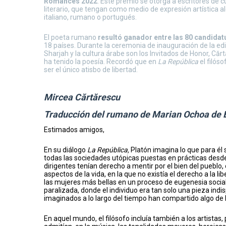
Romances 2022
. Este premio se otorga a escritores de c
literario, que tengan como medio de expresión artística a
italiano, rumano o portugués.
El poeta rumano
resultó ganador entre las 80 candidat
18 países. Durante la ceremonia de inauguración de la edi
Sharjah y la cultura árabe son los Invitados de Honor, Că
ha tenido la poesía. Recordó que en
La República
el filós
ser el único atisbo de libertad.
Mircea Cărtărescu
Traducción del rumano de Marian Ochoa de 
Estimados amigos,
En su diálogo
La República,
Platón imagina lo que para él 
todas las sociedades utópicas puestas en prácticas desd
dirigentes tenían derecho a mentir por el bien del pueblo,
aspectos de la vida, en la que no existía el derecho a la
las mujeres más bellas en un proceso de eugenesia social
paralizada, donde el individuo era tan solo una pieza ind
imaginados a lo largo del tiempo han compartido algo de la
En aquel mundo, el filósofo incluía también a los artistas,