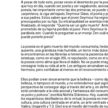
A pesar de todo esto, pocas veces el desinterés por la poe
que hoy en día, cuando ser poeta y ser vagabundo, asocial
poesía, tan importante como las dos primeras, se puede de
carpinteros, la viga del tejado,
Seymour Glass, el poeta y pr
a sus padres. Estos saben que el joven Seymour ha regre
preocupados por su hija. Su intranquilidad se acentúa má
finalizado, él responde: “Querría ser un gato muerto”. An
prometido de su hija ha perdido el juicio. Pero Seymour le
parábola zen. Cuando le preguntan a un monje Zen cuál e
puede ponerle precio”.
La poesía es el gato muerto del mundo consumista, hedon
ausente, una grandeza más humilde, un terror más dulce. 
la encontramos en las librerías si tenemos la paciencia de 
estatuas, como en el siglo XIX, ni reputación, como en el s
la poesía como alma que lleva el diablo. No se puede ima
consagrar toda su vida al arte. Los antiguos arruinaban s
hermoso, pero confiaban al menos en el reconocimiento d
Ellos podían creer sinceramente que la belleza —como dij
belleza, ni tampoco el mundo, y no entendemos qué signific
perspectiva de conseguir algo a través del arte y, en defini
está condenado a la vida asocial y fantasiosa del consum
es polvo y pólvora”
, escribía Nichita Stănescu. Hoy, cuand
los espantosos desfiladeros de lo virtual, la poesía es me
cultura, una cultura centrada en el arte, un arte centrado 
Valéry, Ungaretti y T.S. Eliot era el meollo del meollo d