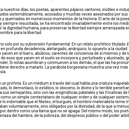
a nuestros días, los poetas, aparentes pájaros cantores, inútiles e inclu
eguidos sistemáticamente, acosados y muchas veces asesinados por sus
dos y quemados en numerosos momentos de la historia. El arte de la poes
 y siempre resucitada, se ha encontrado invariablemente entre los med
tar la dignidad humana, para preservar la libertad siempre amenazada e
ombre para la libertad.
o solo por su subversión fundamental. En un relato profético titulado
E
 profunda decadencia, aletargado, anárquico, lo opuesto a la ciudad
 yacen en el barro, abúlicos, carentes de conciencia de sí mismos y de l
de esos que yacen en el suelo se incorpora y, perturbado y alucinado, gr
nder. Si estas asombran y conmueven a los demás, el que las ha pronu
 tiene derecho a matarlo. La parábola borgesiana muestra una vez más
sía.
n un profeta. Es un médium a través del cual habla una criatura inapelab
rado, lo demoníaco, lo extático, lo obsceno, lo divino y lo terrible penetra
 sus semejantes, sino con las enigmáticas palatales y las fricativas de 
 como un simple contestatario de cualquier orden y de cualquier sistem
e lo indomable que el filisteo, el burgués, el hombre materialista teme 
zaban voluntariamente, sino obligados por la divinidad, de la que a menu
a por dentro como una llama que no se apaga. Del mismo modo, los poet
aza del hambre, de la pobreza, del desprecio público o del poder arbit