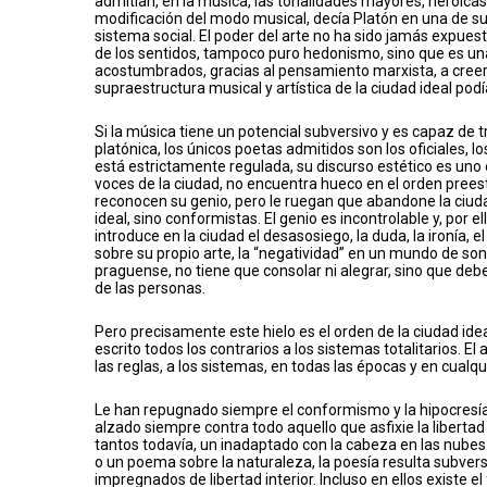
admitían, en la música, las tonalidades mayores, heroicas
modificación del modo musical, decía Platón en una de s
sistema social. El poder del arte no ha sido jamás expuest
de los sentidos, tampoco puro hedonismo, sino que es una
acostumbrados, gracias al pensamiento marxista, a creer 
supraestructura musical y artística de la ciudad ideal podí
Si la música tiene un potencial subversivo y es capaz de t
platónica, los únicos poetas admitidos son los oficiales, 
está estrictamente regulada, su discurso estético es uno e 
voces de la ciudad, no encuentra hueco en el orden preest
reconocen su genio, pero le ruegan que abandone la ciudad
ideal, sino conformistas. El genio es incontrolable y, por 
introduce en la ciudad el desasosiego, la duda, la ironía, 
sobre su propio arte, la “negatividad” en un mundo de sonr
praguense, no tiene que consolar ni alegrar, sino que deb
de las personas.
Pero precisamente este hielo es el orden de la ciudad ide
escrito todos los contrarios a los sistemas totalitarios. El 
las reglas, a los sistemas, en todas las épocas y en cualqu
Le han repugnado siempre el conformismo y la hipocresía.
alzado siempre contra todo aquello que asfixie la libert
tantos todavía, un inadaptado con la cabeza en las nube
o un poema sobre la naturaleza, la poesía resulta subver
impregnados de libertad interior. Incluso en ellos existe e