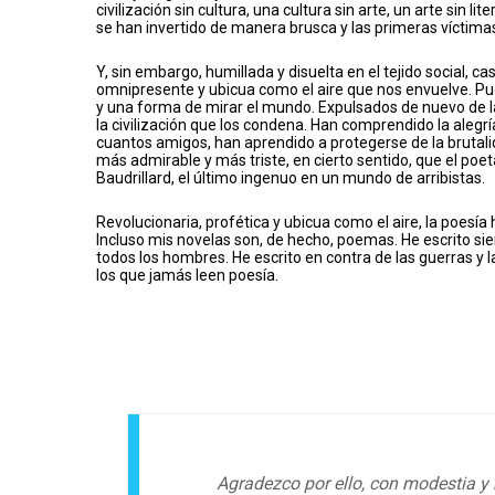
civilización sin cultura, una cultura sin arte, un arte sin l
se han invertido de manera brusca y las primeras víctimas
Y, sin embargo, humillada y disuelta en el tejido social, 
omnipresente y ubicua como el aire que nos envuelve. Pue
y una forma de mirar el mundo. Expulsados de nuevo de l
la civilización que los condena. Han comprendido la alegrí
cuantos amigos, han aprendido a protegerse de la brutali
más admirable y más triste, en cierto sentido, que el poet
Baudrillard, el último ingenuo en un mundo de arribistas.
Revolucionaria, profética y ubicua como el aire, la poesí
Incluso mis novelas son, de hecho, poemas. He escrito si
todos los hombres. He escrito en contra de las guerras y l
los que jamás leen poesía.
Agradezco por ello, con modestia y