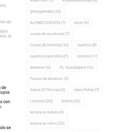
#leermás
(15)
#QuédateEnCasa
(6)
ano,
@tangerineliz
(10)
res de
ALFABETIZACIÓN
(7)
amor
(6)
latón
cosas de escritores
(7)
sos, al
Cosas de lectores
(19)
cuentos
(8)
cuentos para niños
(7)
cómics
(11)
desamor
(6)
FIL Guadalajara
(12)
Frases de desamor
(5)
a de
Game Of Thrones
(6)
Harry Potter
(7)
 cuyos
Lectores
(20)
lectura
(32)
os con
,
lectura en bebés
(6)
lectura en niños
(23)
Solo se