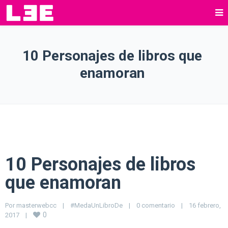
10 Personajes de libros que
enamoran
10 Personajes de libros
que enamoran
Por 
masterwebcc
|
#MedaUnLibroDe
|
0 comentario
|
16 febrero, 
0
2017    
|