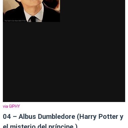
via GIPHY
04 – Albus Dumbledore (Harry Potter y
el misterio del príncipe )