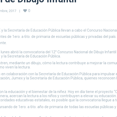
0
mbre, 2017    
|
la Secretaría de Educación Pública llevan a cabo el Concurso Nacional d
ntes de 1ero. a 6to. de primaria de escuelas públicas y privadas del país.
ente.
lunes abrió la convocatoria del 12° Concurso Nacional de Dibujo Infantil
y la Secretaría de Educación Pública.
stren, mediante un dibujo, cómo la lectura contribuye a mejorar la comun
o viven la lectura.
s en colaboración con la Secretaría de Educación Pública para impulsar e
cación, Jumex y la Secretaría de Educación Pública, quienes reconocen l
educación y el bienestar de la niñez. Hoy en día tiene el proyecto “C
era, acercan la lectura a los niños y contribuyen a elevar su educación.
oridades educativas estatales, es posible que la convocatoria llegue a t
ursando de 1ero. a 6to. año de primaria de todas las escuelas públicas 