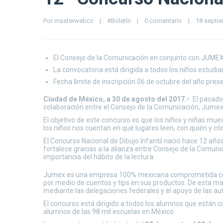
Por 
masterwebcc
|
#Boletín
|
0 comentario
|
18 septie
El Consejo de la Comunicación en conjunto con JUMEX y 
La convocatoria está dirigida a todos los niños estudia
Fecha límite de inscripción 06 de octubre del año pres
Ciudad de México, a 30 de agosto del 2017.-
El pasado 
colaboración entre el Consejo de la Comunicación, Jumex 
El objetivo de este concurso es que los niños y niñas mue
los niños nos cuentan en qué lugares leen, con quién y cóm
El Concurso Nacional de Dibujo Infantil nació hace 12 año
fortalece gracias a la alianza entre Consejo de la Comuni
importancia del hábito de la lectura.
Jumex es una empresa 100% mexicana comprometida con la 
por medio de cuentos y tips en sus productos. De esta man
mediante las delegaciones federales y el apoyo de las aut
El concurso está dirigido a todos los alumnos que están c
alumnos de las 98 mil escuelas en México.