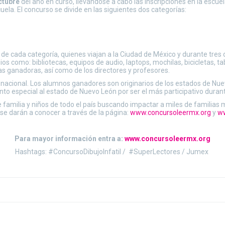
octubre
del año en curso, llevándose a cabo las inscripciones en la escuel
uela. El concurso se divide en las siguientes dos categorías:
de cada categoría, quienes viajan a la Ciudad de México y durante tres d
os como: bibliotecas, equipos de audio, laptops, mochilas, bicicletas, t
as ganadoras, así como de los directores y profesores.
el nacional. Los alumnos ganadores son originarios de los estados de N
o especial al estado de Nuevo León por ser el más participativo durant
 familia y niños de todo el país buscando impactar a miles de familias 
se darán a conocer a través de la página:
www.concursoleermx.org
y
ww
Para mayor información entra a:
www.concursoleermx.org
Hashtags: #ConcursoDibujoInfatil / #SuperLectores / Jumex