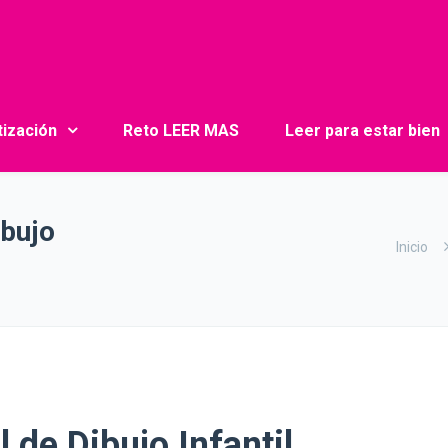
tización
Reto LEER MAS
Leer para estar bien
ibujo
Inicio
de Dibujo Infantil