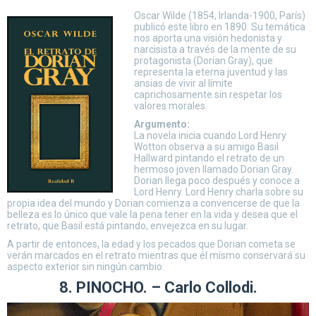
Oscar Wilde (1854, Irlanda-1900, París)
publicó este libro en 1890. Su temática
nos aporta una visión hedonista y
narcisista a través de la mente de su
protagonista (Dorian Gray), que
representa la eterna juventud y las
ansias de vivir al límite
caprichosamente sin respetar los
valores morales.
Argumento:
La novela inicia cuando Lord Henry
Wotton observa a su amigo Basil
Hallward pintando el retrato de un
hermoso joven llamado Dorian Gray.
Dorian llega poco después y conoce a
Lord Henry. Lord Henry charla sobre su
propia idea del mundo y Dorian comienza a convencerse de que la
belleza es lo único que vale la pena tener en la vida y desea que el
retrato, que Basil está pintando, envejezca en su lugar.
A partir de entonces, la edad y los pecados que Dorian cometa se
verán marcados en el retrato mientras que él mismo conservará su
aspecto exterior sin ningún cambio.
8. PINOCHO. – Carlo Collodi.