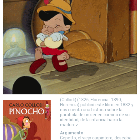
(Collodi) (1826, Florencia- 1890,
Florencia) publicó este libro en 1882 y
nos cuenta una historia sobre la
parábola de un ser en camino de su
identidad; de la infancia hacia la
madurez.
Argumento:
Gepetto, el viejo carpintero, deseaba