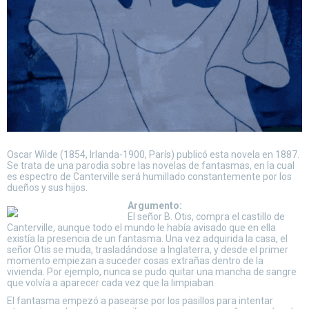
Oscar Wilde (1854, Irlanda-1900, París) publicó esta novela en 1887.
Se trata de una parodia sobre las novelas de fantasmas, en la cual
es espectro de Canterville será humillado constantemente por los
dueños y sus hijos.
Argumento:
El señor B. Otis, compra el castillo de
Canterville, aunque todo el mundo le había avisado que en ella
existía la presencia de un fantasma. Una vez adquirida la casa, el
señor Otis se muda, trasladándose a Inglaterra, y desde el primer
momento empiezan a suceder cosas extrañas dentro de la
vivienda. Por ejemplo, nunca se pudo quitar una mancha de sangre
que volvía a aparecer cada vez que la limpiaban.
El fantasma empezó a pasearse por los pasillos para intentar