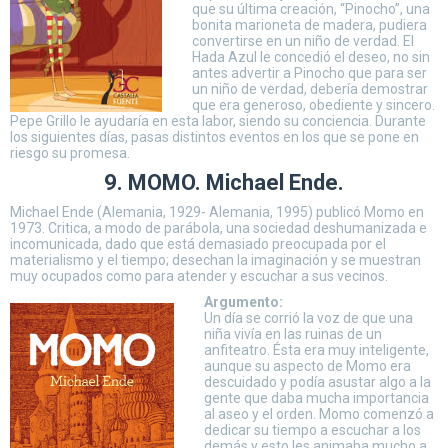
que su última creación, “Pinocho”, una
bonita marioneta de madera, pudiera
convertirse en un niño de verdad. El
Hada Azul le concedió el deseo, no sin
antes advertir a Pinocho que para ser
un niño de verdad, debería demostrar
que era generoso, obediente y sincero.
Pepe Grillo le ayudaría en esta labor, siendo su conciencia. Durante
los siguientes días, pasas distintos eventos en los que se pone en
riesgo su promesa.
9. MOMO. Michael Ende.
Michael Ende (Alemania, 1929- Alemania, 1995) publicó Momo en
1973. Critica, a modo de parábola, una sociedad deshumanizada e
incomunicada, dado que está demasiado preocupada por el
materialismo y el tiempo; desechan la imaginación y se muestran
muy ocupados como para atender y escuchar a sus vecinos.
Argumento:
Un día se corrió la voz de que una
niña vivía en las ruinas de un
anfiteatro. Ésta era muy inteligente,
aunque su aspecto de Momo era
descuidado y podía asustar algo a la
gente que daba mucha importancia
al aseo y el orden. Momo comenzó a
dedicar su tiempo a escuchar a los
demás y esto les animaba mucho a