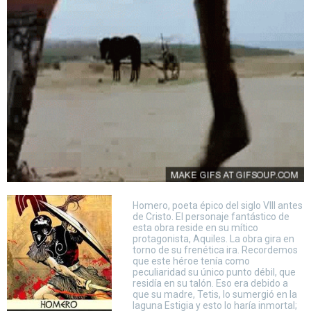
Homero, poeta épico del siglo VIII antes
de Cristo. El personaje fantástico de
esta obra reside en su mítico
protagonista, Aquiles. La obra gira en
torno de su frenética ira. Recordemos
que este héroe tenía como
peculiaridad su único punto débil, que
residía en su talón. Eso era debido a
que su madre, Tetis, lo sumergió en la
laguna Estigia y esto lo haría inmortal;