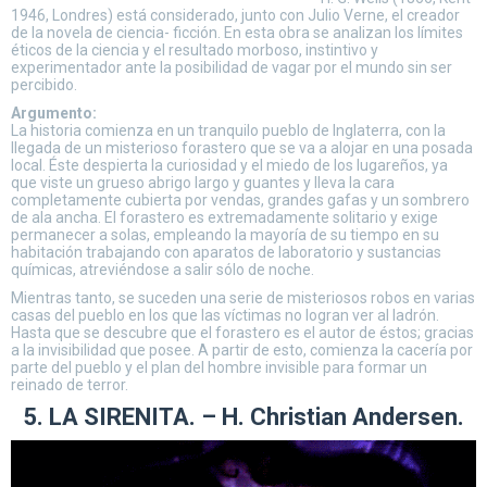
1946, Londres) está considerado, junto con Julio Verne, el creador
de la novela de ciencia- ficción. En esta obra se analizan los límites
éticos de la ciencia y el resultado morboso, instintivo y
experimentador ante la posibilidad de vagar por el mundo sin ser
percibido.
Argumento:
La historia comienza en un tranquilo pueblo de Inglaterra, con la
llegada de un misterioso forastero que se va a alojar en una posada
local. Éste despierta la curiosidad y el miedo de los lugareños, ya
que viste un grueso abrigo largo y guantes y lleva la cara
completamente cubierta por vendas, grandes gafas y un sombrero
de ala ancha. El forastero es extremadamente solitario y exige
permanecer a solas, empleando la mayoría de su tiempo en su
habitación trabajando con aparatos de laboratorio y sustancias
químicas, atreviéndose a salir sólo de noche.
Mientras tanto, se suceden una serie de misteriosos robos en varias
casas del pueblo en los que las víctimas no logran ver al ladrón.
Hasta que se descubre que el forastero es el autor de éstos; gracias
a la invisibilidad que posee. A partir de esto, comienza la cacería por
parte del pueblo y el plan del hombre invisible para formar un
reinado de terror.
5. LA SIRENITA. – H. Christian Andersen.