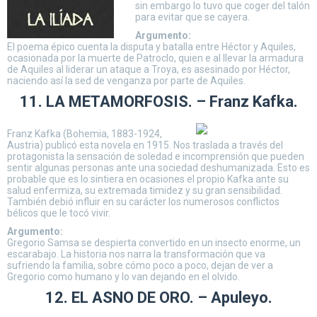
sin embargo lo tuvo que coger del talón
para evitar que se cayera.
Argumento:
El poema épico cuenta la disputa y batalla entre Héctor y Aquiles,
ocasionada por la muerte de Patroclo, quien e al llevar la armadura
de Aquiles al liderar un ataque a Troya, es asesinado por Héctor,
naciendo así la sed de venganza por parte de Aquiles.
11. LA METAMORFOSIS. – Franz Kafka.
Franz Kafka (Bohemia, 1883-1924,
Austria) publicó esta novela en 1915. Nos traslada a través del
protagonista la sensación de soledad e incomprensión que pueden
sentir algunas personas ante una sociedad deshumanizada. Esto es
probable que es lo sintiera en ocasiones el propio Kafka ante su
salud enfermiza, su extremada timidez y su gran sensibilidad.
También debió influir en su carácter los numerosos conflictos
bélicos que le tocó vivir.
Argumento:
Gregorio Samsa se despierta convertido en un insecto enorme, un
escarabajo. La historia nos narra la transformación que va
sufriendo la familia, sobre cómo poco a poco, dejan de ver a
Gregorio como humano y lo van dejando en el olvido.
12. EL ASNO DE ORO. – Apuleyo.