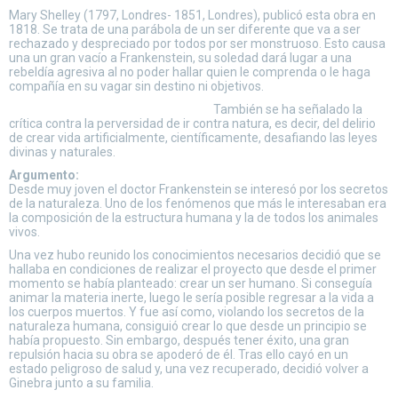
Mary Shelley (1797, Londres- 1851, Londres), publicó esta obra en
1818. Se trata de una parábola de un ser diferente que va a ser
rechazado y despreciado por todos por ser monstruoso. Esto causa
una un gran vacío a Frankenstein, su soledad dará lugar a una
rebeldía agresiva al no poder hallar quien le comprenda o le haga
compañía en su vagar sin destino ni objetivos.
También se ha señalado la
crítica contra la perversidad de ir contra natura, es decir, del delirio
de crear vida artificialmente, científicamente, desafiando las leyes
divinas y naturales.
Argumento:
Desde muy joven el doctor Frankenstein se interesó por los secretos
de la naturaleza. Uno de los fenómenos que más le interesaban era
la composición de la estructura humana y la de todos los animales
vivos.
Una vez hubo reunido los conocimientos necesarios decidió que se
hallaba en condiciones de realizar el proyecto que desde el primer
momento se había planteado: crear un ser humano. Si conseguía
animar la materia inerte, luego le sería posible regresar a la vida a
los cuerpos muertos. Y fue así como, violando los secretos de la
naturaleza humana, consiguió crear lo que desde un principio se
había propuesto. Sin embargo, después tener éxito, una gran
repulsión hacia su obra se apoderó de él. Tras ello cayó en un
estado peligroso de salud y, una vez recuperado, decidió volver a
Ginebra junto a su familia.