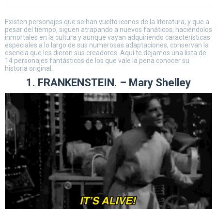
Existen personajes que se han vuelto iconos de la literatura, y que a
pesar del tiempo, siguen atrapando a nuevos fanáticos; haciéndolos
inmortales en la cultura y aunque vayan adquiriendo características
especiales a lo largo de sus numerosas adaptaciones, conservan la
esencia que les dieron sus creadores. Aquí te dejamos una lista de
14 personajes fantásticos de los que vale la pena conocer su
historia original.
1.
FRANKENSTEIN.
– Mary Shelley