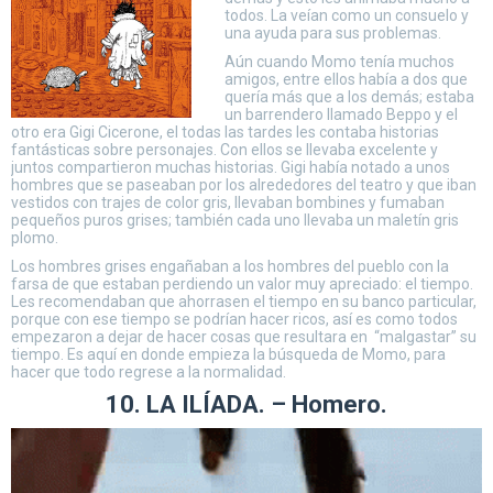
todos. La veían como un consuelo y
una ayuda para sus problemas.
Aún cuando Momo tenía muchos
amigos, entre ellos había a dos que
quería más que a los demás; estaba
un barrendero llamado Beppo y el
otro era Gigi Cicerone, el todas las tardes les contaba historias
fantásticas sobre personajes. Con ellos se llevaba excelente y
juntos compartieron muchas historias. Gigi había notado a unos
hombres que se paseaban por los alrededores del teatro y que iban
vestidos con trajes de color gris, llevaban bombines y fumaban
pequeños puros grises; también cada uno llevaba un maletín gris
plomo.
Los hombres grises engañaban a los hombres del pueblo con la
farsa de que estaban perdiendo un valor muy apreciado: el tiempo.
Les recomendaban que ahorrasen el tiempo en su banco particular,
porque con ese tiempo se podrían hacer ricos, así es como todos
empezaron a dejar de hacer cosas que resultara en “malgastar” su
tiempo. Es aquí en donde empieza la búsqueda de Momo, para
hacer que todo regrese a la normalidad.
10. LA ILÍADA. – Homero.