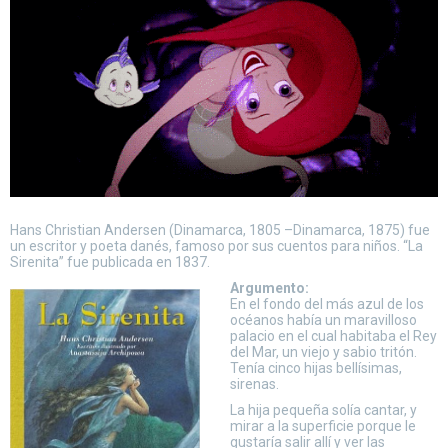
Hans Christian Andersen (Dinamarca, 1805 –Dinamarca, 1875) fue
un escritor y poeta danés, famoso por sus cuentos para niños. “La
Sirenita” fue publicada en 1837.
Argumento:
En el fondo del más azul de los
océanos había un maravilloso
palacio en el cual habitaba el Rey
del Mar, un viejo y sabio tritón.
Tenía cinco hijas bellísimas,
sirenas.
La hija pequeña solía cantar, y
mirar a la superficie porque le
gustaría salir allí y ver las