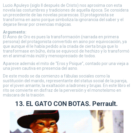
Lucio Apuleyo (siglo II después de Cristo) nos aproxima con esta
novela las costumbres y tradiciones de aquella época. Se considera
un precedente de las novelas picarescas. El protagonista se
transforma en asno porque simboliza la ignorancia del saber y el
dejarse llevar por creencias mágicas.
Argumento:
El Asno de Oro es pues la transformación (narrada en primera
persona) del protagonista convertido en asno por equivocación, ya
que aunque él le había pedido a la criada de cierta bruja que lo
transformase en búho, ésta se equivocó de hechizo y lo transformó
en el animal más inútil y menospreciado de todos.
Aparece además el mito de “Eros y Psique”, contado por una vieja a
una joven cautiva en presencia del asno.
De este modo se da comienzo a fábulas sociales como la
sustitución del marido, representante del status social de la pareja,
por el joven amante; la exaltación a ladrones y brujas. En este libro el
rito se convierte en disfraz de la perversión y el monoteísmo en
máscara de la traición.
13. EL GATO CON BOTAS. Perrault.