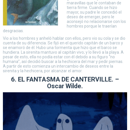
maravillas que le contaban de
tierra firme. Cuando se hizo
mayor, su padre le concedió el
deseo de emerger, pero le
aconsejó no relacionarse con los
hombres porque le traerían
desgracias.
Vio a los hombres y anheló hablar con ellos, pero vio su cola y se dio
cuenta de su diferencia. Se fijó en el querido capitán de un barco y
se enamoró de él. Hubo una tormenta que hizo que el barco se
hundiera. La sirenita mantuvo al capitán vivo; y lo llevó a la playa. A
pesar de esto, ella no podía estar con él debido a su figuro “no
humana”, así decidió buscar a la hechicera del mar y pedir piernas.
A partir de esto comienza un intercambio de deseos entre la
sirenita y la hechicera, por alcanzar el amor.
6. EL FANTASMA DE CANTERVILLE. –
Oscar Wilde.