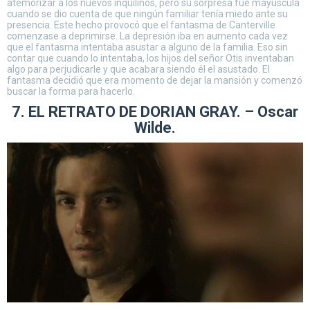
atemorizar a los nuevos inquilinos, pero su sorpresa fue mayúscula
cuando se dio cuenta de que ningún familiar tenía miedo ante su
presencia. Este hecho provocó que el fantasma de Canterville
comenzase a deprimirse. La depresión iba en aumento cada vez
que el fantasma intentaba asustar a alguno de la familia. Eso sin
contar que cuando lo intentaba, los hijos del señor Otis inventaban
algo para perjudicarle y que acabara siendo él el asustado. El
fantasma decidió que era momento de dejar la mansión y comenzó
buscar la forma para hacerlo.
7. EL RETRATO DE DORIAN GRAY. – Oscar
Wilde.