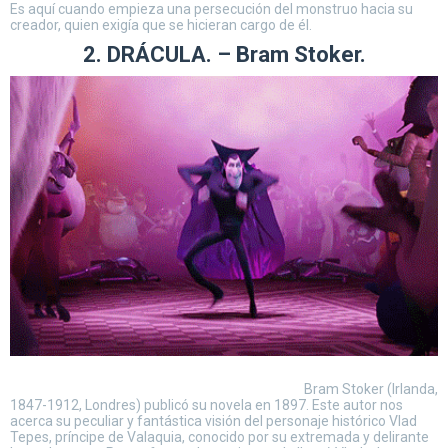
Es aquí cuando empieza una persecución del monstruo hacia su
creador, quien exigía que se hicieran cargo de él.
2. DRÁCULA. – Bram Stoker.
Bram Stoker (Irlanda,
1847-1912, Londres) publicó su novela en 1897. Este autor nos
acerca su peculiar y fantástica visión del personaje histórico Vlad
Tepes, príncipe de Valaquia, conocido por su extremada y delirante