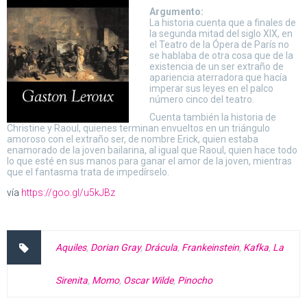
Argumento:
La historia cuenta que a finales de
la segunda mitad del siglo XIX, en
el Teatro de la Ópera de París no
se hablaba de otra cosa que de la
existencia de un ser extraño de
apariencia aterradora que hacía
imperar sus leyes en el palco
número cinco del teatro.
Cuenta también la historia de
Christine y Raoul, quienes terminan envueltos en un triángulo
amoroso con el extraño ser, de nombre Erick, quien estaba
enamorado de la joven bailarina, al igual que Raoul, quien hace todo
lo que esté en sus manos para ganar el amor de la joven, mientras
que el fantasma trata de impedírselo.
vía
https://goo.gl/u5kJBz
Aquiles
,
Dorian Gray
,
Drácula
,
Frankeinstein
,
Kafka
,
La
Sirenita
,
Momo
,
Oscar Wilde
,
Pinocho