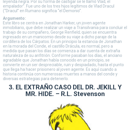
leyenda negra. Por su forma de castigar se le llamó Vlad, el
empalador”. Fue uno de los tres hijos legítimos de Vlad Dracul
(“Dracul” en Rumano significa “el Demonio”.
Argumento:
Este libro se centra en Jonathan Harker, un joven agente
inmobiliario, que debe realizar un viaje a Transilvania para concluir el
trabajo de su compañero, George Renfield; quien se encuentra
ingresado en un manicomio desde su viaje a dicho paraje de la
cordillera de los Cárpatos. En un principio la estancia de Jonathan
en la morada del Conde, el castillo Drácula, es normal, pero a
medida que pasan los días se comienza a dar cuenta de extraña
naturaleza de su anfitrión. Conforme pasaban los días, el anciano
agradable que Jonathan había conocido en un principio, se
convierte en un ser despreciable, ruin y despiadado, hasta el punto
que llega ha hacer prisionero al joven agente. Es aquí cuando a
historia continúa con numerosas muertes a manos del conde y
diversas estrategias para detenerlo.
3. EL EXTRAÑO CASO DEL DR. JEKILL Y
MR. HIDE. – R.L. Stevenson