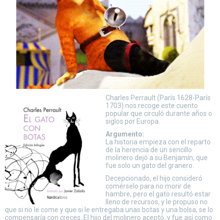
Charles Perrault (París 1628-París
1703) nos recoge este cuento
popular que circuló durante años o
siglos por Europa.
Argumento:
La historia empieza con el reparto
de la herencia de un sencillo
molinero dejó a su Benjamín, que
fue solo un gato del granero.
Decepcionado, el hijo consideró
comérselo para no morir de
hambre, pero el gato resultó estar
lleno de recursos, y le propuso no
que si no le come y que si le entregaba unas botas y una bolsa, se lo
compensaría con creces. El hijo del molinero aceptó, y fue así como