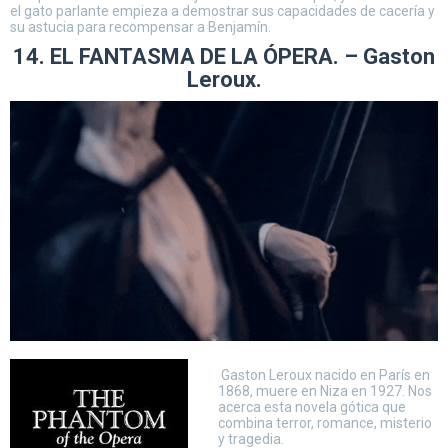
el gato parlante empieza a demostrar sus capacidades de cacería y
su astucia para recompensar a Benjamín.
14. EL FANTASMA DE LA ÓPERA. – Gaston
Leroux.
Gaston Leroux nacido en París en
1868, muere en Niza en 1927. Nos
acerca esta novela gótica que
combina terror, romance, misterio
y tragedia.