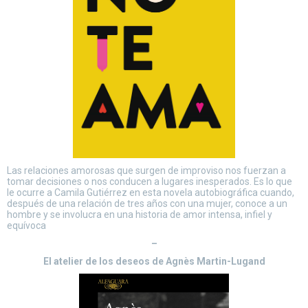
Las relaciones amorosas que surgen de improviso nos fuerzan a
tomar decisiones o nos conducen a lugares inesperados. Es lo que
le ocurre a Camila Gutiérrez en esta novela autobiográfica cuando,
después de una relación de tres años con una mujer, conoce a un
hombre y se involucra en una historia de amor intensa, infiel y
equívoca
–
El atelier de los deseos de Agnès Martin-Lugand