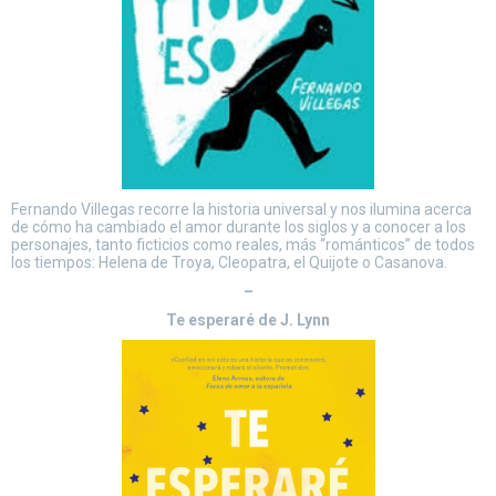
Fernando Villegas recorre la historia universal y nos ilumina acerca
de cómo ha cambiado el amor durante los siglos y a conocer a los
personajes, tanto ficticios como reales, más “románticos” de todos
los tiempos: Helena de Troya, Cleopatra, el Quijote o Casanova.
–
Te esperaré de J. Lynn