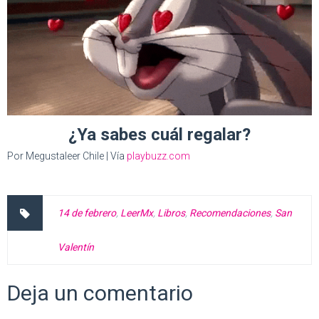
¿Ya sabes cuál regalar?
Por Megustaleer Chile | Vía
playbuzz.com
14 de febrero
,
LeerMx
,
Libros
,
Recomendaciones
,
San
Valentín
Deja un comentario