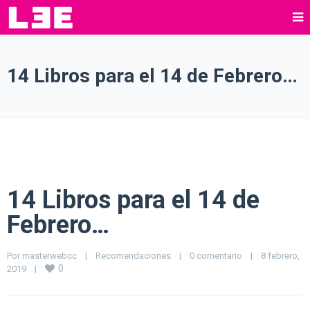
14 Libros para el 14 de Febrero…
14 Libros para el 14 de
Febrero…
Por 
masterwebcc
|
Recomendaciones
|
0 comentario
|
8 febrero, 
0
2019    
|