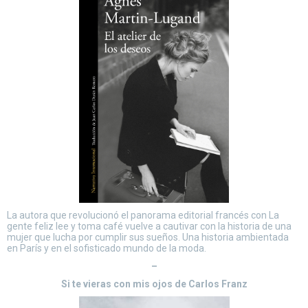
La autora que revolucionó el panorama editorial francés con La
gente feliz lee y toma café vuelve a cautivar con la historia de una
mujer que lucha por cumplir sus sueños. Una historia ambientada
en París y en el sofisticado mundo de la moda.
–
Si te vieras con mis ojos de Carlos Franz