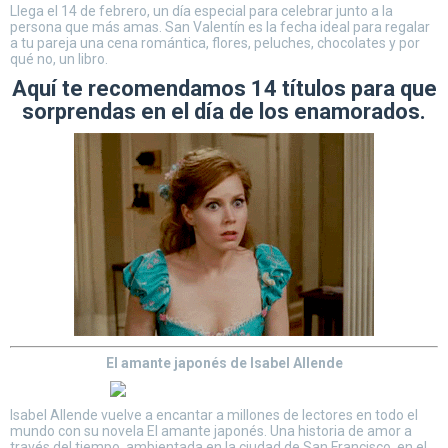
Llega el 14 de febrero, un día especial para celebrar junto a la
persona que más amas. San Valentín es la fecha ideal para regalar
a tu pareja una cena romántica, flores, peluches, chocolates y por
qué no, un libro.
Aquí te recomendamos 14 títulos para que
sorprendas en el día de los enamorados.
El amante japonés de Isabel Allende
Isabel Allende vuelve a encantar a millones de lectores en todo el
mundo con su novela El amante japonés. Una historia de amor a
través del tiempo, ambientada en la ciudad de San Francisco, en el