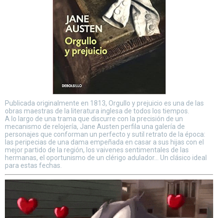
Publicada originalmente en 1813, Orgullo y prejuicio es una de las
obras maestras de la literatura inglesa de todos los tiempos.
A lo largo de una trama que discurre con la precisión de un
mecanismo de relojería, Jane Austen perfila una galería de
personajes que conforman un perfecto y sutil retrato de la época:
las peripecias de una dama empeñada en casar a sus hijas con el
mejor partido de la región, los vaivenes sentimentales de las
hermanas, el oportunismo de un clérigo adulador… Un clásico ideal
para estas fechas.