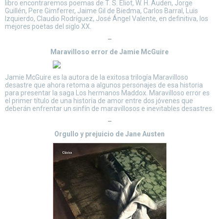
libro encontraremos poemas de T. S. Eliot, W. H. Auden, Jorge
Guillén, Pere Gimferrer, Jaime Gil de Biedma, Carlos Barral, Luis
Izquierdo, Claudio Rodríguez, José Ángel Valente, en definitiva, los
mejores poetas del siglo XX.
–
Maravilloso error de Jamie McGuire
Jamie McGuire es la autora de la exitosa trilogía Maravilloso
desastre que ahora retoma a algunos personajes de esa historia
para presentar la saga Los hermanos Maddox. Maravilloso error es
el primer título de una historia de amor entre dos jóvenes que
deberán enfrentar un sinfín de maravillosos e inevitables desastres.
–
Orgullo y prejuicio de Jane Austen