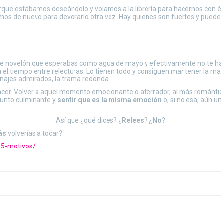
orque estábamos deseándolo y volamos a la librería para hacernos con él y
mos de nuevo para devorarlo otra vez. Hay quienes son fuertes y pued
se novelón que esperabas como agua de mayo y efectivamente no te ha
a el tiempo entre relecturas. Lo tienen todo y consiguen mantener la mag
sonajes admirados, la trama redonda…
lacer. Volver a aquel momento emocionante o aterrador, al más romántico
 punto culminante y
sentir que es la misma emoción
o, si no esa, aún u
Así que ¿qué dices? ¿
Relees
? ¿
No
?
ás
volverías a tocar?
-5-motivos/