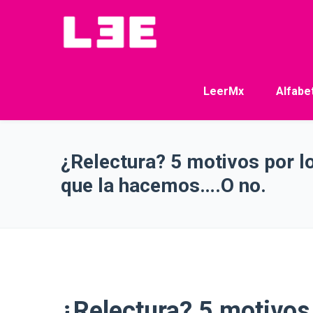
LeerMx
Alfabe
¿Relectura? 5 motivos por l
que la hacemos….O no.
¿Relectura? 5 motivos