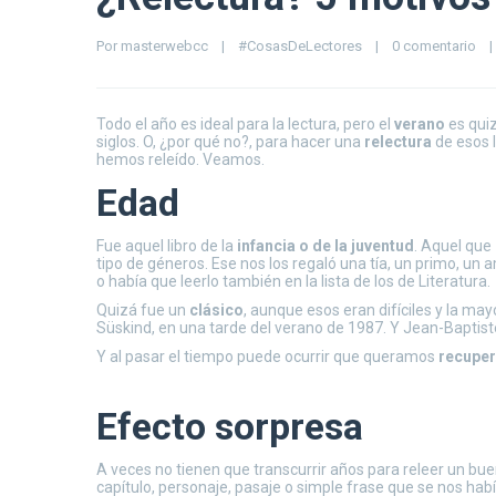
Por 
masterwebcc
|
#CosasDeLectores
|
0 comentario
|
Todo el año es ideal para la lectura, pero el
verano
es quiz
siglos. O, ¿por qué no?, para hacer una
relectura
de esos l
hemos releído. Veamos.
Edad
Fue aquel libro de la
infancia o de la juventud
. Aquel que
tipo de géneros. Ese nos los regaló una tía, un primo, un 
o había que leerlo también en la lista de los de Literatura.
Quizá fue un
clásico
, aunque esos eran difíciles y la ma
Süskind, en una tarde del verano de 1987. Y Jean-Baptist
Y al pasar el tiempo puede ocurrir que queramos
recupe
Efecto sorpresa
A veces no tienen que transcurrir años para releer un bue
capítulo, personaje, pasaje o simple frase que se nos ha