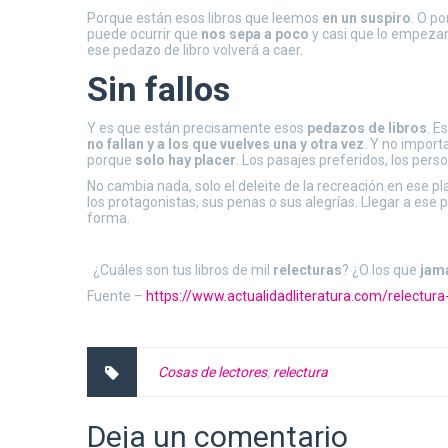
Porque están esos libros que leemos
en un suspiro
. O p
puede ocurrir que
nos sepa a poco
y casi que lo empeza
ese pedazo de libro volverá a caer.
Sin fallos
Y es que están precisamente esos
pedazos de libros
. E
no fallan y a los que vuelves una y otra vez
. Y no import
porque
solo hay placer
. Los pasajes preferidos, los per
No cambia nada, solo el deleite de la recreación en ese p
los protagonistas, sus penas o sus alegrías. Llegar a ese
forma.
¿Cuáles son tus libros de mil
relecturas
? ¿O los que
jam
Fuente –
https://www.actualidadliteratura.com/relectura
Cosas de lectores
,
relectura
Deja un comentario