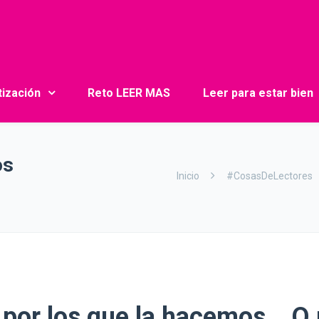
tización
Reto LEER MAS
Leer para estar bien
os
Inicio
#CosasDeLectores
 por los que la hacemos….O 