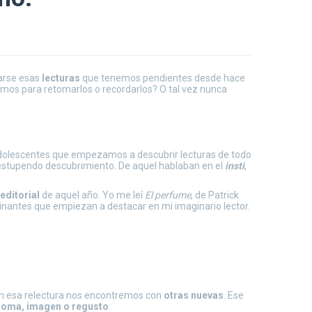
varse esas
lecturas
que tenemos pendientes desde hace
mos para retomarlos o recordarlos? O tal vez nunca
adolescentes que empezamos a descubrir lecturas de todo
 estupendo descubrimiento. De aquel hablaban en el
insti
,
ditorial
de aquel año. Yo me leí
El perfume
, de Patrick
cinantes que empiezan a destacar en mi imaginario lector.
 en esa relectura nos encontremos con
otras nuevas
. Ese
aroma, imagen o regusto
.