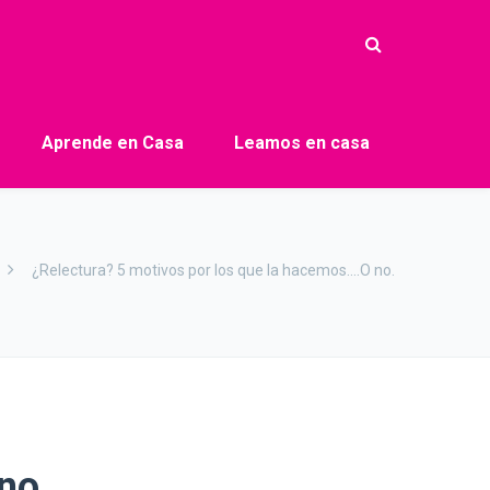
Aprende en Casa
Leamos en casa
¿Relectura? 5 motivos por los que la hacemos….O no.
no.