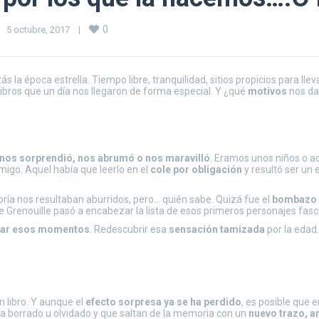
0
5 octubre, 2017    
|
ás la época estrella. Tiempo libre, tranquilidad, sitios propicios para lle
ibros que un día nos llegaron de forma especial. Y ¿qué
motivos
nos da
nos sorprendió, nos abrumó o nos maravilló
. Eramos unos niños o 
amigo. Aquel había que leerlo en el
cole
por obligación
y resultó ser un
yoría nos resultaban aburridos, pero… quién sabe. Quizá fue el
bombazo e
e Grenouille pasó a encabezar la lista de esos primeros personajes fas
rar esos momentos
. Redescubrir esa
sensación tamizada
por la edad.
n libro. Y aunque el
efecto sorpresa ya se ha perdido
, es posible que
bía borrado u olvidado y que saltan de la memoria con un
nuevo trazo, 