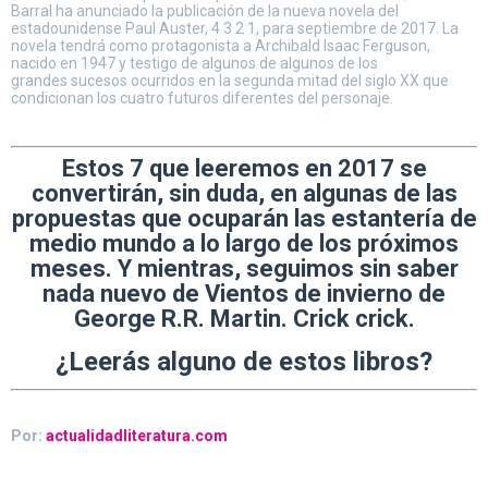
Barral ha anunciado la publicación de la nueva novela del
estadounidense Paul Auster, 4 3 2 1, para septiembre de 2017. La
novela tendrá como protagonista a Archibald Isaac Ferguson,
nacido en 1947 y testigo de algunos de algunos de los
grandes sucesos ocurridos en la segunda mitad del siglo XX que
condicionan los cuatro futuros diferentes del personaje.
Estos 7 que leeremos en 2017 se
convertirán, sin duda, en algunas de las
propuestas que ocuparán las estantería de
medio mundo a lo largo de los próximos
meses. Y mientras, seguimos sin saber
nada nuevo de Vientos de invierno de
George R.R. Martin. Crick crick.
¿Leerás alguno de estos libros?
Por:
actualidadliteratura.com