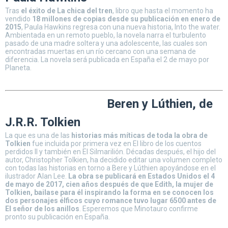
Tras
el éxito de La chica del tren
, libro que hasta el momento ha
vendido
18 millones de copias desde su publicación en enero de
2015
, Paula Hawkins regresa con una nueva historia, Into the water.
Ambientada en un remoto pueblo, la novela narra el turbulento
pasado de una madre soltera y una adolescente, las cuales son
encontradas muertas en un río cercano con una semana de
diferencia. La novela será publicada en España el 2 de mayo por
Planeta.
Beren y Lúthien, de
J.R.R. Tolkien
La que es una de las
historias más míticas de toda la obra de
Tolkien
fue incluida por primera vez en El libro de los cuentos
perdidos II y también en El Silmarilión. Décadas después, el hijo del
autor, Christopher Tolkien, ha decidido editar una volumen completo
con todas las historias en torno a Bere y Lúthien apoyándose en el
ilustrador Alan Lee.
La obra se publicará en Estados Unidos el 4
de mayo de 2017, cien años después de que Edith, la mujer de
Tolkien, bailase para él inspirando la forma en se conocen los
dos personajes élficos cuyo romance tuvo lugar 6500 antes de
El señor de los anillos
. Esperemos que Minotauro confirme
pronto su publicación en España.