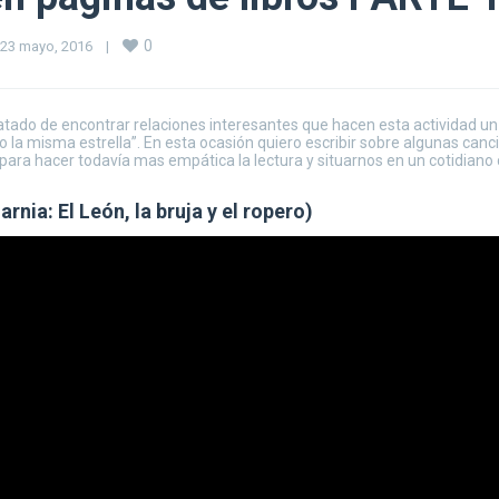
0
23 mayo, 2016    
|
ratado de encontrar relaciones interesantes que hacen esta actividad u
jo la misma estrella”. En esta ocasión quiero escribir sobre algunas can
ara hacer todavía mas empática la lectura y situarnos en un cotidiano 
nia: El León, la bruja y el ropero)