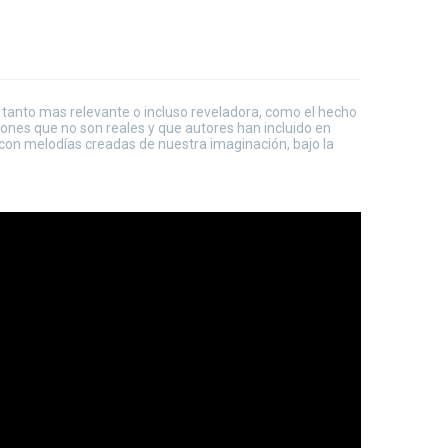
n tanto mas relevante o incluso reveladora, como el hecho
ciones que no son reales y que autores han incluido en
con melodías creadas de nuestra imaginación, bajo la