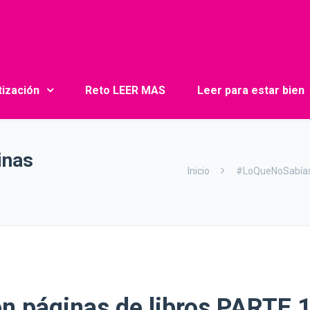
tización
Reto LEER MAS
Leer para estar bien
inas
Inicio
#LoQueNoSabía
n páginas de libros PARTE 