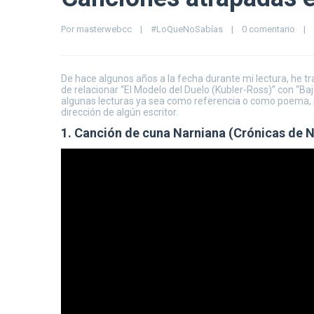
Por 
masterwebcc
|
#LoQueNoSabías
|
0 comentario
|
De hace algunos años a la fecha durante mi lectura, he t
de relacionar “El Modelo del Duelo (Kubler-Ross)” con “Ba
algunas lecturas ya sea como referencia o como poema, p
dirección de algún escritor.
1. Canción de cuna Narniana (Crónicas de Nar