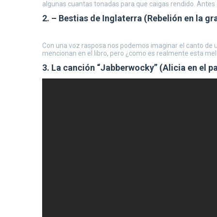
algunas cuantas tonadas para que caigas rendido. Antes de 
2. – Bestias de Inglaterra (Rebelión en la gr
Con una voz rasposa nos podemos imaginar el canto de un 
mencionan en el libro, pero ¿como es realmente esta mel
3. La canción “Jabberwocky” (Alicia en el pa