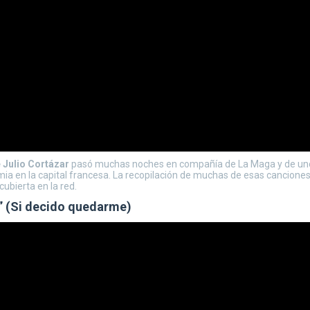
 Julio Cortázar
pasó muchas noches en compañía de La Maga y de unos 
emia en la capital francesa. La recopilación de muchas de esas canciones
ubierta en la red.
a” (Si decido quedarme)