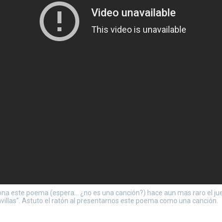
ona este poema (espera… ¿no es una canción?) hace aun mas raro el jueg
aravillas”. Astuto el ratón al presentarnos este poema como una canción.