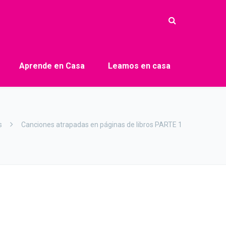
Aprende en Casa
Leamos en casa
s
Canciones atrapadas en páginas de libros PARTE 1
1