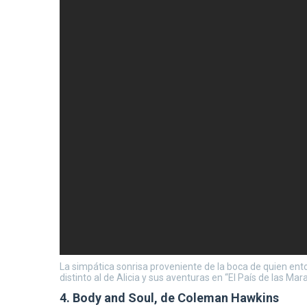
La simpática sonrisa proveniente de la boca de quien ent
distinto al de Alicia y sus aventuras en “El País de las M
4.
Body and Soul, de Coleman Hawkins