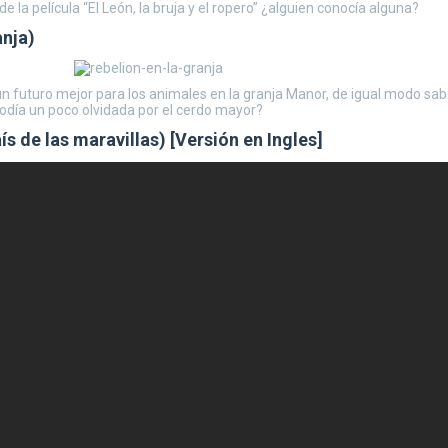
la película “El León, la bruja y el ropero” ¿alguien conocía alguna?
anja)
futuro mejor para los animales en la granja Manor, de igual modo sabe
odía un poco olvidada por el cerdo mayor?
ís de las maravillas) [Versión en Ingles]