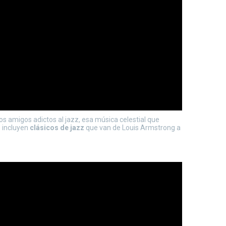
amigos adictos al jazz, esa música celestial que
 incluyen
clásicos de jazz
que van de Louis Armstrong a