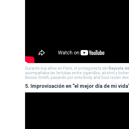
Durante sus años en París, el protagonista del
Rayuela de
acompañaba las tertulias entre cigarrillos, alcohol y boh
Bessie Smith, pasando por esta Body and Soul recién desc
5. Improvisación en “el mejor día de mi vid