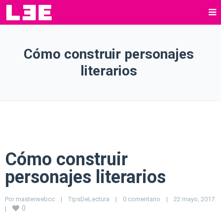
Cómo construir personajes
literarios
Cómo construir
personajes literarios
Por 
masterwebcc
|
TipsDeLectura
|
0 comentario
|
22 mayo, 2017    
0
|