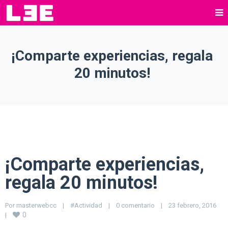
¡Comparte experiencias, regala
20 minutos!
¡Comparte experiencias,
regala 20 minutos!
Por 
masterwebcc
|
#Actividad
|
0 comentario
|
23 febrero, 2016    
0
|