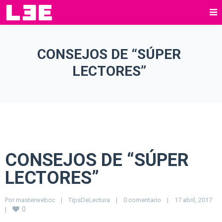
CONSEJOS DE “SÚPER
LECTORES”
CONSEJOS DE “SÚPER
LECTORES”
Por 
masterwebcc
|
TipsDeLectura
|
0 comentario
|
17 abril, 2017    
0
|