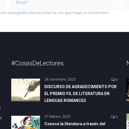
 este navegador para la próxima vez que haga un comentario.
#CosasDeLectores
28 noviembre, 2022
0
DISCURSO DE AGRADECIMIENTO POR
EL PREMIO FIL DE LITERATURA EN
LENGUAS ROMANCES
l
27 febrero, 2020
0
a
l
Conoce la literatura a través del