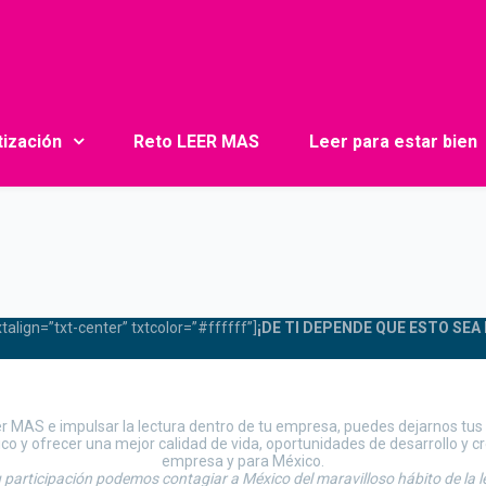
tización
Reto LEER MAS
Leer para estar bien
ign=”txt-center” txtcolor=”#ffffff”]
¡DE TI DEPENDE QUE ESTO SEA 
eer MAS e impulsar la lectura dentro de tu empresa, puedes dejarnos tus 
o y ofrecer una mejor calidad de vida, oportunidades de desarrollo y 
empresa y para México.
 participación podemos contagiar a México del maravilloso hábito de la l