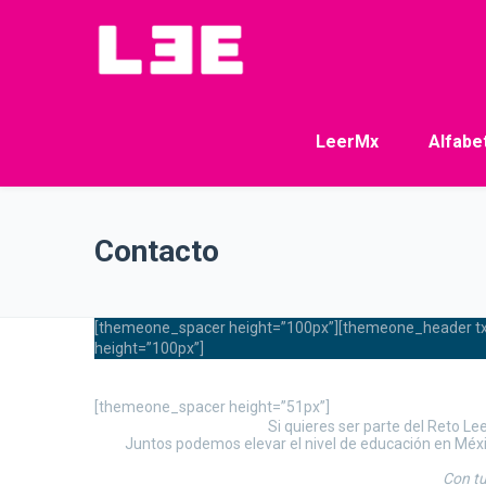
LeerMx
Alfabe
Contacto
[themeone_spacer height=”100px”][themeone_header txtal
height=”100px”]
[themeone_spacer height=”51px”]
Si quieres ser parte del Reto L
Juntos podemos elevar el nivel de educación en Méxic
Con tu