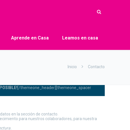
Aprende en Casa
Leamos en casa
Inicio
Contacto
POSIBLE!
[/themeone_header][themeone_spacer
datos en la sección de contacto.
crecimiento para nuestros colaboradores, para nuestra
ectura.