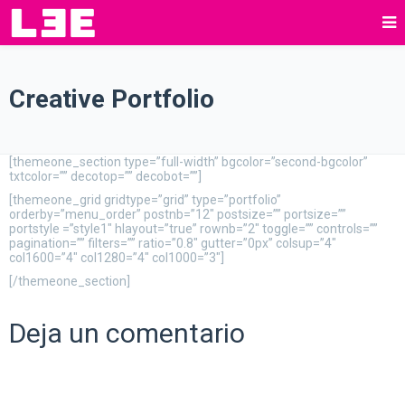
Creative Portfolio
[themeone_section type=”full-width” bgcolor=”second-bgcolor”
txtcolor=”” decotop=”” decobot=””]
[themeone_grid gridtype=”grid” type=”portfolio”
orderby=”menu_order” postnb=”12″ postsize=”” portsize=””
portstyle =”style1″ hlayout=”true” rownb=”2″ toggle=”” controls=””
pagination=”” filters=”” ratio=”0.8″ gutter=”0px” colsup=”4″
col1600=”4″ col1280=”4″ col1000=”3″]
[/themeone_section]
Deja un comentario