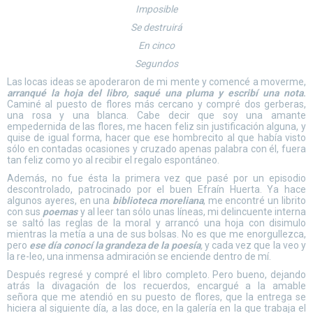
Imposible
Se destruirá
En cinco
Segundos
Las locas ideas se apoderaron de mi mente y comencé a moverme,
arranqué la hoja del libro, saqué una pluma y escribí una nota
.
Caminé al puesto de flores más cercano y compré dos gerberas,
una rosa y una blanca. Cabe decir que soy una amante
empedernida de las flores, me hacen feliz sin justificación alguna, y
quise de igual forma, hacer que ese hombrecito al que había visto
sólo en contadas ocasiones y cruzado apenas palabra con él, fuera
tan feliz como yo al recibir el regalo espontáneo.
Además, no fue ésta la primera vez que pasé por un episodio
descontrolado, patrocinado por el buen Efraín Huerta. Ya hace
algunos ayeres, en una
biblioteca moreliana
, me encontré un librito
con sus
poemas
y al leer tan sólo unas líneas, mi delincuente interna
se saltó las reglas de la moral y arrancó una hoja con disimulo
mientras la metía a una de sus bolsas. No es que me enorgullezca,
pero
ese día conocí la grandeza de la poesía
,
y cada vez que la veo y
la re-leo, una inmensa admiración se enciende dentro de mí.
Después regresé y compré el libro completo. Pero bueno, dejando
atrás la divagación de los recuerdos, encargué a la amable
señora que me atendió en su puesto de flores, que la entrega se
hiciera al siguiente día, a las doce, en la galería en la que trabaja el