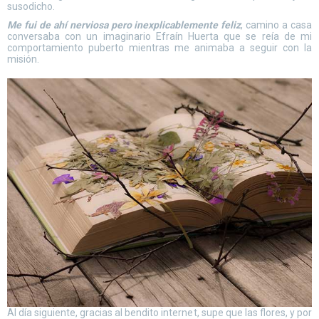
susodicho.
Me fui de ahí nerviosa pero inexplicablemente feliz
, camino a casa
conversaba con un imaginario Efraín Huerta que se reía de mi
comportamiento puberto mientras me animaba a seguir con la
misión.
Al día siguiente, gracias al bendito internet, supe que las flores, y por