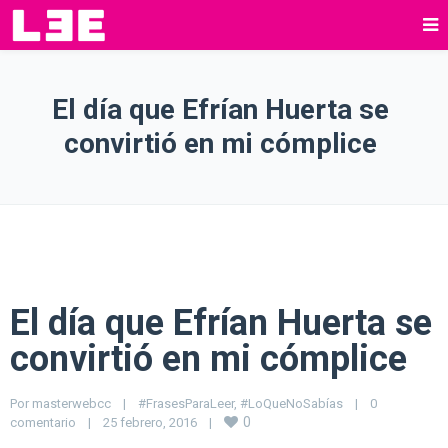
El día que Efrían Huerta se
convirtió en mi cómplice
El día que Efrían Huerta se
convirtió en mi cómplice
Por 
masterwebcc
|
#FrasesParaLeer
, 
#LoQueNoSabías
|
0 
0
comentario
|
25 febrero, 2016    
|