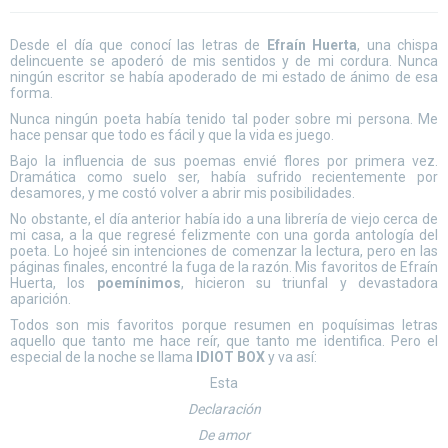
Desde el día que conocí las letras de
Efraín Huerta
, una chispa
delincuente se apoderó de mis sentidos y de mi cordura. Nunca
ningún escritor se había apoderado de mi estado de ánimo de esa
forma.
Nunca ningún poeta había tenido tal poder sobre mi persona. Me
hace pensar que todo es fácil y que la vida es juego.
Bajo la influencia de sus poemas envié flores por primera vez.
Dramática como suelo ser, había sufrido recientemente por
desamores, y me costó volver a abrir mis posibilidades.
No obstante, el día anterior había ido a una librería de viejo cerca de
mi casa, a la que regresé felizmente con una gorda antología del
poeta. Lo hojeé sin intenciones de comenzar la lectura, pero en las
páginas finales, encontré la fuga de la razón. Mis favoritos de Efraín
Huerta, los
poemínimos
, hicieron su triunfal y devastadora
aparición.
Todos son mis favoritos porque resumen en poquísimas letras
aquello que tanto me hace reír, que tanto me identifica. Pero el
especial de la noche se llama
IDIOT BOX
y va así:
Esta
Declaración
De amor