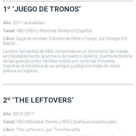
1º ‘JUEGO DE TRONOS’
Año:
2011-actualidad
Canal:
HBO (HBO y Movistar Series en España)
Libro:
Saga de novelas ‘Canción de Hielo y Fuego’, por George R.R.
Martin
La serie fantástica de HBO, convertida en un fenómeno de masas,
es indudablemente la primera de nuestro ranking. Cuenta la historia
de las guerras entre familias nobles por controlar Poniente
mientras la heredera de un antiguo y peligroso linaje de reyes
planea su regreso.
2º ‘THE LEFTOVERS’
Año:
2014-2017
Canal:
HBO (Movistar Series y HBO España en nuestro país)
Libro:
‘The Leftovers’, por Tom Perrotta