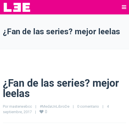
¿Fan de las series? mejor leelas
¿Fan de las series? mejor
leelas
Por 
masterwebcc
|
#MedaUnLibroDe
|
0 comentario
|
4 
0
septiembre, 2017    
|