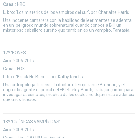
Canal:
HBO
Libro:
‘Los misterios de los vampiros del sur’, por Charlaine Harris
Una inocente camarera con la habilidad de leer mentes se adentra
en un peligroso mundo sobrenatural cuando conoce a Bill, un
misterioso caballero sureño que también es un vampiro. Fantasía.
12º ‘BONES’
Año:
2005-2017
Canal:
FOX
Libro:
‘Break No Bones’, por Kathy Reichs.
Una antropóloga forense, la doctora Temperance Brennan, y el
engreído agente especial del FBI Seeley Booth, trabajan juntos para
investigar asesinatos, muchos de los cuales no dejan más evidencia
que unos huesos.
13º ‘CRÓNICAS VAMPÍRICAS’
Año:
2009-2017
Canal:
The CW (TNT en España)