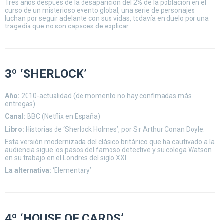
Tres años después de la desaparición del 2% de la población en el
curso de un misterioso evento global, una serie de personajes
luchan por seguir adelante con sus vidas, todavía en duelo por una
tragedia que no son capaces de explicar.
3º ‘SHERLOCK’
Año:
2010-actualidad (de momento no hay confimadas más
entregas)
Canal:
BBC (Netflix en España)
Libro:
Historias de ‘Sherlock Holmes’, por Sir Arthur Conan Doyle.
Esta versión modernizada del clásico británico que ha cautivado a la
audiencia sigue los pasos del famoso detective y su colega Watson
en su trabajo en el Londres del siglo XXI.
La alternativa:
‘Elementary’
4º ‘HOUSE OF CARDS’