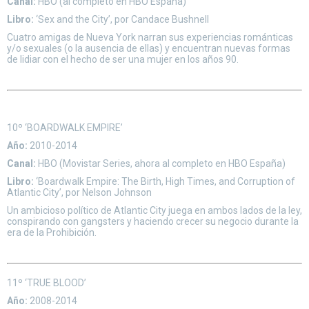
Canal:
HBO (al completo en HBO España)
Libro:
‘Sex and the City’, por Candace Bushnell
Cuatro amigas de Nueva York narran sus experiencias románticas
y/o sexuales (o la ausencia de ellas) y encuentran nuevas formas
de lidiar con el hecho de ser una mujer en los años 90.
10º ‘BOARDWALK EMPIRE’
Año:
2010-2014
Canal:
HBO (Movistar Series, ahora al completo en HBO España)
Libro:
‘Boardwalk Empire: The Birth, High Times, and Corruption of
Atlantic City’, por Nelson Johnson
Un ambicioso político de Atlantic City juega en ambos lados de la ley,
conspirando con gangsters y haciendo crecer su negocio durante la
era de la Prohibición.
11º ‘TRUE BLOOD’
Año:
2008-2014