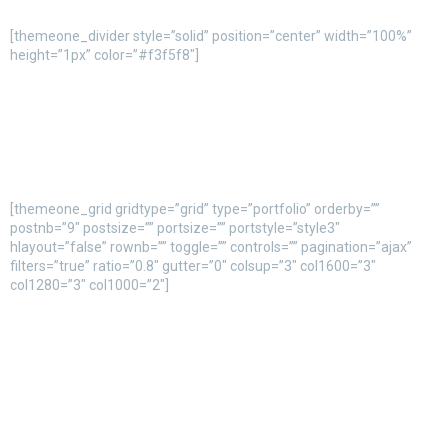
[themeone_divider style=”solid” position=”center” width=”100%”
height=”1px” color=”#f3f5f8″]
[themeone_grid gridtype=”grid” type=”portfolio” orderby=””
postnb=”9″ postsize=”” portsize=”” portstyle=”style3″
hlayout=”false” rownb=”” toggle=”” controls=”” pagination=”ajax”
filters=”true” ratio=”0.8″ gutter=”0″ colsup=”3″ col1600=”3″
col1280=”3″ col1000=”2″]