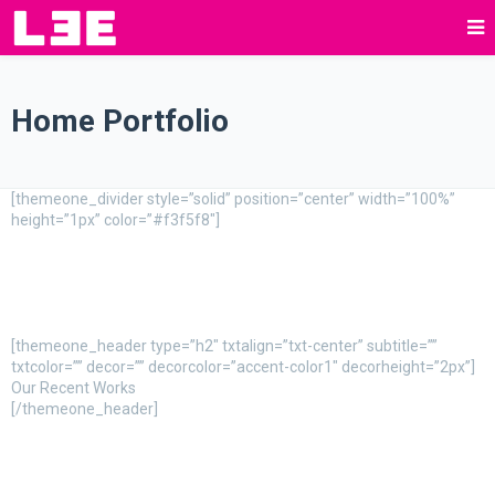
Home Portfolio
[themeone_divider style=”solid” position=”center” width=”100%”
height=”1px” color=”#f3f5f8″]
[themeone_header type=”h2″ txtalign=”txt-center” subtitle=””
txtcolor=”” decor=”” decorcolor=”accent-color1″ decorheight=”2px”]
Our Recent Works
[/themeone_header]