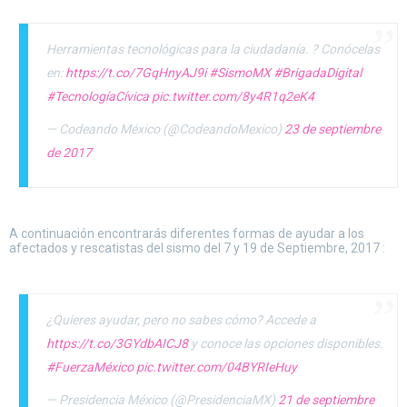
Herramientas tecnológicas para la ciudadanía. ? Conócelas
en:
https://t.co/7GqHnyAJ9i
#SismoMX
#BrigadaDigital
#TecnologíaCívica
pic.twitter.com/8y4R1q2eK4
— Codeando México (@CodeandoMexico)
23 de septiembre
de 2017
A continuación encontrarás diferentes formas de ayudar a los
afectados y rescatistas del sismo del 7 y 19 de Septiembre, 2017 :
¿Quieres ayudar, pero no sabes cómo? Accede a
https://t.co/3GYdbAICJ8
y conoce las opciones disponibles.
#FuerzaMéxico
pic.twitter.com/04BYRIeHuy
— Presidencia México (@PresidenciaMX)
21 de septiembre