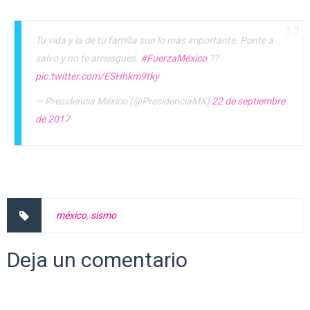
Tu vida y la de tu familia son lo más importante. Ponte a
salvo y no te arriesgues.
#FuerzaMéxico
??
pic.twitter.com/ESHhkm9tky
— Presidencia México (@PresidenciaMX)
22 de septiembre
de 2017
méxico
,
sismo
Deja un comentario