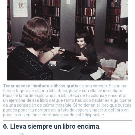
Tener acceso ilimitado a libros gratis
es pan comido. Si aún no
tienes tarjeta de alguna biblioteca, ¡hazte con ella de inmediato!
Pasarte la tarde explorando la biblioteca de tu colonia y encontrar
un ejemplar de ese libro del que tanto has oído hablar es algo que te
da una sensación de calma increíble. Si no tienen el libro que buscas
puedes poner tu nombre en la lista de espera y hacerte del libro en
papel o en versión electrónica cuando esté disponible.
6. Lleva siempre un libro encima.