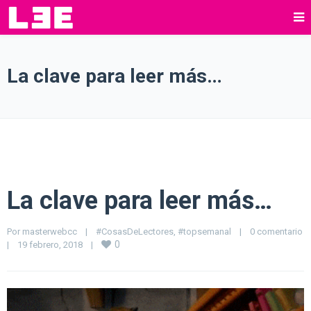
La clave para leer más…
La clave para leer más…
Por 
masterwebcc
|
#CosasDeLectores
, 
#topsemanal
|
0 comentario
0
|
19 febrero, 2018    
|