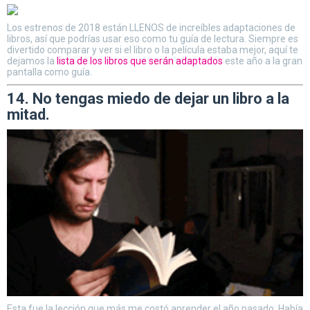
Los estrenos de 2018 están LLENOS de increíbles adaptaciones de
libros, así que podrías usar eso como tu guía de lectura. Siempre es
divertido comparar y ver si el libro o la película estaba mejor, aquí te
dejamos la
lista de los libros que serán adaptados
este año a la gran
pantalla como guía.
14. No tengas miedo de dejar un libro a la
mitad.
Esta fue la lección que más me costó aprender el año pasado. Había