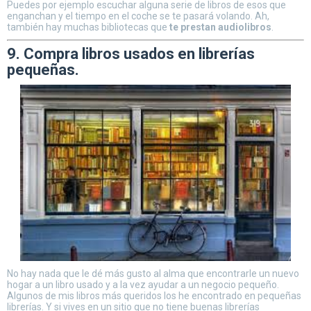
Puedes por ejemplo escuchar alguna serie de libros de esos que
enganchan y el tiempo en el coche se te pasará volando. Ah,
también hay muchas bibliotecas que
te prestan audiolibros
.
9. Compra libros usados en librerías
pequeñas.
No hay nada que le dé más gusto al alma que encontrarle un nuevo
hogar a un libro usado y a la vez ayudar a un negocio pequeño.
Algunos de mis libros más queridos los he encontrado en pequeñas
librerías. Y si vives en un sitio que no tiene buenas librerías