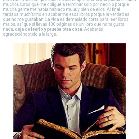
muchos libros que me obligué a terminar solo por necio o porque
mucha gente me había hablado muuuy bien de ellos. Al final
tardaba muchísimo en acabarme esos libros porque la verdad es
que no me gustaban. La vida es demasiado corta para leer libros
malos, así que si llevas 100 páginas de un libro que no te gusta
nada,
deja de leerlo y prueba otra cosa
. Acabarás
agradeciéndotelo a la larga.