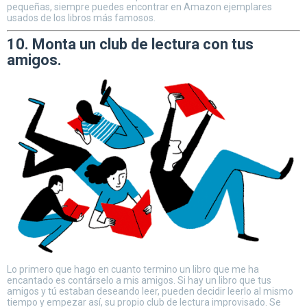
pequeñas, siempre puedes encontrar en Amazon ejemplares
usados de los libros más famosos.
10. Monta un club de lectura con tus
amigos.
Lo primero que hago en cuanto termino un libro que me ha
encantado es contárselo a mis amigos. Si hay un libro que tus
amigos y tú estaban deseando leer, pueden decidir leerlo al mismo
tiempo y empezar así, su propio club de lectura improvisado. Se