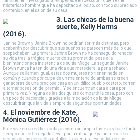
también en investigadora, empeñada en descubrir quién es el
misterioso hombre que ha depositado el bolso, con todo su preciado
contenido, en el salón de su casa.
3. Las chicas de la buena
suerte, Kelly Harms
(2016).
Janine Brown y Janine Brown no podrían ser más distintas, pero
acabarán por descubrir que sus sueños se parecen más de lo que
sospechaban. La primera Janine Brown no ha conseguido rehacer
su vida tras la trágica muerte de su prometido, pese a la
bienintencionada insistencia de su tía Midge. La segunda Janine
Brown nunca ha tenido una vida que mereciera la pena rehacer.
Aunque se llaman igual, estas dos mujeres no tienen nada en
común y, cuando por culpa de un malentendido ambas se creen
ganadoras de una preciosa casa en un idílico pueblo costero, corren
a tomar posesión del premio… Y se encuentran cara a cara por
primera vez. Ninguna de las dos quiere compartir la casa, pero con
un poco de paciencia y gracias a la mediación de la tía Midge
descubrirán que la vida siempre da segundas oportunidades.
4. El noviembre de Kate,
Mónica Gutiérrez (2016).
Kate vive en un edificio antiguo como su propia tristeza y hace tanto
tiempo que se ha dejado llevar por la rutina que ya no recuerda el
sentido de los pequeños detalles, la aventura escondida en las