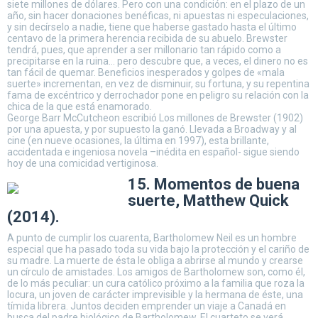
siete millones de dólares. Pero con una condición: en el plazo de un
año, sin hacer donaciones benéficas, ni apuestas ni especulaciones,
y sin decírselo a nadie, tiene que haberse gastado hasta el último
centavo de la primera herencia recibida de su abuelo. Brewster
tendrá, pues, que aprender a ser millonario tan rápido como a
precipitarse en la ruina… pero descubre que, a veces, el dinero no es
tan fácil de quemar. Beneficios inesperados y golpes de «mala
suerte» incrementan, en vez de disminuir, su fortuna, y su repentina
fama de excéntrico y derrochador pone en peligro su relación con la
chica de la que está enamorado.
George Barr McCutcheon escribió Los millones de Brewster (1902)
por una apuesta, y por supuesto la ganó. Llevada a Broadway y al
cine (en nueve ocasiones, la última en 1997), esta brillante,
accidentada e ingeniosa novela –inédita en español- sigue siendo
hoy de una comicidad vertiginosa.
15. Momentos de buena
suerte, Matthew Quick
(2014).
A punto de cumplir los cuarenta, Bartholomew Neil es un hombre
especial que ha pasado toda su vida bajo la protección y el cariño de
su madre. La muerte de ésta le obliga a abrirse al mundo y crearse
un círculo de amistades. Los amigos de Bartholomew son, como él,
de lo más peculiar: un cura católico próximo a la familia que roza la
locura, un joven de carácter imprevisible y la hermana de éste, una
tímida librera. Juntos deciden emprender un viaje a Canadá en
busca del padre biológico de Bartholomew. El cuarteto se verá