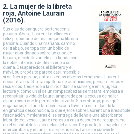
2. La mujer de la libreta
roja, Antoine Laurain
(2016).
Sus días de banquero pertenecen al
pasado. Ahora, Laurent Letellier es el
feliz propietario de una pequeña librería
parisina. Cuando una mañana, camino
del trabajo, se topa con un bolso de
mujer abandonado sobre un cubo de
basura, decide llevárselo a la tienda con
la noble intención de devolverlo a su
dueña. Desaparecidos el billetero y el
móvil, su propósito parece casi imposible
si no fuera porque, entre diversos objetos femeninos, Laurent
encuentra una libreta roja llena de anotaciones, pensamientos y
recuerdos. Cediendo a la curiosidad, se sumerge en la jugosa
lectura y, como un si de un rompecabezas se tratara, empieza a
reconstruir la vida de Laure, amparado por la excusa de hallar
alguna pista que le permita localizarla. Sin embargo, para qué
engañarse, el diario también es una llave a la intimidad de la
enigmática desconocida, lo que ejerce sobre Laurent una irresistible
fascinación. Y mientras él se entrega de lleno a una absorbente
labor detectivesca, Laure regresa a casa después de recuperarse
en el hospital de las secuelas del atraco. De pronto, los papeles se
intercambian, y en un giro sorprendente, Laure se convierte