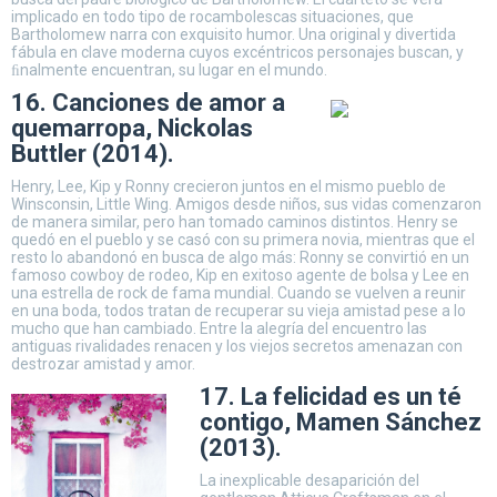
implicado en todo tipo de rocambolescas situaciones, que
Bartholomew narra con exquisito humor. Una original y divertida
fábula en clave moderna cuyos excéntricos personajes buscan, y
ﬁnalmente encuentran, su lugar en el mundo.
16. Canciones de amor a
quemarropa, Nickolas
Buttler (2014).
Henry, Lee, Kip y Ronny crecieron juntos en el mismo pueblo de
Winsconsin, Little Wing. Amigos desde niños, sus vidas comenzaron
de manera similar, pero han tomado caminos distintos. Henry se
quedó en el pueblo y se casó con su primera novia, mientras que el
resto lo abandonó en busca de algo más: Ronny se convirtió en un
famoso cowboy de rodeo, Kip en exitoso agente de bolsa y Lee en
una estrella de rock de fama mundial. Cuando se vuelven a reunir
en una boda, todos tratan de recuperar su vieja amistad pese a lo
mucho que han cambiado. Entre la alegría del encuentro las
antiguas rivalidades renacen y los viejos secretos amenazan con
destrozar amistad y amor.
17. La felicidad es un té
contigo, Mamen Sánchez
(2013).
La inexplicable desaparición del