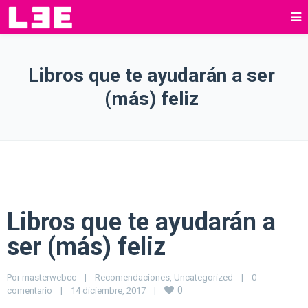
Libros que te ayudarán a ser
(más) feliz
Libros que te ayudarán a
ser (más) feliz
Por 
masterwebcc
|
Recomendaciones
, 
Uncategorized
|
0 
0
comentario
|
14 diciembre, 2017    
|