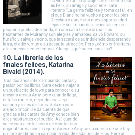
su vida. Su único anclaje con el mundo real
es Félix, su amigo y socio en el café
literario “La gente feliz lee y toma café”, en
el que Diane no ha vuelto a poner los pies.
Decidida a darse una nueva oportunidad
lejos de sus recuerdos, se instala en un
pequeño pueblo de Irlanda, en una casa frente al mar. Los
habitantes de Mulranny son alegres y amables, salvo Edward, su
huraño y salvaje vecino, que la sacará de su indolencia despertando
la ira, el odio y, muy a su pesar, la atracción. Pero ¿cómo enfrentarse
a los nuevos sentimientos? Y luego, ¿qué hacer con ellos?
10. La librería de los
finales felices, Katarina
Bivald (2014).
Tras dos años intercambiando cartas y
pasión por los libros, Sara decide viajar a
un pueblecito de Iowa para conocer a su
anciana amiga Amy, pero cuando llega,
ésta ha muerto, dejando una vieja
casona y miles de libros. Sola en este
alejado rincón, se da cuenta de que
gracias a las cartas de Amy conoce bien
a los habitantes del pueblo. Así, cuando
se embarca en la locura de montar una
original librería con los ejemplares de Amy se da cuenta de que hay
un libro destinado a cambiar la vida de cada uno de ellos. Pero al