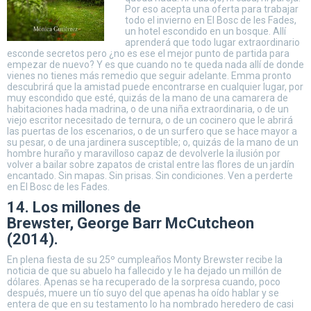
Por eso acepta una oferta para trabajar
todo el invierno en El Bosc de les Fades,
un hotel escondido en un bosque. Allí
aprenderá que todo lugar extraordinario
esconde secretos pero ¿no es ese el mejor punto de partida para
empezar de nuevo? Y es que cuando no te queda nada allí de donde
vienes no tienes más remedio que seguir adelante. Emma pronto
descubrirá que la amistad puede encontrarse en cualquier lugar, por
muy escondido que esté, quizás de la mano de una camarera de
habitaciones hada madrina, o de una niña extraordinaria, o de un
viejo escritor necesitado de ternura, o de un cocinero que le abrirá
las puertas de los escenarios, o de un surfero que se hace mayor a
su pesar, o de una jardinera susceptible; o, quizás de la mano de un
hombre huraño y maravilloso capaz de devolverle la ilusión por
volver a bailar sobre zapatos de cristal entre las flores de un jardín
encantado. Sin mapas. Sin prisas. Sin condiciones. Ven a perderte
en El Bosc de les Fades.
14. Los millones de
Brewster, George Barr McCutcheon
(2014).
En plena fiesta de su 25º cumpleaños Monty Brewster recibe la
noticia de que su abuelo ha fallecido y le ha dejado un millón de
dólares. Apenas se ha recuperado de la sorpresa cuando, poco
después, muere un tío suyo del que apenas ha oído hablar y se
entera de que en su testamento lo ha nombrado heredero de casi