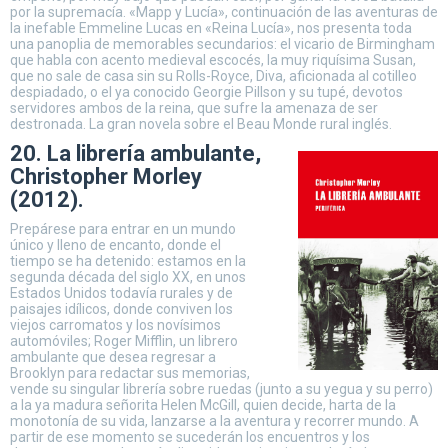
por la supremacía. «Mapp y Lucía», continuación de las aventuras de
la inefable Emmeline Lucas en «Reina Lucía», nos presenta toda
una panoplia de memorables secundarios: el vicario de Birmingham
que habla con acento medieval escocés, la muy riquísima Susan,
que no sale de casa sin su Rolls-Royce, Diva, aficionada al cotilleo
despiadado, o el ya conocido Georgie Pillson y su tupé, devotos
servidores ambos de la reina, que sufre la amenaza de ser
destronada. La gran novela sobre el Beau Monde rural inglés.
20. La librería ambulante,
Christopher Morley
(2012).
Prepárese para entrar en un mundo
único y lleno de encanto, donde el
tiempo se ha detenido: estamos en la
segunda década del siglo XX, en unos
Estados Unidos todavía rurales y de
paisajes idílicos, donde conviven los
viejos carromatos y los novísimos
automóviles; Roger Mifflin, un librero
ambulante que desea regresar a
Brooklyn para redactar sus memorias,
vende su singular librería sobre ruedas (junto a su yegua y su perro)
a la ya madura señorita Helen McGill, quien decide, harta de la
monotonía de su vida, lanzarse a la aventura y recorrer mundo. A
partir de ese momento se sucederán los encuentros y los