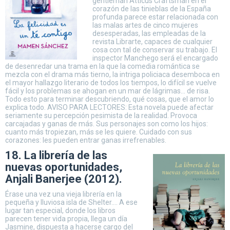
gentleman Atticus Craftsman en el
corazón de las tinieblas de la España
profunda parece estar relacionada con
las malas artes de cinco mujeres
desesperadas, las empleadas de la
revista Librarte, capaces de cualquier
cosa con tal de conservar su trabajo. El
inspector Manchego será el encargado
de desenredar una trama en la que la comedia romántica se
mezcla con el drama más tierno, la intriga policiaca desemboca en
el mayor hallazgo literario de todos los tiempos, lo difícil se vuelve
fácil y los problemas se ahogan en un mar de lágrimas… de risa.
Todo esto para terminar descubriendo, qué cosas, que el amor lo
explica todo. AVISO PARA LECTORES: Esta novela puede afectar
seriamente su percepción pesimista de la realidad. Provoca
carcajadas y ganas de más. Sus personajes son como los hijos:
cuanto más tropiezan, más se les quiere. Cuidado con sus
corazones: les pueden entrar ganas irrefrenables.
18. La librería de las
nuevas oportunidades,
Anjali Banerjee (2012).
Érase una vez una vieja librería en la
pequeña y lluviosa isla de Shelter…. A ese
lugar tan especial, donde los libros
parecen tener vida propia, llega un día
Jasmine, dispuesta a hacerse cargo del