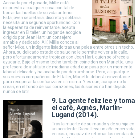
Acosada por el pasado, Millie está
dispuesta a cualquier cosa con tal de
borrar las huellas de su vida anterior.
Esta joven secretaria, discreta y solitaria,
necesita una segunda oportunidad. Con
la esperanza de reinventarse, acepta
ingresar en El taller, un hogar de acogida
dirigido por Jean Hart, un consejero
amable y dedicado. Allí, Millie conoce al
señor Mike, un indigente lisiado tras una pelea entre otros sin techo.
Ahora, su delicado estado de salud no le permite volver a la calle,
pero afortunadamente tropieza con Jean Hart, quien se ofrece a
ayudarle. Bajo el mismo techo también coinciden con Mariette, una
profesora de instituto de mediana edad que pasa por un momento
laboral delicado y ha acabado por derrumbarse. Pero, al igual que
sus nuevos compañeros de El taller, Mariette deberá reinventarse
para recuperar la confianza en sí misma. Y es que, aunque no lo
crean, en el fondo de sus corazones, las ilusiones no han dejado
nunca de latir.
9. La gente feliz lee y toma
el café, Agnès, Martin-
Lugand (2014).
Tras la muerte de su marido y de su hija en
un accidente, Diane lleva un año encerrada
en casa, incapaz de retomar las riendas de