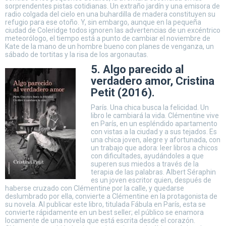
sorprendentes pistas cotidianas. Un extraño jardín y una emisora de
radio colgada del cielo en una buhardilla de madera constituyen su
refugio para ese otoño. Y, sin embargo, aunque en la pequeña
ciudad de Coleridge todos ignoren las advertencias de un excéntrico
meteorólogo, el tiempo está a punto de cambiar el noviembre de
Kate de la mano de un hombre bueno con planes de venganza, un
sábado de tortitas y la risa de los argonautas.
5. Algo parecido al
verdadero amor, Cristina
Petit (2016).
París. Una chica busca la felicidad. Un
libro le cambiará la vida. Clémentine vive
en París, en un espléndido apartamento
con vistas a la ciudad y a sus tejados. Es
una chica joven, alegre y afortunada, con
un trabajo que adora: leer libros a chicos
con dificultades, ayudándoles a que
superen sus miedos a través de la
terapia de las palabras. Albert Séraphin
es un joven escritor quien, después de
haberse cruzado con Clémentine por la calle, y quedarse
deslumbrado por ella, convierte a Clémentine en la protagonista de
su novela. Al publicar este libro, titulada Fábula en París, esta se
convierte rápidamente en un best seller; el público se enamora
locamente de una novela que está escrita desde el corazón.