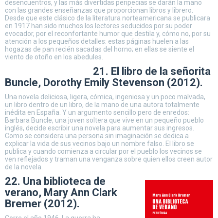
desencuentros, y las más divertidas peripecias se darán la mano
con las grandes enseñanzas que proporcionan libros y librero.
Desde que este clásico de la literatura norteamericana se publicara
en 1917 han sido muchos los lectores seducidos por su poder
evocador, por el reconfortante humor que destila y, cómo no, por su
atención a los pequeños detalles: estas páginas huelen a las
hogazas de pan recién sacadas del horno; en ellas se siente el
viento de otoño en los abedules.
21. El libro de la señorita
Buncle, Dorothy Emily Stevenson (2012).
Una novela deliciosa, ligera, cómica, ingeniosa y un poco malvada,
un libro dentro de un libro, de la mano de una autora totalmente
inédita en España. Y un argumento sencillo pero de enredos:
Barbara Buncle, una joven soltera que vive en un pequeño pueblo
inglés, decide escribir una novela para aumentar sus ingresos.
Como se considera una persona sin imaginación se dedica a
explicar la vida de sus vecinos bajo un nombre falso. El libro se
publica y cuando comienza a circular por el pueblo los vecinos se
ven reflejados y traman una venganza sobre quien ellos creen autor
de la novela.
22. Una biblioteca de
verano, Mary Ann Clark
Bremer (2012).