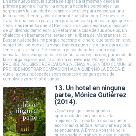
En este nuevo libro, la autora se supera a sí misma y desde la
primera página el humor, la empatía hacia los personajes, las
sorpresas y la variedad de registros se alían para conseguir una
lectura absorbente y absolutamente satisfactoria. De nuevo, se
trata de una novela coral, pero protagonizada por una mujer que no
tiene más remedio que: a) Reconstruirse casi desde cero después
de un divorcio demoledor. b) Reformar la casa de sus abuelos, un
chalecito en bastante mal estado en la ribera del Manzanares. c)
Buscar huéspedes, no porque necesite el dinero, que también, sino,
sobre todo, porque es la mejor manera que se le ocurre para evitar
tener que vivir sola. Pero como a pesar de todo es una mujer
sensata, decide imponerse e imponer unas reglas que, partiendo de
la amarga experiencia, faciliten la convivencia. Por ejemplo: SE
PROHÍBE AFLIGIRSE POR CAUSAS AJENAS AL SENTIDO COMÚN. SE
PROHÍBE MOSTRAR COMPASIÓN HACIA QUIEN NO LA DESEA. El
que ella y sus huéspedes sean capaces o tengan ganas de
cumplirlas ya será otro cantar…
13. Un hotel en ninguna
parte, Mónica Gutiérrez
(2014).
¿Quién dijo que las segundas
oportunidades no podían ser las
mejores? No importa lo mucho que te
escondas: cuando el amor viene a por ti,
te encuentra. A Emma Voltarás no le
queda nada: ni trabajo, ni casa, ni pareja.