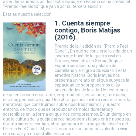
a ser demandados por los lectores/as, y en España se ha creado el
“Premio Feel Good” que ya va por su tercera edición.
Esta es nuestra selección:
1. Cuenta siempre
conti
go, Boris Matijas
(2016).
Premio de la II edición del “Premio Feel
Good”. ¿En qué se convierte la vida de un
joven que huyó de la guerra civil en
Croacia, vivió otra en Serbia, llegó a
España sin saber una palabra de
castellano y emigró a Suecia? En esta
emotiva historia, Boris Matijas nos
presenta un relato en el que subyace la
capacidad de sobreponernos a las
adversidades de la vida. Un testimonio
de quien ha sido emigrante, emprendedor, estudiante, formador,
escritor, periodista y guía. Una obra que nos invita a redireccionar las
narrativas que construimos sobre nosotros mismos y nuestro
entorno, de modo que se produzcan cambios duraderos y
sostenibles en la forma en que nos comportamos. En un tiempo en
que la cultura de la queja parece haberse instalado entre nosotros,
Cuenta siempre contigo, obra ganadora de la segunda edición del
Premio Feel Good TM, es el llamado de un autor polivalente a vivir
con coraje y a no desfallecer nunca.