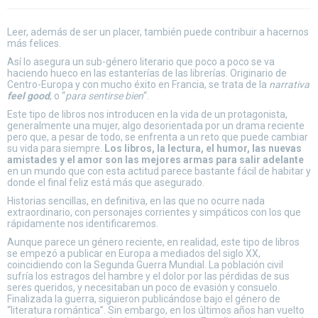
Leer, además de ser un placer, también puede contribuir a hacernos
más felices.
Así lo asegura un sub-género literario que poco a poco se va
haciendo hueco en las estanterías de las librerías. Originario de
Centro-Europa y con mucho éxito en Francia, se trata de la
narrativa
feel good
, o “
para sentirse bien
“.
Este tipo de libros nos introducen en la vida de un protagonista,
generalmente una mujer, algo desorientada por un drama reciente
pero que, a pesar de todo, se enfrenta a un reto que puede cambiar
su vida para siempre.
Los libros, la lectura, el humor, las nuevas
amistades y el amor son las mejores armas para salir adelante
en un mundo que con esta actitud parece bastante fácil de habitar y
donde el final feliz está más que asegurado.
Historias sencillas, en definitiva, en las que no ocurre nada
extraordinario, con personajes corrientes y simpáticos con los que
rápidamente nos identificaremos.
Aunque parece un género reciente, en realidad, este tipo de libros
se empezó a publicar en Europa a mediados del siglo XX,
coincidiendo con la Segunda Guerra Mundial. La población civil
sufría los estragos del hambre y el dolor por las pérdidas de sus
seres queridos, y necesitaban un poco de evasión y consuelo.
Finalizada la guerra, siguieron publicándose bajo el género de
“literatura romántica”. Sin embargo, en los últimos años han vuelto