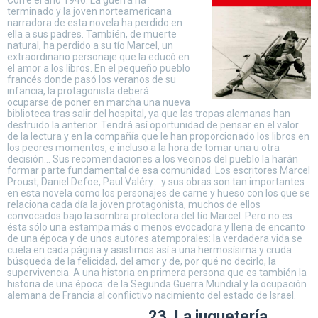
Corre el año 1946. La guerra ha
terminado y la joven norteamericana
narradora de esta novela ha perdido en
ella a sus padres. También, de muerte
natural, ha perdido a su tío Marcel, un
extraordinario personaje que la educó en
el amor a los libros. En el pequeño pueblo
francés donde pasó los veranos de su
infancia, la protagonista deberá
ocuparse de poner en marcha una nueva
biblioteca tras salir del hospital, ya que las tropas alemanas han
destruido la anterior. Tendrá así oportunidad de pensar en el valor
de la lectura y en la compañía que le han proporcionado los libros en
los peores momentos, e incluso a la hora de tomar una u otra
decisión… Sus recomendaciones a los vecinos del pueblo la harán
formar parte fundamental de esa comunidad. Los escritores Marcel
Proust, Daniel Defoe, Paul Valéry… y sus obras son tan importantes
en esta novela como los personajes de carne y hueso con los que se
relaciona cada día la joven protagonista, muchos de ellos
convocados bajo la sombra protectora del tío Marcel. Pero no es
ésta sólo una estampa más o menos evocadora y llena de encanto
de una época y de unos autores atemporales: la verdadera vida se
cuela en cada página y asistimos así a una hermosísima y cruda
búsqueda de la felicidad, del amor y de, por qué no decirlo, la
supervivencia. A una historia en primera persona que es también la
historia de una época: de la Segunda Guerra Mundial y la ocupación
alemana de Francia al conflictivo nacimiento del estado de Israel.
23. La juguetería