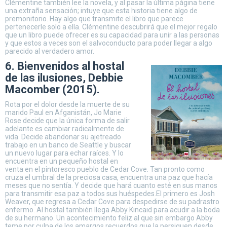
Clémentine también lee la novela, y al pasar la última página tiene
una extraña sensación; intuye que esta historia tiene algo de
premonitorio. Hay algo que transmite el libro que parece
pertenecerle solo a ella. Clémentine descubrirá que el mejor regalo
que un libro puede ofrecer es su capacidad para unir a las personas
y que estos a veces son el salvoconducto para poder llegar a algo
parecido al verdadero amor.
6. Bienvenidos al hostal
de las ilusiones, Debbie
Macomber (2015).
Rota por el dolor desde la muerte de su
marido Paul en Afganistán, Jo Marie
Rose decide que la única forma de salir
adelante es cambiar radicalmente de
vida. Decide abandonar su ajetreado
trabajo en un banco de Seattle y buscar
un nuevo lugar para echar raíces. Y lo
encuentra en un pequeño hostal en
venta en el pintoresco pueblo de Cedar Cove. Tan pronto como
cruza el umbral de la preciosa casa, encuentra una paz que hacía
meses que no sentía. Y decide que hará cuanto esté en sus manos
para transmitir esa paz a todos sus huéspedes.El primero es Josh
Weaver, que regresa a Cedar Cove para despedirse de su padrastro
enfermo. Al hostal también llega Abby Kincaid para acudir a la boda
de su hermano. Un acontecimiento feliz al que sin embargo Abby
teme por culpa de los amargos recuerdos que la persiguen desde