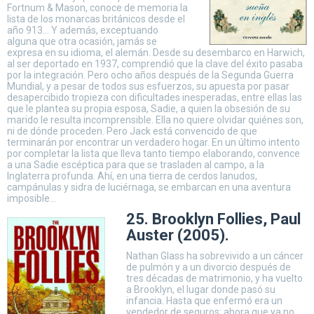
Fortnum & Mason, conoce de memoria la
lista de los monarcas británicos desde el
año 913… Y además, exceptuando
alguna que otra ocasión, jamás se
expresa en su idioma, el alemán. Desde su desembarco en Harwich,
al ser deportado en 1937, comprendió que la clave del éxito pasaba
por la integración. Pero ocho años después de la Segunda Guerra
Mundial, y a pesar de todos sus esfuerzos, su apuesta por pasar
desapercibido tropieza con dificultades inesperadas, entre ellas las
que le plantea su propia esposa, Sadie, a quien la obsesión de su
marido le resulta incomprensible. Ella no quiere olvidar quiénes son,
ni de dónde proceden. Pero Jack está convencido de que
terminarán por encontrar un verdadero hogar. En un último intento
por completar la lista que lleva tanto tiempo elaborando, convence
a una Sadie escéptica para que se trasladen al campo, a la
Inglaterra profunda. Ahí, en una tierra de cerdos lanudos,
campánulas y sidra de luciérnaga, se embarcan en una aventura
imposible…
25. Brooklyn Follies, Paul
Auster (2005).
Nathan Glass ha sobrevivido a un cáncer
de pulmón y a un divorcio después de
tres décadas de matrimonio, y ha vuelto
a Brooklyn, el lugar donde pasó su
infancia. Hasta que enfermó era un
vendedor de seguros; ahora que ya no