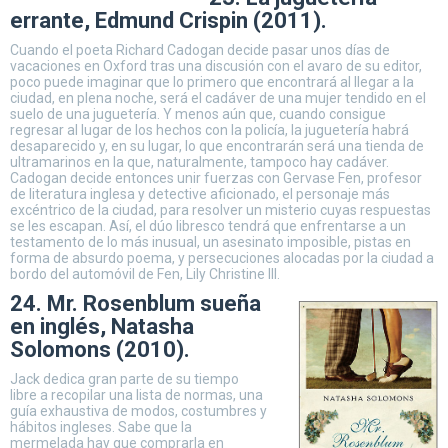
errante, Edmund Crispin (2011).
Cuando el poeta Richard Cadogan decide pasar unos días de
vacaciones en Oxford tras una discusión con el avaro de su editor,
poco puede imaginar que lo primero que encontrará al llegar a la
ciudad, en plena noche, será el cadáver de una mujer tendido en el
suelo de una juguetería. Y menos aún que, cuando consigue
regresar al lugar de los hechos con la policía, la juguetería habrá
desaparecido y, en su lugar, lo que encontrarán será una tienda de
ultramarinos en la que, naturalmente, tampoco hay cadáver.
Cadogan decide entonces unir fuerzas con Gervase Fen, profesor
de literatura inglesa y detective aficionado, el personaje más
excéntrico de la ciudad, para resolver un misterio cuyas respuestas
se les escapan. Así, el dúo libresco tendrá que enfrentarse a un
testamento de lo más inusual, un asesinato imposible, pistas en
forma de absurdo poema, y persecuciones alocadas por la ciudad a
bordo del automóvil de Fen, Lily Christine III.
24. Mr. Rosenblum sueña
en inglés, Natasha
Solomons (2010).
Jack dedica gran parte de su tiempo
libre a recopilar una lista de normas, una
guía exhaustiva de modos, costumbres y
hábitos ingleses. Sabe que la
mermelada hay que comprarla en