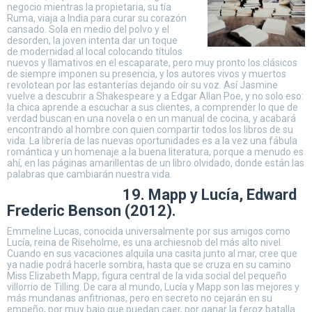
negocio mientras la propietaria, su tía
Ruma, viaja a India para curar su corazón
cansado. Sola en medio del polvo y el
desorden, la joven intenta dar un toque
de modernidad al local colocando títulos
nuevos y llamativos en el escaparate, pero muy pronto los clásicos
de siempre imponen su presencia, y los autores vivos y muertos
revolotean por las estanterías dejando oír su voz. Así Jasmine
vuelve a descubrir a Shakespeare y a Edgar Allan Poe, y no solo eso:
la chica aprende a escuchar a sus clientes, a comprender lo que de
verdad buscan en una novela o en un manual de cocina, y acabará
encontrando al hombre con quien compartir todos los libros de su
vida. La librería de las nuevas oportunidades es a la vez una fábula
romántica y un homenaje a la buena literatura, porque a menudo es
ahí, en las páginas amarillentas de un libro olvidado, donde están las
palabras que cambiarán nuestra vida.
19. Mapp y Lucía, Edward
Frederic Benson (2012).
Emmeline Lucas, conocida universalmente por sus amigos como
Lucía, reina de Riseholme, es una archiesnob del más alto nivel.
Cuando en sus vacaciones alquila una casita junto al mar, cree que
ya nadie podrá hacerle sombra, hasta que se cruza en su camino
Miss Elizabeth Mapp, figura central de la vida social del pequeño
villorrio de Tilling. De cara al mundo, Lucía y Mapp son las mejores y
más mundanas anfitrionas, pero en secreto no cejarán en su
empeño, por muy bajo que puedan caer, por ganar la feroz batalla