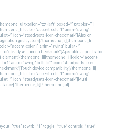
themeone_ul txtalign=”txt-left” boxed=”” txtcolor=””]
themeone_li licolor=”accent-color1″ anim=”swing”
ullet=”” icon=”steadysets-icon-checkmark”]Ajax or
agination grid system[/themeone_li][themeone_li
icolor=”accent-color1″ anim=”swing” bullet=””
con=”steadysets-icon-checkmark”]Ajustable aspect ratio
f element[/themeone_li][themeone_li licolor=”accent-
olor1″ anim=”swing” bullet=”” icon=”steadysets-icon-
heckmark”]Touch device compatibility[/themeone_li]
themeone_li licolor=”accent-color1″ anim=”swing”
ullet=”” icon=”steadysets-icon-checkmark”]Multi
nstance[/themeone_li][/themeone_ul]
ayout=”true” rownb=”1″ toggle=”true” controls=”true”