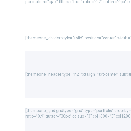
pagination=”ajax” filters=”true” ratio=”0.7″ gutter=”0px”
[themeone_divider style=”solid” position=”center” width
[themeone_header type=”h2″ txtalign=”txt-center” subtitl
[themeone_grid gridtype=”grid” type=”portfolio” orderby=”
ratio=”0.9″ gutter=”30px” colsup=”3″ col1600=”3″ col1280