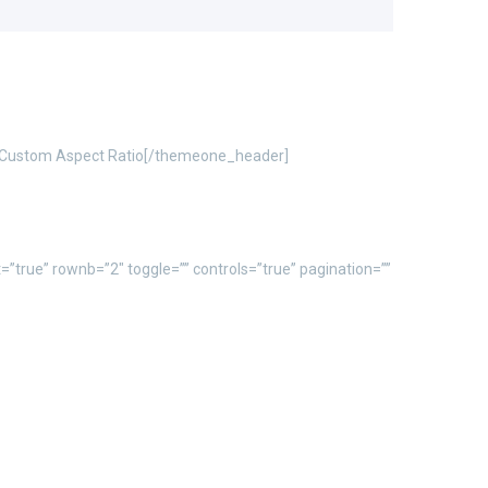
x”]Custom Aspect Ratio[/themeone_header]
=”true” rownb=”2″ toggle=”” controls=”true” pagination=””