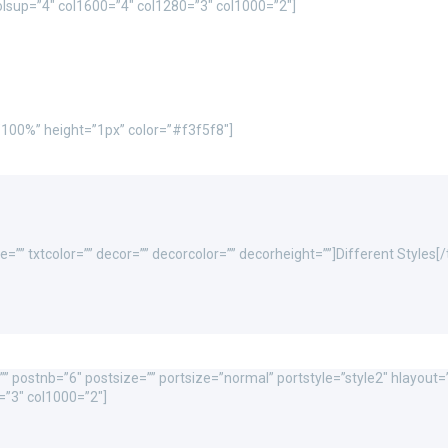
 colsup=”4″ col1600=”4″ col1280=”3″ col1000=”2″]
=”100%” height=”1px” color=”#f3f5f8″]
e=”” txtcolor=”” decor=”” decorcolor=”” decorheight=””]Different Style
” postnb=”6″ postsize=”” portsize=”normal” portstyle=”style2″ hlayout=””
=”3″ col1000=”2″]