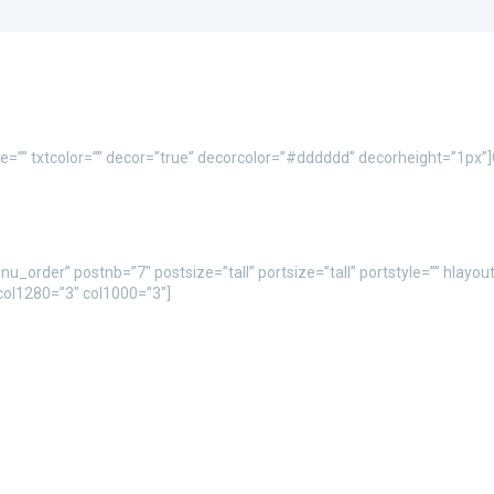
tle=”” txtcolor=”” decor=”true” decorcolor=”#dddddd” decorheight=”1p
_order” postnb=”7″ postsize=”tall” portsize=”tall” portstyle=”” hlayout
 col1280=”3″ col1000=”3″]