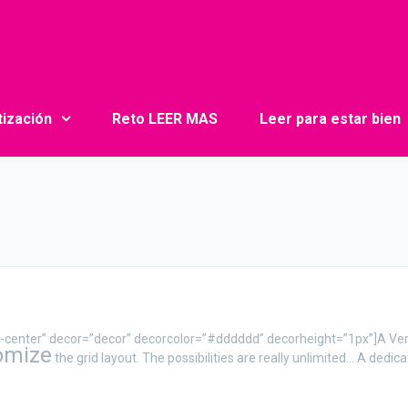
tización
Reto LEER MAS
Leer para estar bien
xt-center” decor=”decor” decorcolor=”#dddddd” decorheight=”1px”]A V
omize
the grid layout. The possibilities are really unlimited… A dedic