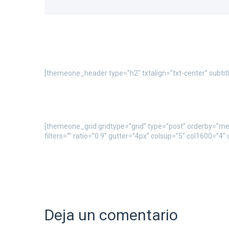
[themeone_header type=”h2″ txtalign=”txt-center” subti
[themeone_grid gridtype=”grid” type=”post” orderby=”menu
filters=”” ratio=”0.9″ gutter=”4px” colsup=”5″ col1600=”4″
Deja un comentario