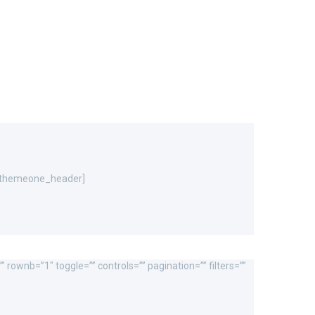
s[/themeone_header]
 rownb=”1″ toggle=”” controls=”” pagination=”” filters=””