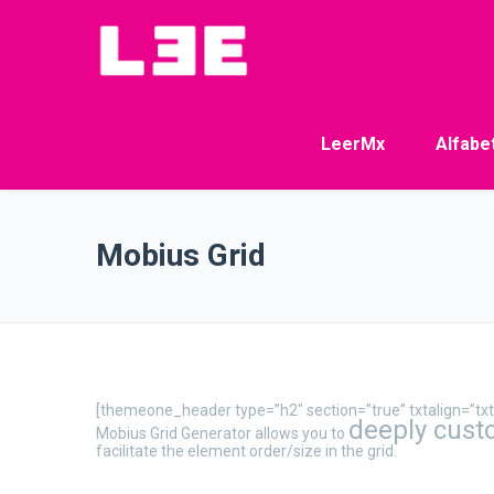
LeerMx
Alfabe
Mobius Grid
[themeone_header type=”h2″ section=”true” txtalign=”t
deeply cust
Mobius Grid Generator allows you to
facilitate the element order/size in the grid.