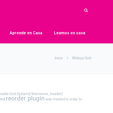
Aprende en Casa
Leamos en casa
Inicio
Mobius Grid
ersatile Grid System[/themeone_header]
reorder plugin
ated
was created in order to