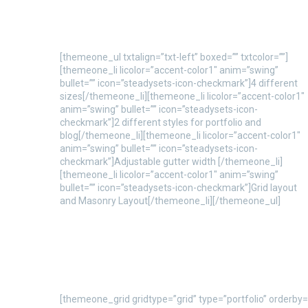
[themeone_ul txtalign=”txt-left” boxed=”” txtcolor=””]
[themeone_li licolor=”accent-color1″ anim=”swing”
bullet=”” icon=”steadysets-icon-checkmark”]4 different
sizes[/themeone_li][themeone_li licolor=”accent-color1″
anim=”swing” bullet=”” icon=”steadysets-icon-
checkmark”]2 different styles for portfolio and
blog[/themeone_li][themeone_li licolor=”accent-color1″
anim=”swing” bullet=”” icon=”steadysets-icon-
checkmark”]Adjustable gutter width [/themeone_li]
[themeone_li licolor=”accent-color1″ anim=”swing”
bullet=”” icon=”steadysets-icon-checkmark”]Grid layout
and Masonry Layout[/themeone_li][/themeone_ul]
[themeone_grid gridtype=”grid” type=”portfolio” orderby=