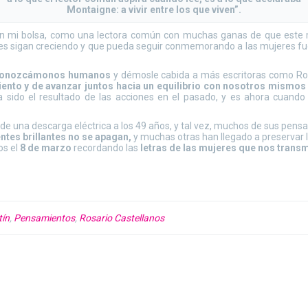
Montaigne: a vivir entre los que viven”.
 en mi bolsa, como una lectora común con muchas ganas de que este
es sigan creciendo y que pueda seguir conmemorando a las mujeres fue
reconozcámonos humanos
y démosle cabida a más escritoras como Ros
nto y de avanzar juntos hacia un equilibrio con nosotros mismos
 sido el resultado de las acciones en el pasado, y es ahora cuand
e una descarga eléctrica a los 49 años, y tal vez, muchos de sus pens
ntes brillantes no se apagan,
y muchas otras han llegado a preservar 
os el
8 de marzo
recordando las
letras de las mujeres que nos transm
tín
,
Pensamientos
,
Rosario Castellanos