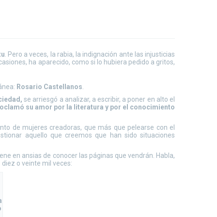
tu
. Pero a veces, la rabia, la indignación ante las injusticias
siones, ha aparecido, como si lo hubiera pedido a gritos,
ránea:
Rosario Castellanos
.
ciedad,
se arriesgó a analizar, a escribir, a poner en alto el
oclamó su amor por la literatura y por el conocimiento
ento de mujeres creadoras, que más que pelearse con el
tionar aquello que creemos que han sido situaciones
iene en ansias de conocer las páginas que vendrán. Habla,
 diez o veinte mil veces:
a
o