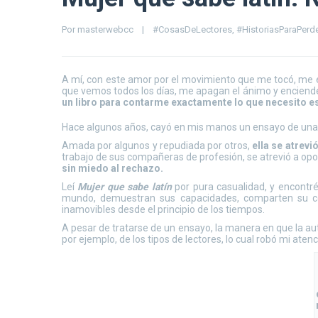
Por 
masterwebcc
|
#CosasDeLectores
, 
#HistoriasParaPerd
A mí, con este amor por el movimiento que me tocó, me 
que vemos todos los días, me apagan el ánimo y encienden
un libro para contarme exactamente lo que necesito e
Hace algunos años, cayó en mis manos un ensayo de una 
Amada por algunos y repudiada por otros,
ella se atrevi
trabajo de sus compañeras de profesión, se atrevió a op
sin miedo al rechazo.
Leí
Mujer que sabe latín
por pura casualidad, y encontr
mundo, demuestran sus capacidades, comparten su co
inamovibles desde el principio de los tiempos.
A pesar de tratarse de un ensayo, la manera en que la au
por ejemplo, de los tipos de lectores, lo cual robó mi aten