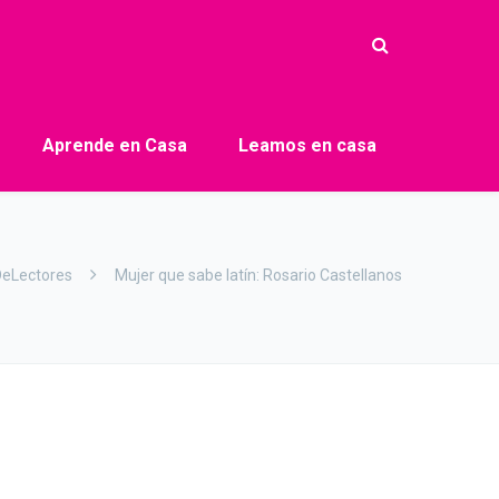
Aprende en Casa
Leamos en casa
eLectores
Mujer que sabe latín: Rosario Castellanos