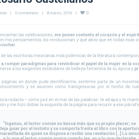
0
erse
|
0 comentario
|
8 marzo, 2016    
|
encantan las celebraciones,
me ponen contento el corazón y el espíri
 mis pensamientos, los revolucionan, y qué alivio que en todas esas oca
scuchar.
de las escritoras mexicanas más polémicas de la literatura contempo
ó a romper paradigmas para reivindicar el papel de la mujer en la so
onerse a los exigentes estándares de belleza femenina de su época y
pr
é páginas en donde pude identificarme, sentirme parte de un movimi
nocimiento y se asumen como transgresoras por el hecho de cues
tora redacta – como pez en el mar de las palabras- te atrapa y te mant
ción y me hizo doblar la esquinita de la página para recurrir a ese párrafo
“Ingenuo, el lector común no busca más que su propio placer; se
deja guiar por el instinto y se comporta frente al libro con la apertur
maravillada de quien se dispone a recibir una revelación […] Lo únic
a lo que el lector común aspira cuando lee, es a lo que declaraba