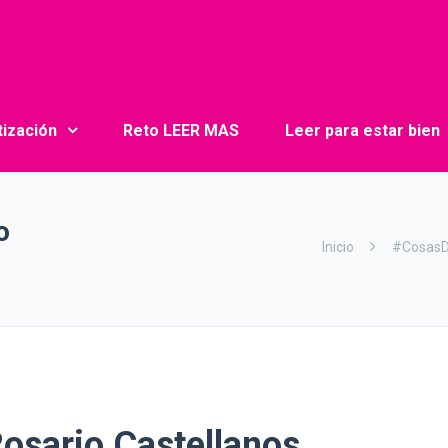
tización
Reto LEER MAS
Leer para estar bien
o
Inicio
#CosasD
Rosario Castellanos