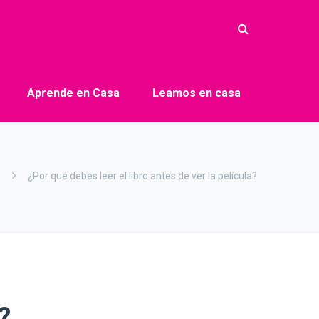
Aprende en Casa
Leamos en casa
s
¿Por qué debes leer el libro antes de ver la película?
?