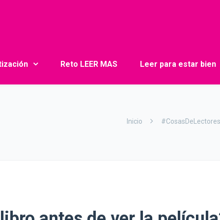
tización
Reto LEER MAS
Leer para estar bien
Inicio
#CosasDeLectore
libro antes de ver la película