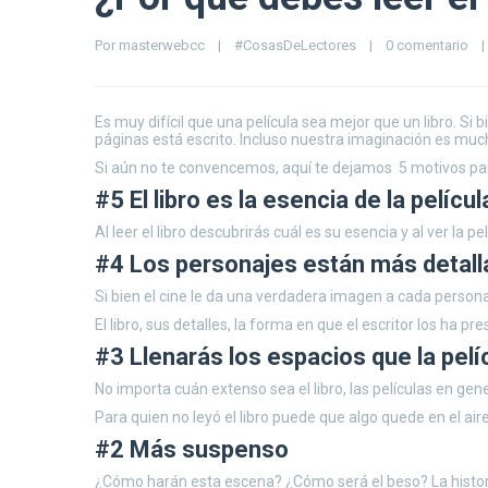
Por 
masterwebcc
|
#CosasDeLectores
|
0 comentario
|
Es muy difícil que una película sea mejor que un libro. Si
páginas está escrito. Incluso nuestra imaginación es muc
Si aún no te convencemos, aquí te dejamos 5 motivos para 
#5 El libro es la esencia de la películ
Al leer el libro descubrirás cuál es su esencia y al ver la 
#4 Los personajes están más detalla
Si bien el cine le da una verdadera imagen a cada person
El libro, sus detalles, la forma en que el escritor los ha
#3 Llenarás los espacios que la pelí
No importa cuán extenso sea el libro, las películas en ge
Para quien no leyó el libro puede que algo quede en el aire
#2 Más suspenso
¿Cómo harán esta escena? ¿Cómo será el beso? La historia