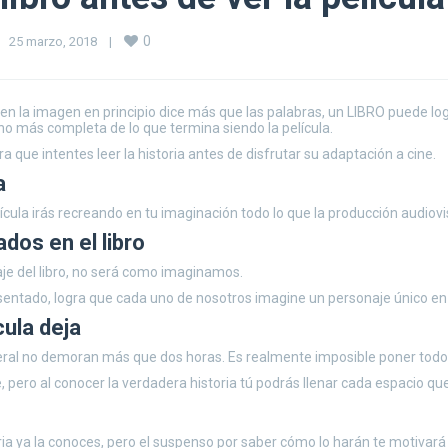
0
25 marzo, 2018    
|
 bien la imagen en principio dice más que las palabras, un LIBRO puede lo
ho más completa de lo que termina siendo la película.
que intentes leer la historia antes de disfrutar su adaptación a cine.
a
película irás recreando en tu imaginación todo lo que la producción audiov
dos en el libro
aje del libro, no será como imaginamos.
 presentado, logra que cada uno de nosotros imagine un personaje único e
cula deja
neral no demoran más que dos horas. Es realmente imposible poner todo lo
, pero al conocer la verdadera historia tú podrás llenar cada espacio que 
 ya la conoces, pero el suspenso por saber cómo lo harán te motivará a 