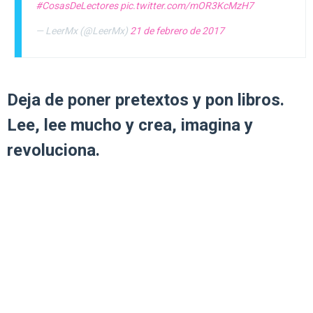
#CosasDeLectores
pic.twitter.com/mOR3KcMzH7
— LeerMx (@LeerMx)
21 de febrero de 2017
Deja de poner pretextos y pon libros.
Lee, lee mucho y crea, imagina y
revoluciona.