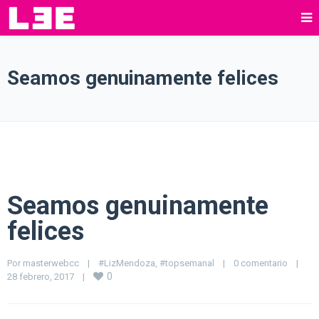
Seamos genuinamente felices
Seamos genuinamente
felices
Por 
masterwebcc
|
#LizMendoza
, 
#topsemanal
|
0 comentario
|
0
28 febrero, 2017    
|