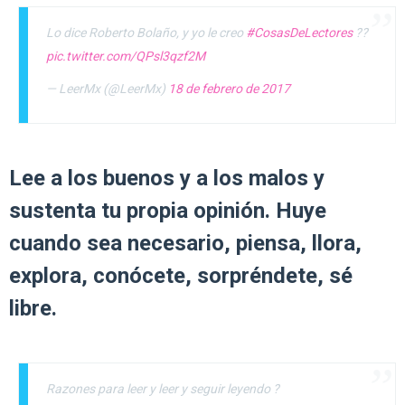
Lo dice Roberto Bolaño, y yo le creo
#CosasDeLectores
??
pic.twitter.com/QPsl3qzf2M
— LeerMx (@LeerMx)
18 de febrero de 2017
Lee a los buenos y a los malos y
sustenta tu propia opinión. Huye
cuando sea necesario, piensa, llora,
explora, conócete, sorpréndete, sé
libre.
Razones para leer y leer y seguir leyendo ?