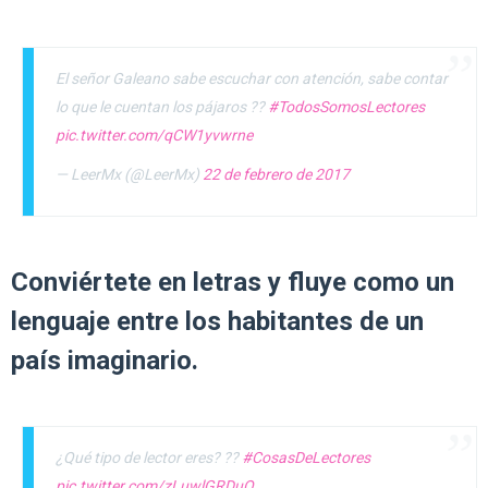
El señor Galeano sabe escuchar con atención, sabe contar
lo que le cuentan los pájaros ??
#TodosSomosLectores
pic.twitter.com/qCW1yvwrne
— LeerMx (@LeerMx)
22 de febrero de 2017
Conviértete en letras y fluye como un
lenguaje entre los habitantes de un
país imaginario.
¿Qué tipo de lector eres? ??
#CosasDeLectores
pic.twitter.com/zLuwlGRDuO