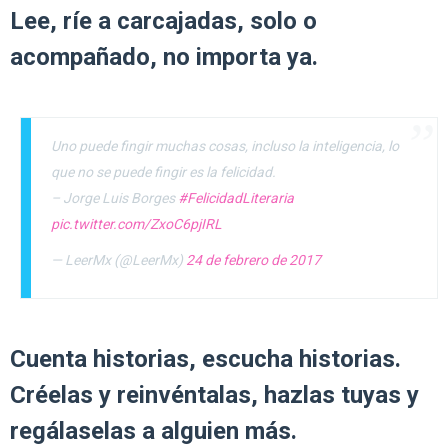
Lee, ríe a carcajadas, solo o
acompañado, no importa ya.
Uno puede fingir muchas cosas, incluso la inteligencia, lo
que no se puede fingir es la felicidad.
– Jorge Luis Borges
#FelicidadLiteraria
pic.twitter.com/ZxoC6pjIRL
— LeerMx (@LeerMx)
24 de febrero de 2017
Cuenta historias, escucha historias.
Créelas y reinvéntalas, hazlas tuyas y
regálaselas a alguien más.