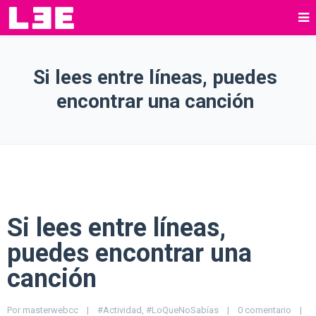
Si lees entre líneas, puedes
encontrar una canción
Si lees entre líneas,
puedes encontrar una
canción
Por 
masterwebcc
|
#Actividad
, 
#LoQueNoSabías
|
0 comentario
|