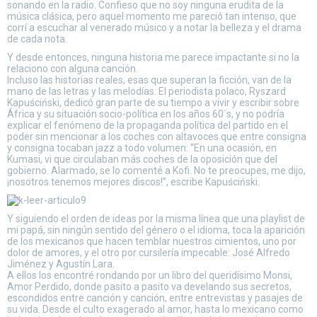
sonando en la radio. Confieso que no soy ninguna erudita de la
música clásica, pero aquel momento me pareció tan intenso, que
corrí a escuchar al venerado músico y a notar la belleza y el drama
de cada nota.
Y desde entonces, ninguna historia me parece impactante si no la
relaciono con alguna canción.
Incluso las historias reales, esas que superan la ficción, van de la
mano de las letras y las melodías. El periodista polaco, Ryszard
Kapuściński, dedicó gran parte de su tiempo a vivir y escribir sobre
África y su situación socio-política en los años 60´s, y no podría
explicar el fenómeno de la propaganda política del partido en el
poder sin mencionar a los coches con altavoces que entre consigna
y consigna tocaban jazz a todo volumen: “En una ocasión, en
Kumasi, vi que circulaban más coches de la oposición que del
gobierno. Alarmado, se lo comenté a Kofi. No te preocupes, me dijo,
¡nosotros tenemos mejores discos!”, escribe Kapuściński.
Y siguiendo el orden de ideas por la misma línea que una playlist de
mi papá, sin ningún sentido del género o el idioma, toca la aparición
de los mexicanos que hacen temblar nuestros cimientos, uno por
dolor de amores, y el otro por cursilería impecable: José Alfredo
Jiménez y Agustín Lara.
A ellos los encontré rondando por un libro del queridísimo Monsi,
Amor Perdido, donde pasito a pasito va develando sus secretos,
escondidos entre canción y canción, entre entrevistas y pasajes de
su vida. Desde el culto exagerado al amor, hasta lo mexicano como