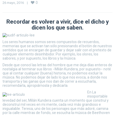
0
26 mayo, 2016    
|
Recordar es volver a vivir, dice el dicho y
dicen los que saben.
Los seres humanos somos seres compuestos de recuerdos,
memorias que se activan tan sólo presionando el botón de nuestros
sentidos que se encargan de guardar y dejar salir con el pretexto de
cualquier elemento desinhibidor. Por ejemplo, los olores, los
sabores, y por supuesto, los libros y la música.
Desde que conocí las letras del hombre que me deja días enteros de
nostalgia al terminar sus libros −Milán Kundera, por supuesto− noté
que al contar cualquier (buena) historia, no podemos excluir la
música. No podemos dejar de lado lo que nos evoca, a donde nos
transporta y las ganas que nos dan de correr a escucharla,
recomendarla, apropiárnosla y dedicarla.
En La
insoportable
levedad del ser, Milán Kundera cuenta un momento que construí y
deconstruí mil veces en mi mente, cada vez más grandioso e
inigualable. Teresa, uno de los personajes que más adoré, camina
por la calle mientras de fondo, se escucha la música de Beethoven