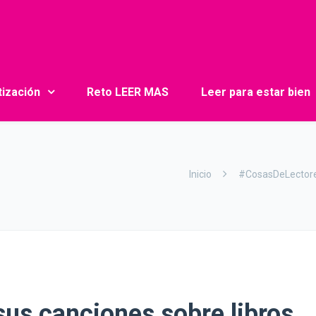
tización
Reto LEER MAS
Leer para estar bien
Inicio
#CosasDeLector
us canciones sobre libros…