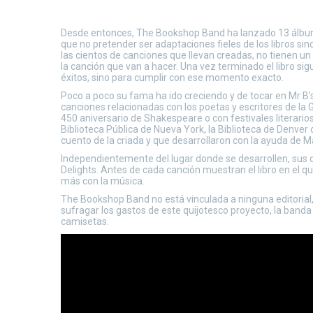
Desde entonces, The Bookshop Band ha lanzado 13 álbumes,
que no pretender ser adaptaciones fieles de los libros sin
las cientos de canciones que llevan creadas, no tienen un
la canción que van a hacer. Una vez terminado el libro sig
éxitos, sino para cumplir con ese momento exacto.
Poco a poco su fama ha ido creciendo y de tocar en Mr B’
canciones relacionadas con los poetas y escritores de la
450 aniversario de Shakespeare o con festivales literario
Biblioteca Pública de Nueva York, la Biblioteca de Denver
cuento de la criada y que desarrollaron con la ayuda de 
Independientemente del lugar donde se desarrollen, sus 
Delights. Antes de cada canción muestran el libro en el q
más con la música.
The Bookshop Band no está vinculada a ninguna editorial, 
sufragar los gastos de este quijotesco proyecto, la banda
camisetas.