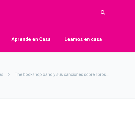
Aprende en Casa
Leamos en casa
es
The bookshop band y sus canciones sobre libros…