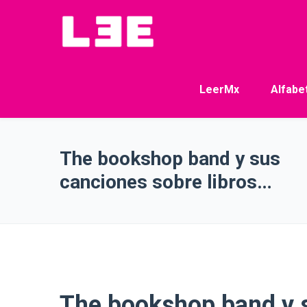
LeerMx
Alfabe
The bookshop band y sus
canciones sobre libros…
The bookshop band y s