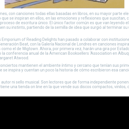
 con canciones todas ellas basadas en libros, en su mayor parte elegid
o que se inspiran en ellos, en las emociones y reflexiones que suscitan, c
 proceso de escritura único. El único factor común es que van leyendo e
uen su instinto, partiendo de la semilla de idea que surgió al terminar s
s Emporium of Reading Delights han pasado a colaborar con institucion
 Generación Beat, con la Galería Nacional de Londres en canciones insp
s como el de Wigtown. Ahora, por primera vez, harán una gira por Estado
 o la conferencia anual de la American Booksellers ‘Association en Albu
Margaret Atwood.
conciertos mantienen el ambiente íntimo y cercano que tenían sus pri
ue se inspira y cuentan un poco la historia de cómo escribieron esa can
autor ni sello musical. Son lectores que de forma independiente ponen m
 tiene una tienda on line en la que vende sus discos compactos, vinilo