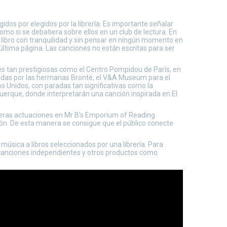
os por elegidos por la librería. Es importante señalar
omo si se debatiera sobre ellos en un club de lectura. En
l libro con tranquilidad y sin pensar en ningún momento en
u última página. Las canciones no están escritas para ser
es tan prestigiosas como el Centro Pompidou de París, en
iradas por las hermanas Brontë, el V&A Museum para el
s Unidos, con paradas tan significativas como la
querque, donde interpretarán una canción inspirada en El
meras actuaciones en Mr B’s Emporium of Reading
ción. De esta manera se consigue que el público conecte
úsica a libros seleccionados por una librería. Para
s, canciones independientes y otros productos como