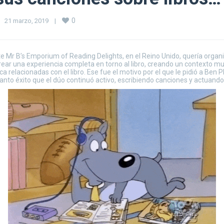
0
21 marzo, 2019    
|
te Mr B’s Emporium of Reading Delights, en el Reino Unido, quería organi
o crear una experiencia completa en torno al libro, creando un contexto m
a relacionadas con el libro. Ese fue el motivo por el que le pidió a Ben
tanto éxito que el dúo continuó activo, escribiendo canciones y actuando e