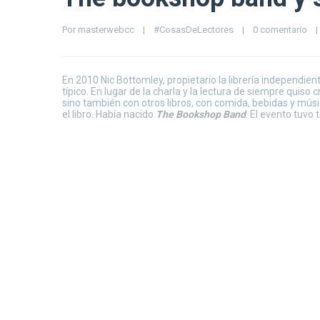
Por 
masterwebcc
|
#CosasDeLectores
|
0 comentario
|
En 2010 Nic Bottomley, propietario la librería independien
típico. En lugar de la charla y la lectura de siempre quis
sino también con otros libros, con comida, bebidas y músic
el libro. Había nacido
The Bookshop Band
. El evento tuvo 