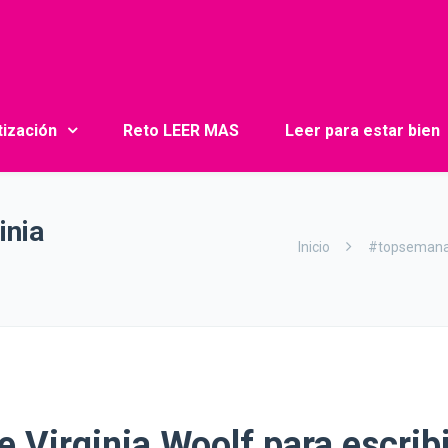
tización
Reto LEER MAS
Leer para estar bien
inia
Inicio
#topsemana
 Virginia Woolf para escribi