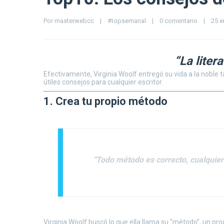
Por 
masterwebcc
|
#topsemanal
|
0 comentario
|
25 e
“La liter
Efectivamente, Virginia Woolf entregó su vida a la noble 
útiles consejos para cualquier escritor.
1. Crea tu propio método
“Todo método es correcto, cualquier
Virginia Woolf buscó lo que ella llama su “método”, un pro