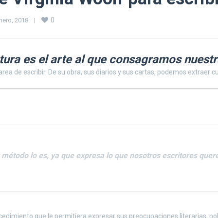
0
nero, 2018    
|
atura es el arte al que consagramos nuestr
tarea de escribir. De su obra, sus diarios y sus cartas, podemos extraer
 método lo es, ya que expresa lo que nosotros escritores que
cedimiento que le permitiera expresar sus preocupaciones literarias, pol