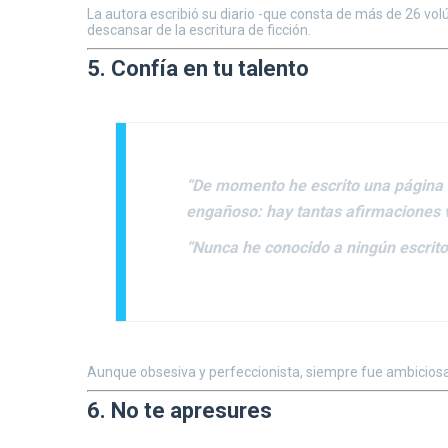
La autora escribió su diario -que consta de más de 26 vol
descansar de la escritura de ficción.
5. Confía en tu talento
“De momento he escrito una página e
engañoso: hay tantas afirmaciones v
“Nunca he conocido a ningún escrit
Aunque obsesiva y perfeccionista, siempre fue ambiciosa c
6. No te apresures