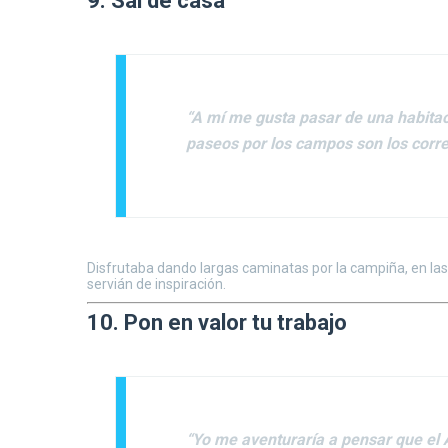
9. Sal de casa
“A mí me gusta pasar de una habitaci
paseos por los campos son los corre
Disfrutaba dando largas caminatas por la campiña, en las 
servián de inspiración.
10. Pon en valor tu trabajo
“Yo me aventuraría a pensar que el 