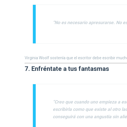
“No es necesario apresurarse. No es
Virginia Woolf sostenía que el escritor debe escribir muc
7. Enfréntate a tus fantasmas
“Creo que cuando uno empieza a escr
escribirla como que existe al otro l
conseguirá con una angustia sin alie