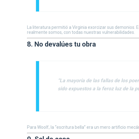
La literatura permitió a Virginia exorcizar sus demonios
realmente somos, con todas nuestras vulnerabilidades.
8. No devalúes tu obra
“La mayoría de las fallas de los po
sido expuestos a la feroz luz de la 
Para Woolf, la “escritura bella” era un mero artificio mec