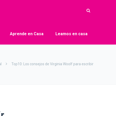
Aprende en Casa
Leamos en casa
l
Top10: Los consejos de Virginia Woolf para escribir
r