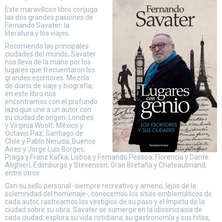
Este maravilloso libro conjuga
las dos grandes pasiones de
Fernando Savater: la
literatura y los viajes.
Recorriendo las principales
ciudades del mundo, Savater
nos lleva de la mano por los
lugares que frecuentaron los
grandes escritores. Mezcla
de diario de viaje y biografía,
en este libro nos
encontramos con el profundo
lazo que une a un autor con
su ciudad de origen: Londres
y Virginia Woolf; México y
Octavio Paz; Santiago de
Chile y Pablo Neruda; Buenos
Aires y Jorge Luis Borges;
Praga y Franz Kafka; Lisboa y Fernando Pessoa; Florencia y Dante
Alighieri; Edimburgo y Stevenson; Gran Bretaña y Chateaubriand,
entre otros.
Con su sello personal -siempre recreativo y ameno, lejos de la
solemnidad del homenaje-, conocemos los sitios emblemáticos de
cada autor, rastreamos los vestigios de su paso y el ímpetu de la
ciudad sobre su obra. Savater se sumerge en la idiosincrasia de
cada ciudad; explora su vida cotidiana, su gastronomía y sus hitos,