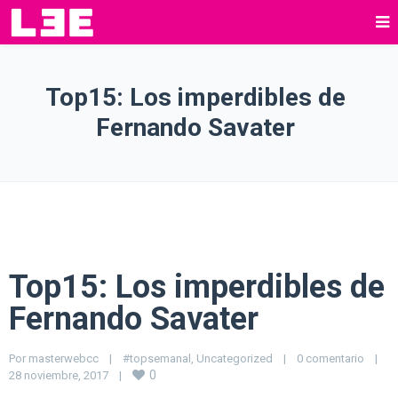
Top15: Los imperdibles de
Fernando Savater
Top15: Los imperdibles de
Fernando Savater
Por 
masterwebcc
|
#topsemanal
, 
Uncategorized
|
0 comentario
|
0
28 noviembre, 2017    
|