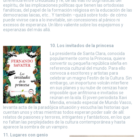
diferencia entre credulidad y fe, de las vías no dogmáticas del
espíritu, de las implicaciones políticas que tienen las ortodoxias
fanáticas, del papel de la formación religiosa en la educación de las
democracias laicas, etc… Y también –quizá sobre todo- de cómo
puede vivirse cara a lo inevitable, sin concesiones al pánico ni
excesos de esperanza. Un libro valiente sobre los espejismos y
esperanzas del más allá.
10. Los invitados de la princesa
La presidenta de Santa Clara, conocida
popularmente como la Princesa, quiere
convertir su pequeña república isleña en
referencia cultural del mundo. Para ello
convoca a escritores y artistas para
celebrar un magno Festín de la Cultura. Sin
embargo, un inoportuno volcán interfiere
en sus planes y su nube de cenizas hace
imposible que anfitriona e invitados se
reúnan en la isla. El joven periodista Xavi
Mendia, enviado especial de Mundo Vasco,
levanta acta de la paradójica situación y escucha las historias que
cuentan unos y otras mientras todos esperan poder salir de allí:
relatos de pasiones y terrores, intrigantes y fantásticos, en los que
no faltan las perplejidades de la cultura contemporánea y hasta
aparece la sombra de un vampiro.
11. Lugares con genio