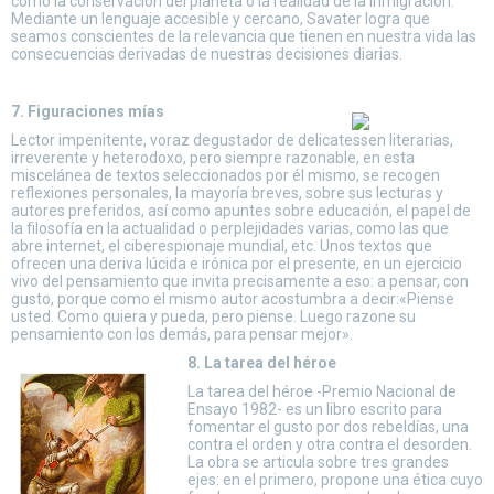
como la conservación del planeta o la realidad de la inmigración.
Mediante un lenguaje accesible y cercano, Savater logra que
seamos conscientes de la relevancia que tienen en nuestra vida las
consecuencias derivadas de nuestras decisiones diarias.
7. Figuraciones mías
Lector impenitente, voraz degustador de delicatessen literarias,
irreverente y heterodoxo, pero siempre razonable, en esta
miscelánea de textos seleccionados por él mismo, se recogen
reflexiones personales, la mayoría breves, sobre sus lecturas y
autores preferidos, así como apuntes sobre educación, el papel de
la filosofía en la actualidad o perplejidades varias, como las que
abre internet, el ciberespionaje mundial, etc. Unos textos que
ofrecen una deriva lúcida e irónica por el presente, en un ejercicio
vivo del pensamiento que invita precisamente a eso: a pensar, con
gusto, porque como el mismo autor acostumbra a decir:«Piense
usted. Como quiera y pueda, pero piense. Luego razone su
pensamiento con los demás, para pensar mejor».
8. La tarea del héroe
La tarea del héroe -Premio Nacional de
Ensayo 1982- es un libro escrito para
fomentar el gusto por dos rebeldías, una
contra el orden y otra contra el desorden.
La obra se articula sobre tres grandes
ejes: en el primero, propone una ética cuyo