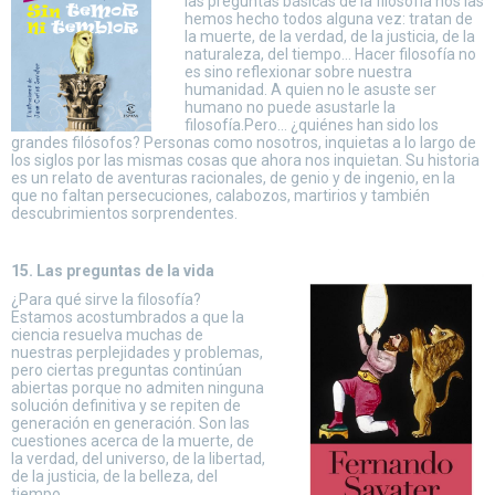
las preguntas básicas de la filosofía nos las
hemos hecho todos alguna vez: tratan de
la muerte, de la verdad, de la justicia, de la
naturaleza, del tiempo… Hacer filosofía no
es sino reflexionar sobre nuestra
humanidad. A quien no le asuste ser
humano no puede asustarle la
filosofía.Pero… ¿quiénes han sido los
grandes filósofos? Personas como nosotros, inquietas a lo largo de
los siglos por las mismas cosas que ahora nos inquietan. Su historia
es un relato de aventuras racionales, de genio y de ingenio, en la
que no faltan persecuciones, calabozos, martirios y también
descubrimientos sorprendentes.
15. Las preguntas de la vida
¿Para qué sirve la filosofía?
Estamos acostumbrados a que la
ciencia resuelva muchas de
nuestras perplejidades y problemas,
pero ciertas preguntas continúan
abiertas porque no admiten ninguna
solución definitiva y se repiten de
generación en generación. Son las
cuestiones acerca de la muerte, de
la verdad, del universo, de la libertad,
de la justicia, de la belleza, del
tiempo.