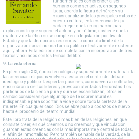
fundamento es comprender al ser
humano como ser activo; en segundo
lugar, aborda la figura del héroe y su
misión, analizando los principales mitos de
nuestra cultura, en la creencia de que
nada mejor que la imaginación para
explicarnos lo que supone el actuar; y por último, sostiene que la
madurez de la ética no se cumple en la legislación positiva del
Estado y que la democracia es un ideal o concepto límite de la
organización social, no una forma política efectivamente existente
aquí y ahora. Esta edición se completa con la incorporación de tres
textos vinculados con los temas del libro.
9. La vida eterna
En pleno siglo XXI, época tecnológica y supuestamente materialista,
las creencias religiosas vuelven a estar en el centro del debate
ideológico y político. Despiertan pasiones, conmueven a multitudes,
encumbran a ciertos líderes y provocan atentados terroristas. Los
partidarios de la ciencia pura y dura se escandalizan, otros en
cambio consideran que algún tipo de fe sobrenatural es
indispensable para soportar la vida y sobre todo la certeza de la
muerte. En cualquier caso, Dios se abre paso a codazos de nuevo
hasta el proscenio del teatro mundial.
Este libro trata de la religión o más bien de las religiones: en qué
consiste creer, en qué creemos o no creemos y que vinculación
guardan estas creencias con la más importante y central de todas,
el afán de inmortalidad. Pero también se habla de la verdad, de la