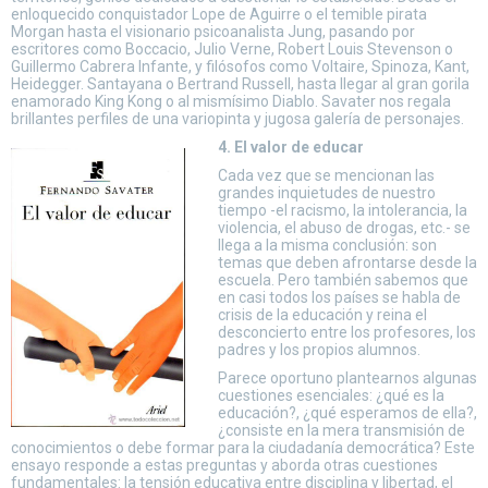
enloquecido conquistador Lope de Aguirre o el temible pirata
Morgan hasta el visionario psicoanalista Jung, pasando por
escritores como Boccacio, Julio Verne, Robert Louis Stevenson o
Guillermo Cabrera Infante, y filósofos como Voltaire, Spinoza, Kant,
Heidegger. Santayana o Bertrand Russell, hasta llegar al gran gorila
enamorado King Kong o al mismísimo Diablo. Savater nos regala
brillantes perfiles de una variopinta y jugosa galería de personajes.
4. El valor de educar
Cada vez que se mencionan las
grandes inquietudes de nuestro
tiempo -el racismo, la intolerancia, la
violencia, el abuso de drogas, etc.- se
llega a la misma conclusión: son
temas que deben afrontarse desde la
escuela. Pero también sabemos que
en casi todos los países se habla de
crisis de la educación y reina el
desconcierto entre los profesores, los
padres y los propios alumnos.
Parece oportuno plantearnos algunas
cuestiones esenciales: ¿qué es la
educación?, ¿qué esperamos de ella?,
¿consiste en la mera transmisión de
conocimientos o debe formar para la ciudadanía democrática? Este
ensayo responde a estas preguntas y aborda otras cuestiones
fundamentales: la tensión educativa entre disciplina y libertad, el