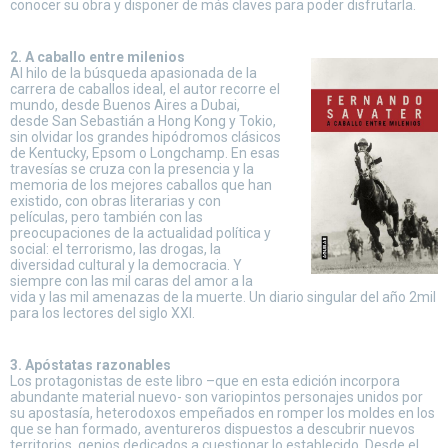
conocer su obra y disponer de más claves para poder disfrutarla.
2. A caballo entre milenios
Al hilo de la búsqueda apasionada de la
carrera de caballos ideal, el autor recorre el
mundo, desde Buenos Aires a Dubai,
desde San Sebastián a Hong Kong y Tokio,
sin olvidar los grandes hipódromos clásicos
de Kentucky, Epsom o Longchamp. En esas
travesías se cruza con la presencia y la
memoria de los mejores caballos que han
existido, con obras literarias y con
películas, pero también con las
preocupaciones de la actualidad política y
social: el terrorismo, las drogas, la
diversidad cultural y la democracia. Y
siempre con las mil caras del amor a la
vida y las mil amenazas de la muerte. Un diario singular del año 2mil
para los lectores del siglo XXI.
3. Apóstatas razonables
Los protagonistas de este libro –que en esta edición incorpora
abundante material nuevo- son variopintos personajes unidos por
su apostasía, heterodoxos empeñados en romper los moldes en los
que se han formado, aventureros dispuestos a descubrir nuevos
territorios, genios dedicados a cuestionar lo establecido. Desde el