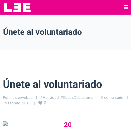
Únete al voluntariado
Únete al voluntariado
Por 
masterwebcc
|
#Actividad
, 
#CosasDeLectores
|
0 comentario
|
0
19 febrero, 2016    
|