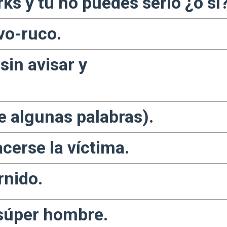
rks y
tú no puedes serlo ¿o sí
vo-
ruco.
sin avisar y
.
be
algunas palabras).
cerse la víctima.
rnido.
 súper hombre.