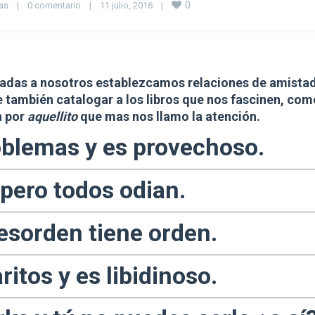
0
as
|
0 comentario
|
11 julio, 2016    
|
gadas a nosotros establezcamos relaciones de amista
e también catalogar a los libros que nos fascinen, com
n por
aquellito
que mas nos llamo la atención.
roblemas y es
provechoso.
pero todos odian.
desorden tiene
orden.
aritos
y es libidinoso.