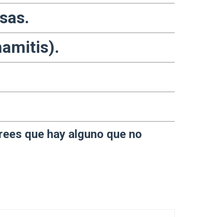
osas.
amitis).
.
crees que hay alguno que no