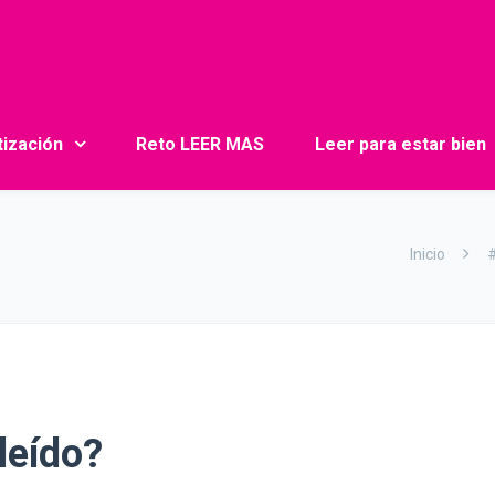
tización
Reto LEER MAS
Leer para estar bien
Inicio
#
leído?