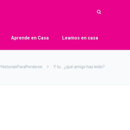
Aprende en Casa
Leamos en casa
HistoriasParaPerderse
Y tu… ¿qué amigo has leído?