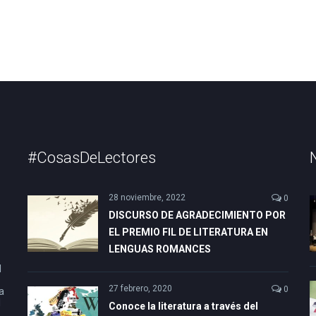
#CosasDeLectores
28 noviembre, 2022
0
DISCURSO DE AGRADECIMIENTO POR
EL PREMIO FIL DE LITERATURA EN
LENGUAS ROMANCES
l
27 febrero, 2020
0
a
l
Conoce la literatura a través del