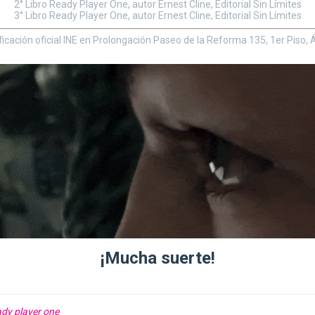
2° Libro Ready Player One, autor Ernest Cline, Editorial Sin Límites
3° Libro Ready Player One, autor Ernest Cline, Editorial Sin Límites
ficación oficial INE en Prolongación Paseo de la Reforma 135, 1er Pis
¡Mucha suerte!
dy player one