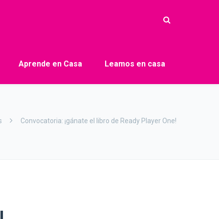
Aprende en Casa
Leamos en casa
s
Convocatoria: ¡gánate el libro de Ready Player One!
!