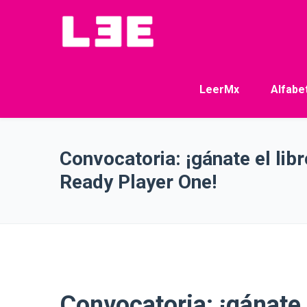
LeerMx
Alfabe
Convocatoria: ¡gánate el lib
Ready Player One!
Convocatoria: ¡gánate 