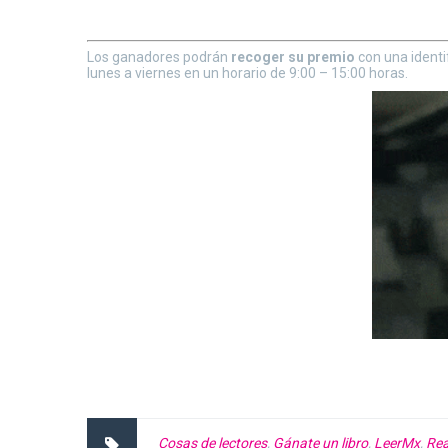
Los ganadores podrán
recoger su premio
con una identi
lunes a viernes en un horario de 9:00 – 15:00 horas.
Cosas de lectores
,
Gánate un libro
,
LeerMx
,
Rea