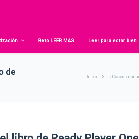
tización
Reto LEER MAS
Leer para estar bien
ro de
Inicio
#Convocatoria
el libro de Ready Player One