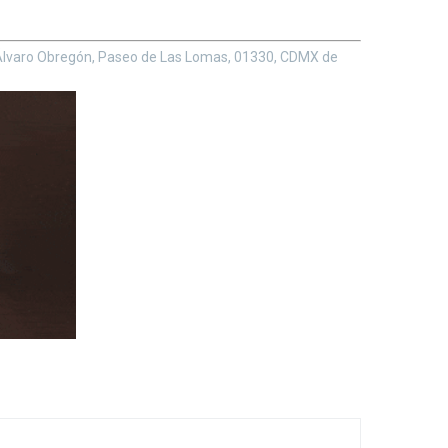
o, Álvaro Obregón, Paseo de Las Lomas, 01330, CDMX de