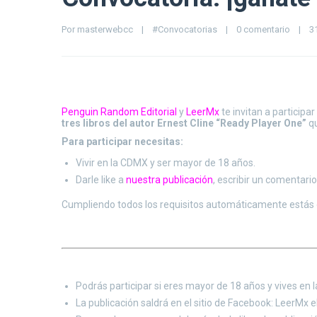
Por 
masterwebcc
|
#Convocatorias
|
0 comentario
|
3
Penguin Random Editorial
y
LeerMx
te invitan a particip
tres libros del autor Ernest Cline “Ready Player One”
qu
Para participar necesitas:
Vivir en la CDMX y ser mayor de 18 años.
Darle like a
nuestra publicación
, escribir un comentari
Cumpliendo todos los requisitos automáticamente estás co
Podrás participar si eres mayor de 18 años y vives en
La publicación saldrá en el sitio de Facebook: LeerMx e