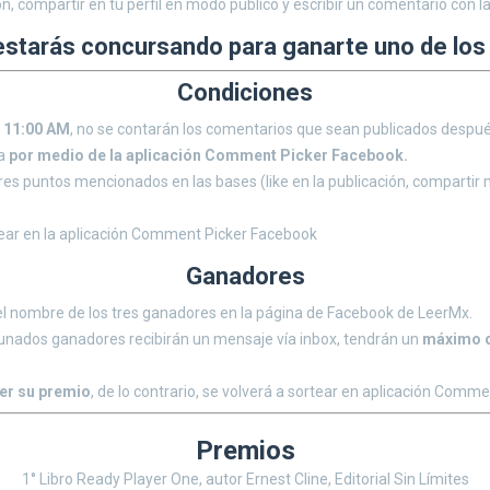
ón, compartir en tu perfil en modo público y escribir un comentario con l
 estarás concursando para ganarte uno de los
Condiciones
s 11:00 AM
, no se contarán los comentarios que sean publicados despué
ia
por medio de la aplicación Comment Picker Facebook.
tres puntos mencionados en las bases (like en la publicación, comparti
rtear en la aplicación Comment Picker Facebook
Ganadores
el nombre de los tres ganadores en la página de Facebook de LeerMx.
tunados ganadores recibirán un mensaje vía inbox, tendrán un
máximo d
ger su premio
, de lo contrario, se volverá a sortear en aplicación Comm
Premios
1° Libro Ready Player One, autor Ernest Cline, Editorial Sin Límites