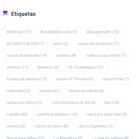
Etiquetas
#leermás
(15)
#QuédateEnCasa
(6)
@tangerineliz
(10)
ALFABETIZACIÓN
(7)
amor
(6)
cosas de escritores
(7)
Cosas de lectores
(19)
cuentos
(8)
cuentos para niños
(7)
cómics
(11)
desamor
(6)
FIL Guadalajara
(12)
Frases de desamor
(5)
Game Of Thrones
(6)
Harry Potter
(7)
Lectores
(20)
lectura
(32)
lectura en bebés
(6)
lectura en niños
(23)
Lee 20 minutos al día
(6)
leer
(18)
LeerMx
(84)
LeerParaEstarBien
(14)
Leer para estar bien
(9)
Libros
(35)
Libros de terror
(6)
Libros Digitales
(11)
libros para niños
(15)
Liz Mendoza
(9)
Lo que no sabías
(8)