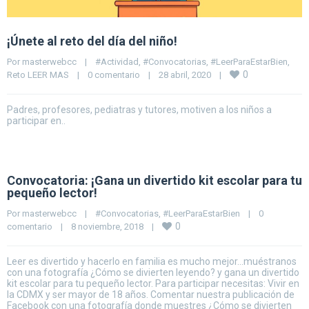
¡Únete al reto del día del niño!
Por 
masterwebcc
|
#Actividad
, 
#Convocatorias
, 
#LeerParaEstarBien
, 
0
Reto LEER MAS
|
0 comentario
|
28 abril, 2020    
|
Padres, profesores, pediatras y tutores, motiven a los niños a
participar en..
Convocatoria: ¡Gana un divertido kit escolar para tu
pequeño lector!
Por 
masterwebcc
|
#Convocatorias
, 
#LeerParaEstarBien
|
0 
0
comentario
|
8 noviembre, 2018    
|
Leer es divertido y hacerlo en familia es mucho mejor…muéstranos
con una fotografía ¿Cómo se divierten leyendo? y gana un divertido
kit escolar para tu pequeño lector. Para participar necesitas: Vivir en
la CDMX y ser mayor de 18 años. Comentar nuestra publicación de
Facebook con una fotografía donde muestres ¿Cómo se divierten