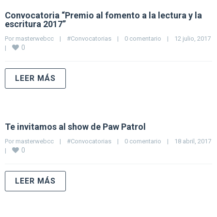
Convocatoria “Premio al fomento a la lectura y la
escritura 2017”
Por 
masterwebcc
|
#Convocatorias
|
0 comentario
|
12 julio, 2017    
0
|
LEER MÁS
Te invitamos al show de Paw Patrol
Por 
masterwebcc
|
#Convocatorias
|
0 comentario
|
18 abril, 2017    
0
|
LEER MÁS