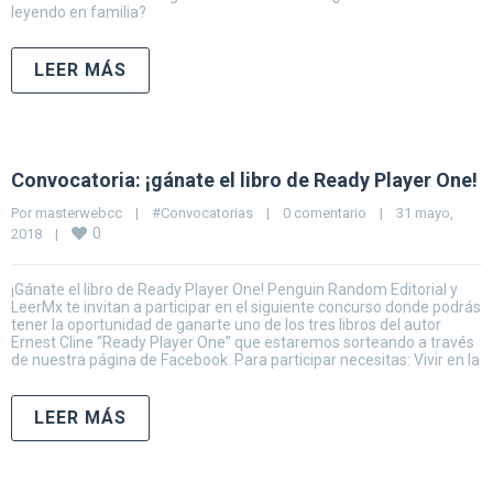
leyendo en familia?
LEER MÁS
Convocatoria: ¡gánate el libro de Ready Player One!
Por 
masterwebcc
|
#Convocatorias
|
0 comentario
|
31 mayo, 
0
2018    
|
¡Gánate el libro de Ready Player One! Penguin Random Editorial y
LeerMx te invitan a participar en el siguiente concurso donde podrás
tener la oportunidad de ganarte uno de los tres libros del autor
Ernest Cline “Ready Player One” que estaremos sorteando a través
de nuestra página de Facebook. Para participar necesitas: Vivir en la
LEER MÁS