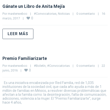
Gánate un Libro de Anita Mejía
Por 
masterwebcc
|
#Convocatorias
, 
Noticias
|
0 comentario
|
16 
0
marzo, 2017    
|
LEER MÁS
Premio Familiarizarte
Por 
masterwebcc
|
#Boletín
, 
#Convocatorias
|
0 comentario
|
22 
0
junio, 2016    
|
Es una iniciativa encabezada por Red Familia, red de 1,035
instituciones de la sociedad civil, que cada año ayuda a más de 1
millón de familias en México, a resolver diversas problemáticas que
afectan a la familia como: la desintegración, falta de comunicación,
adicciones, violencia a la mujer. El “Premio Familiarizarte”, surge
hace 4 años,