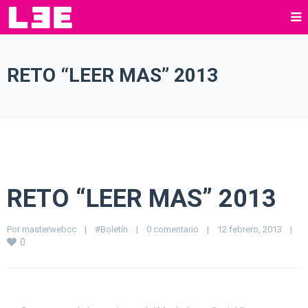
RETO “LEER MAS” 2013
RETO “LEER MAS” 2013
Por 
masterwebcc
|
#Boletín
|
0 comentario
|
12 febrero, 2013    
|
0