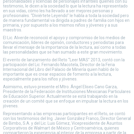
personalidades y licencias de personajes infantiles quienes con su
testimonio, le dicen a la sociedad lo que la lectura ha representado
en sus vidas, cómo les ha llevado a ser mejores personas y
profesionales. “Diviértete Leyendo” le habla a toda la sociedad pero
de manera fundamental va dirigida a padres de familia con hijos en
primaria, y por supuesto a los mismos niños y jóvenes y a sus
maestros.
El Lic. Alverde reconoció el apoyo y compromiso de los medios de
comunicación, líderes de opinión, conductores y periodistas para
llevar el mensaje de la importancia de la lectura, así como a todas
las personalidades que se han sumado a este gran movimiento.
El evento de lanzamiento del Reto “Leer MAS” 2013, contó con la
participación del Lic. Fernando Macotela, Director de la Feria
Internacional del Libro del Palacio de Minería quien habló de lo
importante que es crear espacios de fomento a la lectura,
especialmente para los niños y jóvenes.
Asimismo, estuvo presente el Mtro. Ángel Eliseo Cano Garza,
Presidente de la Federación de Instituciones Mexicanas Particulares
de Educación Superior. Actualmente se está trabajando en la
creación de un comité que se enfoque en impulsar la lectura en los
jóvenes.
Representando a las empresas participantes en el Reto, se contó
con los testimonios del Ing. Javier González Franco, Director General
de Bimbo, S.A. y del Lic. Luis Gómez, Vicepresidente de Asuntos
Corporativos de Walmart de México y Centroamérica, quienes
compartieron la experiencia al interior de la empresa a partir de la