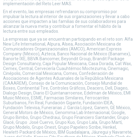
implementación del Reto Leer MAS.
En el evento, las empresas refrendaron su compromiso por
impulsar la lectura al interior de sus organizaciones y llevar a cabo
acciones que impacten a las familias de sus colaboradores para
alcanzar la nueva meta y contribuir a fomentar el hábito de la
lectura entre sus empleados.
La empresas que ya se encuentran participando en el reto son: Alfa
New Life International, Alpura, Alsea, Asociación Mexicana de
Comunicadores Organizacionales (AMCO), American Express
Company (México), Azteca, Banco Nacional de México (Banamex),
Banorte IXE, BBVA Bancomer, Beyondit Group, Brandit Package
Design Consultancy, Caja Popular Mexicana, Casa Dorada, Cat Wax,
Cemex, Central, Cervecería Cuauhtémoc Moctezuma, Cinemagic,
Cinépolis, Comercial Mexicana, Comex, Confederación de
Asociaciones de Agentes Aduanales de la República Mexicana
(CAAAREM), Consejo de la Comunicación, Consejo Mundial de
Boxeo, Continental Tire, Controles Gráficos, Deacero, Dell, Diageo,
Dialogo Design, Diario El Quintanarroense, Edelman de México, EMI
Music México, ESME, Farmacias Similares, Ferrocarriles
Suburbanos, Fin Real, Fundación Gigante, Fundación IDEA,
Fundación Televisa, Funerarias J. García López, Ganem, GE México,
General Motors de México, Genomma Lab Internacional, Google,
Grupo Bimbo, Grupo Chedraui, Grupo Financiero Santander, Grupo
Glacé, Grupo José Cuervo, Grupo Kuo, Grupo Lala, Grupo Martí,
Grupo Modelo, Grupo Onest, Grupo Papelero Scribe, Henkel,
Hewlett-Packard de México, IBM Guadalajara, Jáuregui y Navarrete,