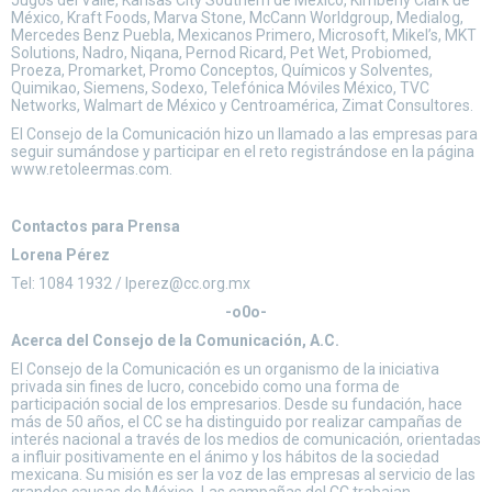
Jugos del Valle, Kansas City Southern de México, Kimberly Clark de
México, Kraft Foods, Marva Stone, McCann Worldgroup, Medialog,
Mercedes Benz Puebla, Mexicanos Primero, Microsoft, Mikel’s, MKT
Solutions, Nadro, Niqana, Pernod Ricard, Pet Wet, Probiomed,
Proeza, Promarket, Promo Conceptos, Químicos y Solventes,
Quimikao, Siemens, Sodexo, Telefónica Móviles México, TVC
Networks, Walmart de México y Centroamérica, Zimat Consultores.
El Consejo de la Comunicación hizo un llamado a las empresas para
seguir sumándose y participar en el reto registrándose en la página
www.retoleermas.com.
Contactos para Prensa
Lorena Pérez
Tel: 1084 1932 / lperez@cc.org.mx
-o0o-
Acerca del Consejo de la Comunicación, A.C.
El Consejo de la Comunicación es un organismo de la iniciativa
privada sin fines de lucro, concebido como una forma de
participación social de los empresarios. Desde su fundación, hace
más de 50 años, el CC se ha distinguido por realizar campañas de
interés nacional a través de los medios de comunicación, orientadas
a influir positivamente en el ánimo y los hábitos de la sociedad
mexicana. Su misión es ser la voz de las empresas al servicio de las