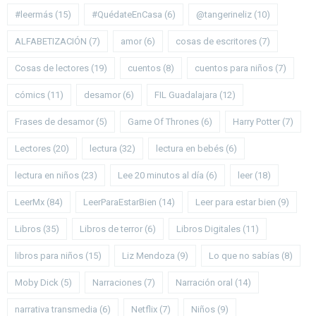
#leermás
(15)
#QuédateEnCasa
(6)
@tangerineliz
(10)
ALFABETIZACIÓN
(7)
amor
(6)
cosas de escritores
(7)
Cosas de lectores
(19)
cuentos
(8)
cuentos para niños
(7)
cómics
(11)
desamor
(6)
FIL Guadalajara
(12)
Frases de desamor
(5)
Game Of Thrones
(6)
Harry Potter
(7)
Lectores
(20)
lectura
(32)
lectura en bebés
(6)
lectura en niños
(23)
Lee 20 minutos al día
(6)
leer
(18)
LeerMx
(84)
LeerParaEstarBien
(14)
Leer para estar bien
(9)
Libros
(35)
Libros de terror
(6)
Libros Digitales
(11)
libros para niños
(15)
Liz Mendoza
(9)
Lo que no sabías
(8)
Moby Dick
(5)
Narraciones
(7)
Narración oral
(14)
narrativa transmedia
(6)
Netflix
(7)
Niños
(9)