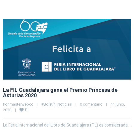
La FIL Guadalajara gana el Premio Princesa de
Asturias 2020
Por 
masterwebcc
|
#Boletín
, 
Noticias
|
0 comentario
|
11 junio, 
0
2020    
|
La Feria Internacional del Libro de Guadalajara (FIL) es considerada…