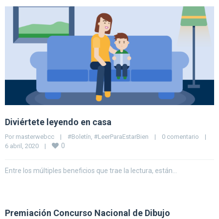
Diviértete leyendo en casa
Por 
masterwebcc
|
#Boletín
, 
#LeerParaEstarBien
|
0 comentario
|
0
6 abril, 2020    
|
Entre los múltiples beneficios que trae la lectura, están…
Premiación Concurso Nacional de Dibujo