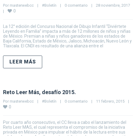
Por 
masterwebcc
|
#Boletín
|
0 comentario
|
28 noviembre, 2017    
0
|
La 12° edición del Concurso Nacional de Dibujo Infantil “Diviértete
Leyendo en Familia” impacta a más de 12 millones de niños y niñas
de México. Premian a niñas y niños ganadores de los estados de
Baja California, Estado de México, Jalisco, Michoacán, Nuevo León y
Tlaxcala. El CNDI es resultado de una alianza entre el
LEER MÁS
Reto Leer Más, desafío 2015.
Por 
masterwebcc
|
#Boletín
|
0 comentario
|
11 febrero, 2015    
|
0
Por cuarto año consecutivo, el CC lleva a cabo el lanzamiento del
Reto Leer MAS, el cual representa el compromiso de la iniciativa
privada en México para impulsar el hábito de la lectura entre sus