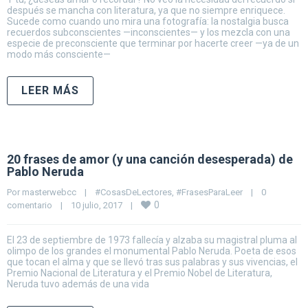
después se mancha con literatura, ya que no siempre enriquece.
Sucede como cuando uno mira una fotografía: la nostalgia busca
recuerdos subconscientes —inconscientes— y los mezcla con una
especie de preconsciente que terminar por hacerte creer —ya de un
modo más consciente—
LEER MÁS
20 frases de amor (y una canción desesperada) de
Pablo Neruda
Por 
masterwebcc
|
#CosasDeLectores
, 
#FrasesParaLeer
|
0 
0
comentario
|
10 julio, 2017    
|
El 23 de septiembre de 1973 fallecía y alzaba su magistral pluma al
olimpo de los grandes el monumental Pablo Neruda. Poeta de esos
que tocan el alma y que se llevó tras sus palabras y sus vivencias, el
Premio Nacional de Literatura y el Premio Nobel de Literatura,
Neruda tuvo además de una vida