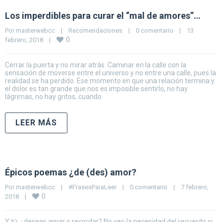
Los imperdibles para curar el “mal de amores”…
Por 
masterwebcc
|
Recomendaciones
|
0 comentario
|
13 
0
febrero, 2018    
|
Cerrar la puerta y no mirar atrás. Caminar en la calle con la
sensación de moverse entre el universo y no entre una calle, pues la
realidad se ha perdido. Ese momento en que una relación termina y
el dolor es tan grande que nos es imposible sentirlo, no hay
lágrimas, no hay gritos, cuando
LEER MÁS
Épicos poemas ¿de (des) amor?
Por 
masterwebcc
|
#FrasesParaLeer
|
0 comentario
|
7 febrero, 
0
2018    
|
Y tú, ¿deseas amar o recordar? No veo la necesidad del recuerdo si