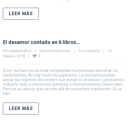
LEER MÁS
El desamor contado en 6 libros…
Por 
masterwebcc
|
Recomendaciones
|
0 comentario
|
16 
0
febrero, 2018    
|
El ser humano en su total complejidad ha intentado descifrar los
sentimientos. No hay modo de explicarlos. La ciencia ha podido
ubicar las regiones del cerebro que donde se producen y podríamos
reducirlo todo a reacciones químicas e interconexiones neuronales.
Pero es un asunto que va más allá de esa simple explicación. Sí, se
han
LEER MÁS