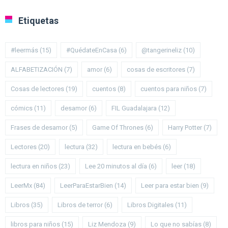
Etiquetas
#leermás
(15)
#QuédateEnCasa
(6)
@tangerineliz
(10)
ALFABETIZACIÓN
(7)
amor
(6)
cosas de escritores
(7)
Cosas de lectores
(19)
cuentos
(8)
cuentos para niños
(7)
cómics
(11)
desamor
(6)
FIL Guadalajara
(12)
Frases de desamor
(5)
Game Of Thrones
(6)
Harry Potter
(7)
Lectores
(20)
lectura
(32)
lectura en bebés
(6)
lectura en niños
(23)
Lee 20 minutos al día
(6)
leer
(18)
LeerMx
(84)
LeerParaEstarBien
(14)
Leer para estar bien
(9)
Libros
(35)
Libros de terror
(6)
Libros Digitales
(11)
libros para niños
(15)
Liz Mendoza
(9)
Lo que no sabías
(8)