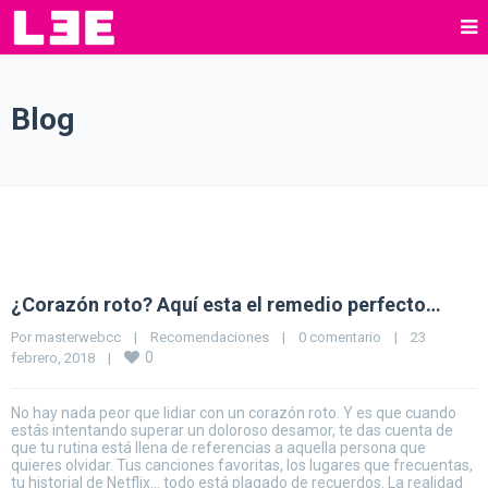
Blog
¿Corazón roto? Aquí esta el remedio perfecto…
Por 
masterwebcc
|
Recomendaciones
|
0 comentario
|
23 
0
febrero, 2018    
|
No hay nada peor que lidiar con un corazón roto. Y es que cuando
estás intentando superar un doloroso desamor, te das cuenta de
que tu rutina está llena de referencias a aquella persona que
quieres olvidar. Tus canciones favoritas, los lugares que frecuentas,
tu historial de Netflix… todo está plagado de recuerdos. La realidad