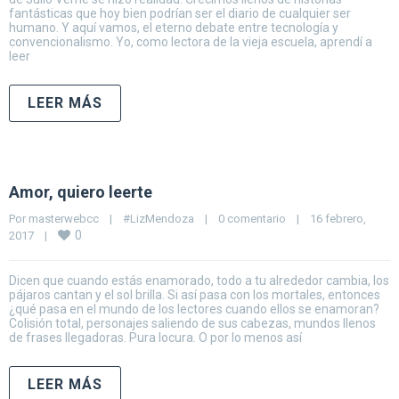
fantásticas que hoy bien podrían ser el diario de cualquier ser
humano. Y aquí vamos, el eterno debate entre tecnología y
convencionalismo. Yo, como lectora de la vieja escuela, aprendí a
leer
LEER MÁS
Amor, quiero leerte
Por 
masterwebcc
|
#LizMendoza
|
0 comentario
|
16 febrero, 
0
2017    
|
Dicen que cuando estás enamorado, todo a tu alrededor cambia, los
pájaros cantan y el sol brilla. Si así pasa con los mortales, entonces
¿qué pasa en el mundo de los lectores cuando ellos se enamoran?
Colisión total, personajes saliendo de sus cabezas, mundos llenos
de frases llegadoras. Pura locura. O por lo menos así
LEER MÁS