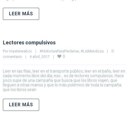
LEER MÁS
Lectores compulsivos
Por 
masterwebcc
|
#HistoriasParaPerderse
, 
#LizMendoza
|
0 
0
comentario
|
6 abril, 2017    
|
Leer en las filas, leer en el transporte público, leer en el baño, leer en
cada momento libre del día; eso… es de lectores compulsivos. Hace
poco supe de una campaña que busca que los libros viajen, que
lleguen a otras manos y que lo más polémico de toda la campaña:
que los libros sean
LEER MÁS