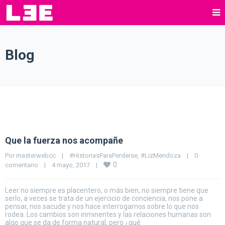
Blog
Que la fuerza nos acompañe
Por 
masterwebcc
|
#HistoriasParaPerderse
, 
#LizMendoza
|
0 
0
comentario
|
4 mayo, 2017    
|
Leer no siempre es placentero, o más bien, no siempre tiene que
serlo, a veces se trata de un ejercicio de conciencia, nos pone a
pensar, nos sacude y nos hace interrogarnos sobre lo que nos
rodea. Los cambios son inminentes y las relaciones humanas son
algo que se da de forma natural, pero ¿qué