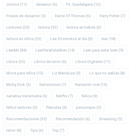
cómics
(11)
desamor
(6)
FIL Guadalajara
(12)
Frases de desamor
(5)
Game Of Thrones
(6)
Harry Potter
(7)
Lectores
(20)
lectura
(32)
lectura en bebés
(6)
lectura en niños
(23)
Lee 20 minutos al día
(6)
leer
(18)
LeerMx
(84)
LeerParaEstarBien
(14)
Leer para estar bien
(9)
Libros
(35)
Libros de terror
(6)
Libros Digitales
(11)
libros para niños
(15)
Liz Mendoza
(9)
Lo que no sabías
(8)
Moby Dick
(5)
Narraciones
(7)
Narración oral
(14)
narrativa transmedia
(6)
Netflix
(7)
Niños
(9)
Niños lectores
(5)
Peliculas
(6)
personajes
(5)
Recomendaciones
(35)
Recomendación
(6)
Streaming
(5)
terror
(8)
Tips
(6)
Top
(7)