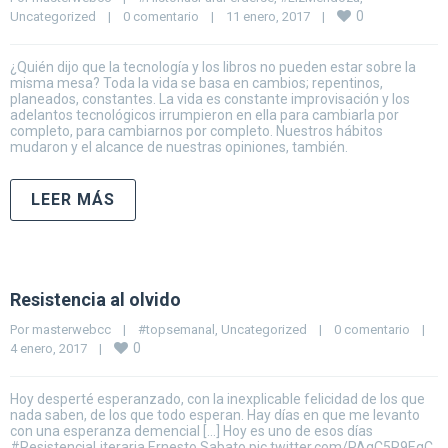
0
Uncategorized
|
0 comentario
|
11 enero, 2017    
|
¿Quién dijo que la tecnología y los libros no pueden estar sobre la
misma mesa? Toda la vida se basa en cambios; repentinos,
planeados, constantes. La vida es constante improvisación y los
adelantos tecnológicos irrumpieron en ella para cambiarla por
completo, para cambiarnos por completo. Nuestros hábitos
mudaron y el alcance de nuestras opiniones, también.
LEER MÁS
Resistencia al olvido
Por 
masterwebcc
|
#topsemanal
, 
Uncategorized
|
0 comentario
|
0
4 enero, 2017    
|
Hoy desperté esperanzado, con la inexplicable felicidad de los que
nada saben, de los que todo esperan. Hay días en que me levanto
con una esperanza demencial […] Hoy es uno de esos días
#ResistenciaLiteraria Ernesto Sabato pic.twitter.com/PAgC5R9EgC