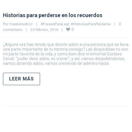
Historias para perderse en los recuerdos
Por 
masterwebcc
|
#FrasesParaLeer
, 
#HistoriasParaPerderse
|
0 
0
comentario
|
24 febrero, 2016    
|
¿Alguna vez has tenido que decirle adiós a una persona que se lleva
una parte importante de tu historia consigo? Las despedidas no son
mi parte favorita de la vida, y como bien dice el inmortal Gustavo
Cerati: “poder decir adiós, es crecer”, y así, vamos despidiéndonos,
vamos diciendo adiós, vamos creciendo de adentro hacia
LEER MÁS