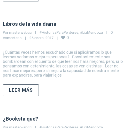
Libros de la vida diaria
Por 
masterwebcc
|
#HistoriasParaPerderse
, 
#LizMendoza
|
0 
0
comentario
|
26 enero, 2017    
|
¿Cuántas veces hemos escuchado que si aplicáramos lo que
leemos seríamos mejores personas? Constantemente nos
bombardean con el cuento de que leer nos hará mejores, pero, si lo
pensamos con detenimiento, las cosas se ven distintas… Leer no
nos hace mejores, pero sí mejora la capacidad de nuestra mente
para expandirse, para viajar lejos
LEER MÁS
¿Booksta que?
Por 
masterwebcc
|
#HistoriasParaPerderse
, 
#LizMendoza
, 