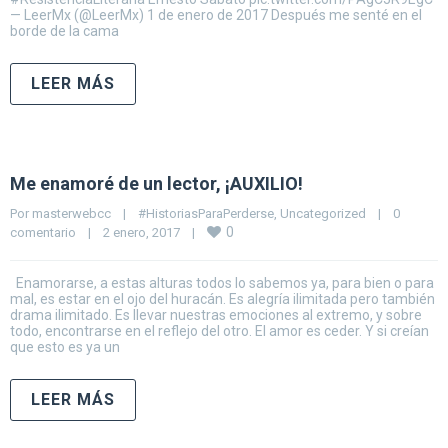
— LeerMx (@LeerMx) 1 de enero de 2017 Después me senté en el
borde de la cama
LEER MÁS
Me enamoré de un lector, ¡AUXILIO!
Por 
masterwebcc
|
#HistoriasParaPerderse
, 
Uncategorized
|
0 
0
comentario
|
2 enero, 2017    
|
Enamorarse, a estas alturas todos lo sabemos ya, para bien o para
mal, es estar en el ojo del huracán. Es alegría ilimitada pero también
drama ilimitado. Es llevar nuestras emociones al extremo, y sobre
todo, encontrarse en el reflejo del otro. El amor es ceder. Y si creían
que esto es ya un
LEER MÁS