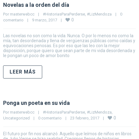
Novelas a la orden del día
Por 
masterwebcc
|
#HistoriasParaPerderse
, 
#LizMendoza
|
0 
0
comentario
|
9 marzo, 2017    
|
Las novelas no son como la vida. Nunca. O por lo menos no como la
mía, tan desordenada y llena de vergüenzas públicas como caídas y
equivocaciones penosas. Es por eso que las leo con la mejor
disposición, porque quiero que sean parte de mi vida desordenada y
le pongan un poco de amor bonito
LEER MÁS
Ponga un poeta en su vida
Por 
masterwebcc
|
#HistoriasParaPerderse
, 
#LizMendoza
, 
0
Uncategorized
|
0 comentario
|
23 febrero, 2017    
|
El futuro por fin nos alcanzó. Aquello que leímos de niños en libros
de Julio Verne se hizo realidad. Crecimos llenos de historias