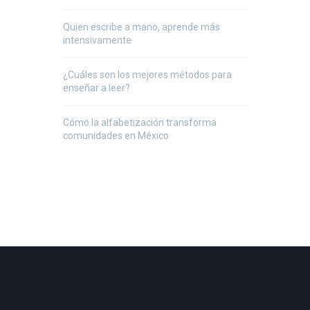
Quien escribe a mano, aprende más
intensivamente
¿Cuáles son los mejores métodos para
enseñar a leer?
Cómo la alfabetización transforma
comunidades en México