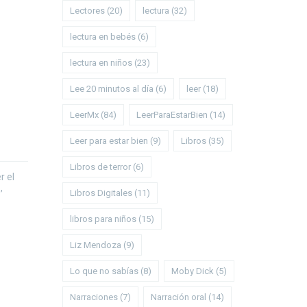
Lectores
(20)
lectura
(32)
lectura en bebés
(6)
lectura en niños
(23)
Lee 20 minutos al día
(6)
leer
(18)
LeerMx
(84)
LeerParaEstarBien
(14)
Leer para estar bien
(9)
Libros
(35)
Libros de terror
(6)
r el
,
Libros Digitales
(11)
libros para niños
(15)
Liz Mendoza
(9)
Lo que no sabías
(8)
Moby Dick
(5)
Narraciones
(7)
Narración oral
(14)