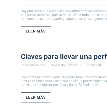
Hay una tarea que puede ser muy difícil para los lectores
ese punto, sentimos que ya hemos leído todo pero sim
no tiene que ser estresante ya que te daremos algunos c
LEER MÁS
Claves para llevar una per
Por 
masterwebcc
|
#CosasDeLectores
|
0 comentario
|
Uno de los aspectos esenciales para tener presente la lect
lectura es una especie de diario en el que puedes hacer se
permitirá monitorear tus altos y bajos. Al final del año
LEER MÁS