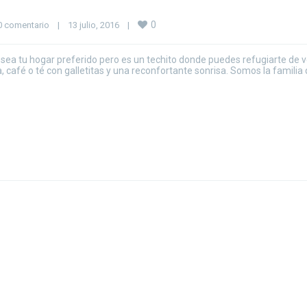
0
0 comentario
|
13 julio, 2016    
|
sea tu hogar preferido pero es un techito donde puedes refugiarte de 
 café o té con galletitas y una reconfortante sonrisa. Somos la familia 