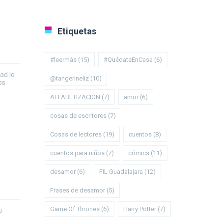
Etiquetas
#leermás
(15)
#QuédateEnCasa
(6)
dad lo
@tangerineliz
(10)
os
ALFABETIZACIÓN
(7)
amor
(6)
cosas de escritores
(7)
Cosas de lectores
(19)
cuentos
(8)
cuentos para niños
(7)
cómics
(11)
desamor
(6)
FIL Guadalajara
(12)
Frases de desamor
(5)
Game Of Thrones
(6)
Harry Potter
(7)
u