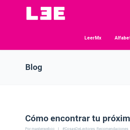
LeerMx
Alfabe
Blog
Cómo encontrar tu próximo
Por 
masterwebcc
|
#CosasDeLectores
, 
Recomendaciones