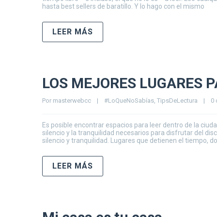
hasta best sellers de baratillo. Y lo hago con el mismo
LEER MÁS
LOS MEJORES LUGARES P
Por 
masterwebcc
|
#LoQueNoSabías
, 
TipsDeLectura
|
0 
Es posible encontrar espacios para leer dentro de la ciu
silencio y la tranquilidad necesarios para disfrutar del di
silencio y tranquilidad. Lugares que detienen el tiempo, d
LEER MÁS