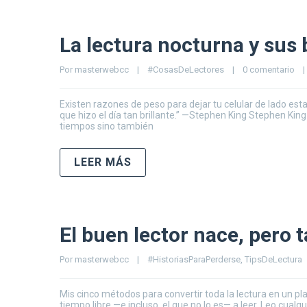
La lectura nocturna y sus
Por 
masterwebcc
|
#CosasDeLectores
|
0 comentario
|
Existen razones de peso para dejar tu celular de lado esta n
que hizo el día tan brillante.” —Stephen King Stephen King
tiempos sino también
LEER MÁS
El buen lector nace, pero 
Por 
masterwebcc
|
#HistoriasParaPerderse
, 
TipsDeLectura
Mis cinco métodos para convertir toda la lectura en un p
tiempo libre —e incluso, el que no lo es— a leer. Leo cual