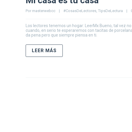
Mi casa es tu casa
Por 
masterwebcc
|
#CosasDeLectores
, 
TipsDeLectura
|
Los lectores tenemos un hogar: LeerMx Bueno, tal vez no 
cuando, en serio te esperaremos con tacitas de porcelana,
da pena pero que siempre piensa en ti.
LEER MÁS