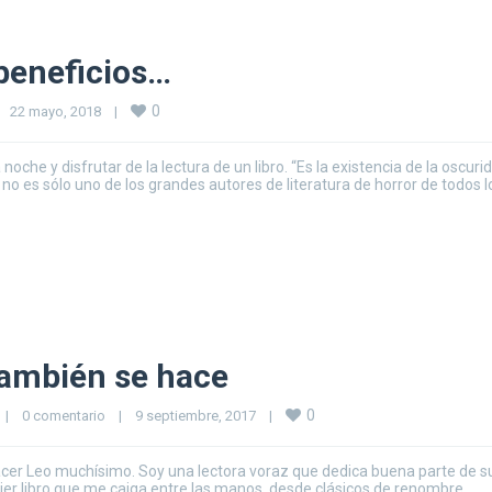
 beneficios…
0
22 mayo, 2018    
|
oche y disfrutar de la lectura de un libro. “Es la existencia de la oscuri
 no es sólo uno de los grandes autores de literatura de horror de todos l
también se hace
0
|
0 comentario
|
9 septiembre, 2017    
|
lacer Leo muchísimo. Soy una lectora voraz que dedica buena parte de s
quier libro que me caiga entre las manos, desde clásicos de renombre