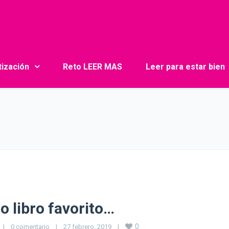
tización
Reto LEER MAS
Leer para estar bien
 libro favorito…
0
|
0 comentario
|
27 febrero, 2019    
|