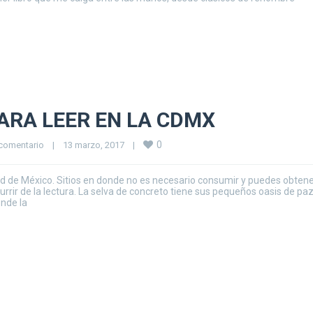
ARA LEER EN LA CDMX
0
comentario
|
13 marzo, 2017    
|
dad de México. Sitios en donde no es necesario consumir y puedes obtene
scurrir de la lectura. La selva de concreto tiene sus pequeños oasis de paz
onde la