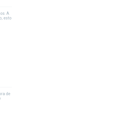
mos. A
, esto
ora de
e