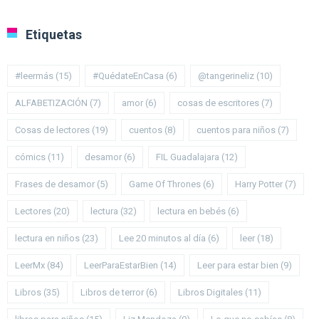
Etiquetas
#leermás
(15)
#QuédateEnCasa
(6)
@tangerineliz
(10)
ALFABETIZACIÓN
(7)
amor
(6)
cosas de escritores
(7)
Cosas de lectores
(19)
cuentos
(8)
cuentos para niños
(7)
cómics
(11)
desamor
(6)
FIL Guadalajara
(12)
Frases de desamor
(5)
Game Of Thrones
(6)
Harry Potter
(7)
Lectores
(20)
lectura
(32)
lectura en bebés
(6)
lectura en niños
(23)
Lee 20 minutos al día
(6)
leer
(18)
LeerMx
(84)
LeerParaEstarBien
(14)
Leer para estar bien
(9)
Libros
(35)
Libros de terror
(6)
Libros Digitales
(11)