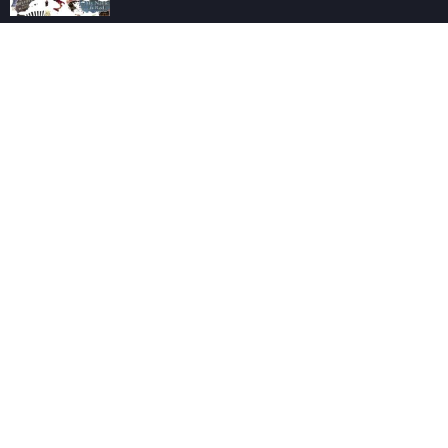
Novedades
16 enero, 2026
0
Lanzamiento del Movimiento Social por la
Alfabetización.
1 enero, 2026
0
¿Un método científico para aprender a leer y
escribir?