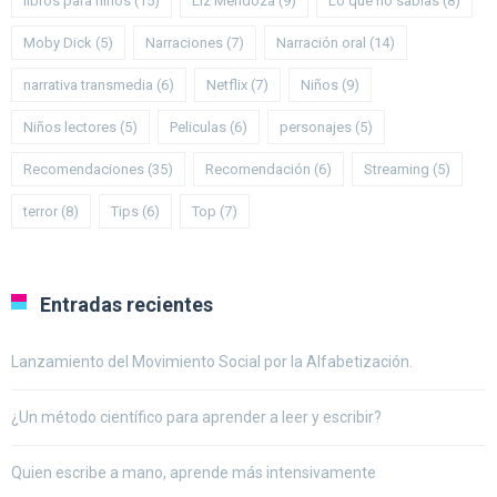
libros para niños
(15)
Liz Mendoza
(9)
Lo que no sabías
(8)
Moby Dick
(5)
Narraciones
(7)
Narración oral
(14)
narrativa transmedia
(6)
Netflix
(7)
Niños
(9)
Niños lectores
(5)
Peliculas
(6)
personajes
(5)
Recomendaciones
(35)
Recomendación
(6)
Streaming
(5)
terror
(8)
Tips
(6)
Top
(7)
Entradas recientes
Lanzamiento del Movimiento Social por la Alfabetización.
¿Un método científico para aprender a leer y escribir?
Quien escribe a mano, aprende más intensivamente