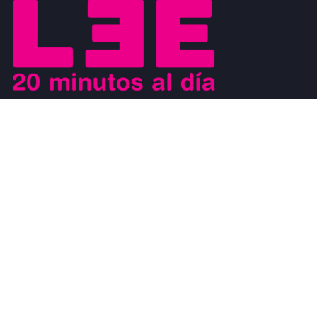
Buscamos motivar el placer de la lectura a los jóvenes y al mismo
tiempo que los jóvenes sean los agentes de cambio que ayuden a
generar un movimiento a favor de la lectura. Los jóvenes son
modelos a seguir de los niños y al mismo tiempo, son observados
por los adultos.
#CosasDeLectores
28 noviembre, 2022
0
DISCURSO DE AGRADECIMIENTO POR EL
PREMIO FIL DE LITERATURA EN LENGUAS