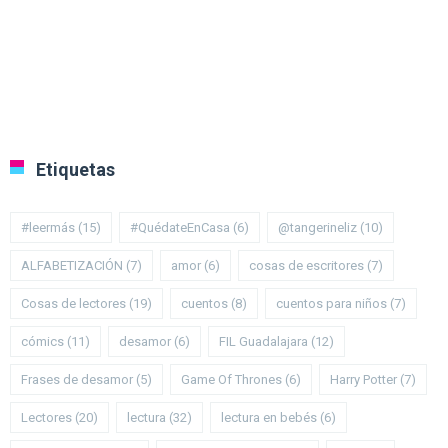
Etiquetas
#leermás
(15)
#QuédateEnCasa
(6)
@tangerineliz
(10)
ALFABETIZACIÓN
(7)
amor
(6)
cosas de escritores
(7)
Cosas de lectores
(19)
cuentos
(8)
cuentos para niños
(7)
cómics
(11)
desamor
(6)
FIL Guadalajara
(12)
Frases de desamor
(5)
Game Of Thrones
(6)
Harry Potter
(7)
Lectores
(20)
lectura
(32)
lectura en bebés
(6)