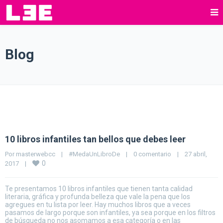
Blog
10 libros infantiles tan bellos que debes leer
Por 
masterwebcc
|
#MedaUnLibroDe
|
0 comentario
|
27 abril, 
0
2017    
|
Te presentamos 10 libros infantiles que tienen tanta calidad
literaria, gráfica y profunda belleza que vale la pena que los
agregues en tu lista por leer. Hay muchos libros que a veces
pasamos de largo porque son infantiles, ya sea porque en los filtros
de búsqueda no nos asomamos a esa categoría o en las