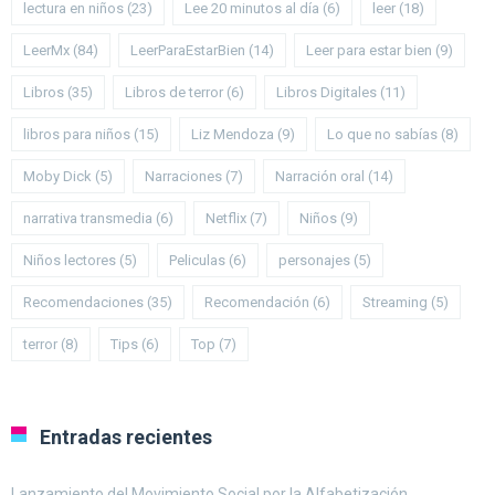
lectura en niños
(23)
Lee 20 minutos al día
(6)
leer
(18)
LeerMx
(84)
LeerParaEstarBien
(14)
Leer para estar bien
(9)
Libros
(35)
Libros de terror
(6)
Libros Digitales
(11)
libros para niños
(15)
Liz Mendoza
(9)
Lo que no sabías
(8)
Moby Dick
(5)
Narraciones
(7)
Narración oral
(14)
narrativa transmedia
(6)
Netflix
(7)
Niños
(9)
Niños lectores
(5)
Peliculas
(6)
personajes
(5)
Recomendaciones
(35)
Recomendación
(6)
Streaming
(5)
terror
(8)
Tips
(6)
Top
(7)
Entradas recientes
Lanzamiento del Movimiento Social por la Alfabetización.