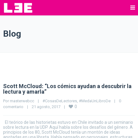
Blog
Scott McCloud: “Los cómics ayudan a descubrir la
lectura y amarla”
Por 
masterwebcc
|
#CosasDeLectores
, 
#MedaUnLibroDe
|
0 
0
comentario
|
21 agosto, 2017    
|
El teórico de las historietas estuvo en Chile invitado a un seminario
sobre lectura en la UDP. Aquí habla sobre los desafíos del género. A
principios de los 80, Scott McCloud tenía un montón de ideas
anotadas en una libreta. Había pensado en personajes, estructuras