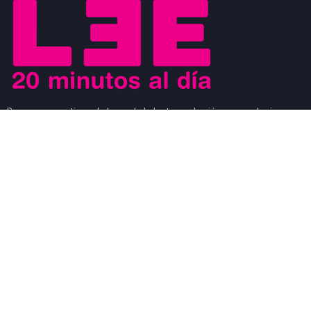
Buscamos motivar el placer de la lectura a los jóvenes y al mismo
tiempo que los jóvenes sean los agentes de cambio que ayuden a
generar un movimiento a favor de la lectura. Los jóvenes son
modelos a seguir de los niños y al mismo tiempo, son observados
por los adultos.
#CosasDeLectores
28 noviembre, 2022
0
DISCURSO DE AGRADECIMIENTO POR EL
PREMIO FIL DE LITERATURA EN LENGUAS