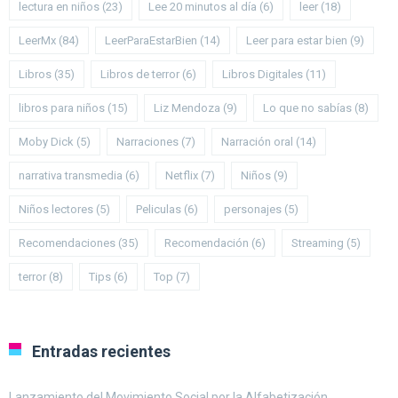
lectura en niños
(23)
Lee 20 minutos al día
(6)
leer
(18)
LeerMx
(84)
LeerParaEstarBien
(14)
Leer para estar bien
(9)
Libros
(35)
Libros de terror
(6)
Libros Digitales
(11)
libros para niños
(15)
Liz Mendoza
(9)
Lo que no sabías
(8)
Moby Dick
(5)
Narraciones
(7)
Narración oral
(14)
narrativa transmedia
(6)
Netflix
(7)
Niños
(9)
Niños lectores
(5)
Peliculas
(6)
personajes
(5)
Recomendaciones
(35)
Recomendación
(6)
Streaming
(5)
terror
(8)
Tips
(6)
Top
(7)
Entradas recientes
Lanzamiento del Movimiento Social por la Alfabetización.