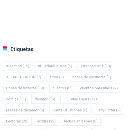
Etiquetas
#leermás
(15)
#QuédateEnCasa
(6)
@tangerineliz
(10)
ALFABETIZACIÓN
(7)
amor
(6)
cosas de escritores
(7)
Cosas de lectores
(19)
cuentos
(8)
cuentos para niños
(7)
cómics
(11)
desamor
(6)
FIL Guadalajara
(12)
Frases de desamor
(5)
Game Of Thrones
(6)
Harry Potter
(7)
Lectores
(20)
lectura
(32)
lectura en bebés
(6)