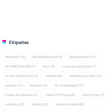
Etiquetas
#leermás
(15)
#QuédateEnCasa
(6)
@tangerineliz
(10)
ALFABETIZACIÓN
(7)
amor
(6)
cosas de escritores
(7)
Cosas de lectores
(19)
cuentos
(8)
cuentos para niños
(7)
cómics
(11)
desamor
(6)
FIL Guadalajara
(12)
Frases de desamor
(5)
Game Of Thrones
(6)
Harry Potter
(7)
Lectores
(20)
lectura
(32)
lectura en bebés
(6)