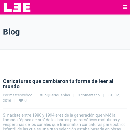
Blog
Caricaturas que cambiaron tu forma de leer al
mundo
Por 
masterwebcc
|
#LoQueNoSabías
|
0 comentario
|
18 julio, 
0
2016    
|
Si naciste entre 1980 y 1994 eres de la generación que vivió la
llamada “época de oro” de las barras programáticas matutinas y
vespertinas de los canales que transmitían caricaturas para público
infantil, de las cuales una gran selección estaba basada en obras