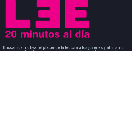
Buscamos motivar el placer de la lectura a los jóvenes y al mismo
tiempo que los jóvenes sean los agentes de cambio que ayuden a
generar un movimiento a favor de la lectura. Los jóvenes son
modelos a seguir de los niños y al mismo tiempo, son observados
por los adultos.
#CosasDeLectores
28 noviembre, 2022
0
DISCURSO DE AGRADECIMIENTO POR EL
PREMIO FIL DE LITERATURA EN LENGUAS