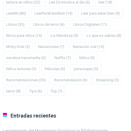
lectura en niños
(23)
Lee 20 minutos al día
(6)
leer
(18)
LeerMx
(84)
LeerParaEstarBien
(14)
Leer para estar bien
(9)
Libros
(35)
Libros de terror
(6)
Libros Digitales
(11)
libros para niños
(15)
Liz Mendoza
(9)
Lo que no sabías
(8)
Moby Dick
(5)
Narraciones
(7)
Narración oral
(14)
narrativa transmedia
(6)
Netflix
(7)
Niños
(9)
Niños lectores
(5)
Peliculas
(6)
personajes
(5)
Recomendaciones
(35)
Recomendación
(6)
Streaming
(5)
terror
(8)
Tips
(6)
Top
(7)
Entradas recientes
Lanzamiento del Movimiento Social por la Alfabetización.