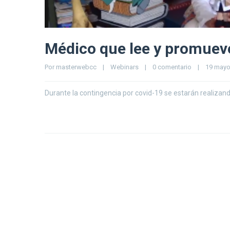
Médico que lee y promue
Por 
masterwebcc
|
Webinars
|
0 comentario
|
19 mayo,
Durante la contingencia por covid-19 se estarán realizan