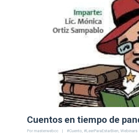
Cuentos en tiempo de pa
Por 
masterwebcc
|
#Cuento
, 
#LeerParaEstarBien
, 
Webinars