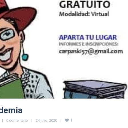
ndemia
1
|
0 comentario
|
24 julio, 2020    
|