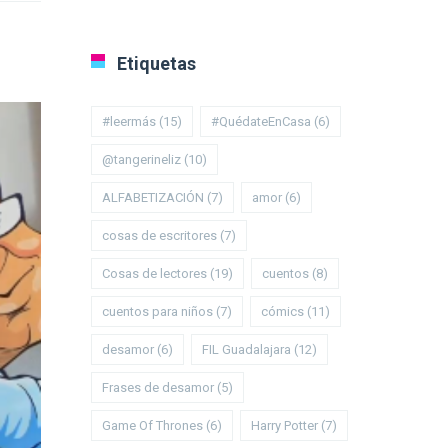
Etiquetas
#leermás
(15)
#QuédateEnCasa
(6)
@tangerineliz
(10)
ALFABETIZACIÓN
(7)
amor
(6)
cosas de escritores
(7)
Cosas de lectores
(19)
cuentos
(8)
cuentos para niños
(7)
cómics
(11)
desamor
(6)
FIL Guadalajara
(12)
Frases de desamor
(5)
Game Of Thrones
(6)
Harry Potter
(7)