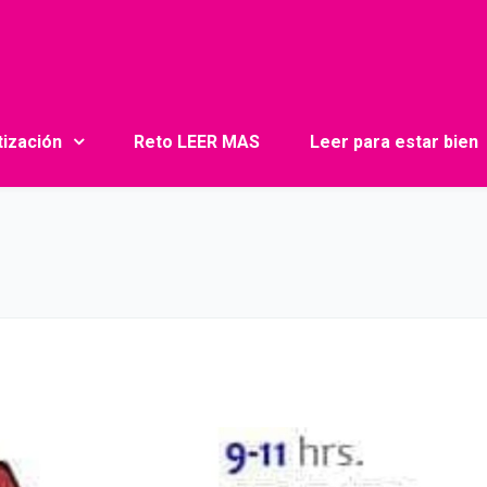
tización
Reto LEER MAS
Leer para estar bien