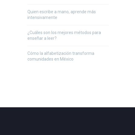
Quien escribe a mano, aprende más
intensivamente
¿Cuáles son los mejores métodos para
enseñar a leer?
Cómo la alfabetización transforma
comunidades en México