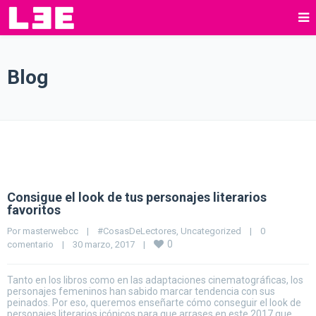
Blog
Consigue el look de tus personajes literarios
favoritos
Por 
masterwebcc
|
#CosasDeLectores
, 
Uncategorized
|
0 
0
comentario
|
30 marzo, 2017    
|
Tanto en los libros como en las adaptaciones cinematográficas, los
personajes femeninos han sabido marcar tendencia con sus
peinados. Por eso, queremos enseñarte cómo conseguir el look de
personajes literarios icónicos para que arrases en este 2017 que