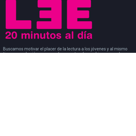
Buscamos motivar el placer de la lectura a los jóvenes y al mismo
tiempo que los jóvenes sean los agentes de cambio que ayuden a
generar un movimiento a favor de la lectura. Los jóvenes son
modelos a seguir de los niños y al mismo tiempo, son observados
por los adultos.
#CosasDeLectores
28 noviembre, 2022
0
DISCURSO DE AGRADECIMIENTO POR EL
PREMIO FIL DE LITERATURA EN LENGUAS