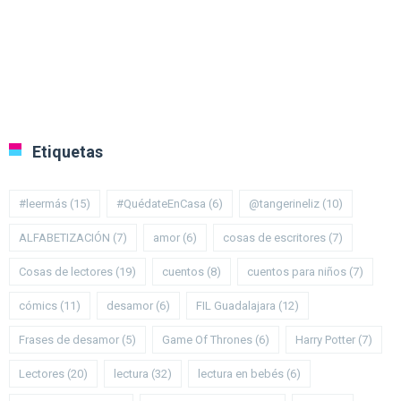
Etiquetas
#leermás
(15)
#QuédateEnCasa
(6)
@tangerineliz
(10)
ALFABETIZACIÓN
(7)
amor
(6)
cosas de escritores
(7)
Cosas de lectores
(19)
cuentos
(8)
cuentos para niños
(7)
cómics
(11)
desamor
(6)
FIL Guadalajara
(12)
Frases de desamor
(5)
Game Of Thrones
(6)
Harry Potter
(7)
Lectores
(20)
lectura
(32)
lectura en bebés
(6)