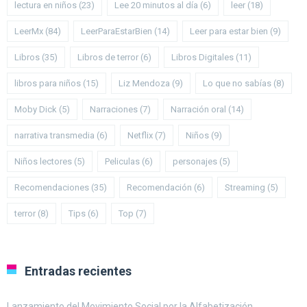
lectura en niños
(23)
Lee 20 minutos al día
(6)
leer
(18)
LeerMx
(84)
LeerParaEstarBien
(14)
Leer para estar bien
(9)
Libros
(35)
Libros de terror
(6)
Libros Digitales
(11)
libros para niños
(15)
Liz Mendoza
(9)
Lo que no sabías
(8)
Moby Dick
(5)
Narraciones
(7)
Narración oral
(14)
narrativa transmedia
(6)
Netflix
(7)
Niños
(9)
Niños lectores
(5)
Peliculas
(6)
personajes
(5)
Recomendaciones
(35)
Recomendación
(6)
Streaming
(5)
terror
(8)
Tips
(6)
Top
(7)
Entradas recientes
Lanzamiento del Movimiento Social por la Alfabetización.