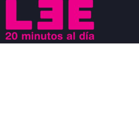
Buscamos motivar el placer de la lectura a los jóvenes y al mismo
tiempo que los jóvenes sean los agentes de cambio que ayuden a
generar un movimiento a favor de la lectura. Los jóvenes son
modelos a seguir de los niños y al mismo tiempo, son observados
por los adultos.
#CosasDeLectores
28 noviembre, 2022
0
DISCURSO DE AGRADECIMIENTO POR EL
PREMIO FIL DE LITERATURA EN LENGUAS