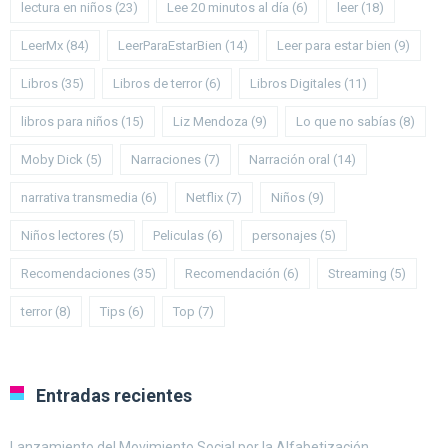
lectura en niños
(23)
Lee 20 minutos al día
(6)
leer
(18)
LeerMx
(84)
LeerParaEstarBien
(14)
Leer para estar bien
(9)
Libros
(35)
Libros de terror
(6)
Libros Digitales
(11)
libros para niños
(15)
Liz Mendoza
(9)
Lo que no sabías
(8)
Moby Dick
(5)
Narraciones
(7)
Narración oral
(14)
narrativa transmedia
(6)
Netflix
(7)
Niños
(9)
Niños lectores
(5)
Peliculas
(6)
personajes
(5)
Recomendaciones
(35)
Recomendación
(6)
Streaming
(5)
terror
(8)
Tips
(6)
Top
(7)
Entradas recientes
Lanzamiento del Movimiento Social por la Alfabetización.