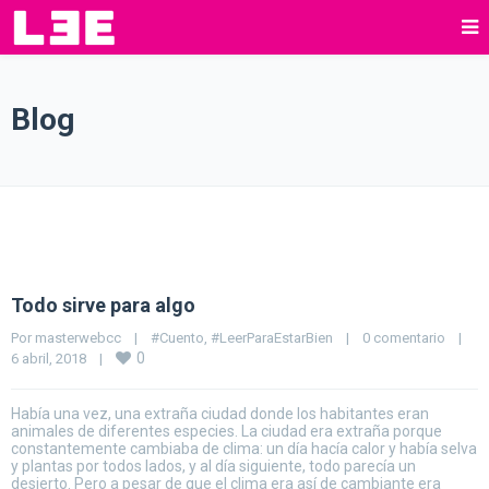
Blog
Todo sirve para algo
Por 
masterwebcc
|
#Cuento
, 
#LeerParaEstarBien
|
0 comentario
|
0
6 abril, 2018    
|
Había una vez, una extraña ciudad donde los habitantes eran
animales de diferentes especies. La ciudad era extraña porque
constantemente cambiaba de clima: un día hacía calor y había selva
y plantas por todos lados, y al día siguiente, todo parecía un
desierto. Pero a pesar de que el clima era así de cambiante era