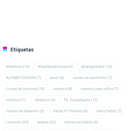
Etiquetas
#leermás
(15)
#QuédateEnCasa
(6)
@tangerineliz
(10)
ALFABETIZACIÓN
(7)
amor
(6)
cosas de escritores
(7)
Cosas de lectores
(19)
cuentos
(8)
cuentos para niños
(7)
cómics
(11)
desamor
(6)
FIL Guadalajara
(12)
Frases de desamor
(5)
Game Of Thrones
(6)
Harry Potter
(7)
Lectores
(20)
lectura
(32)
lectura en bebés
(6)