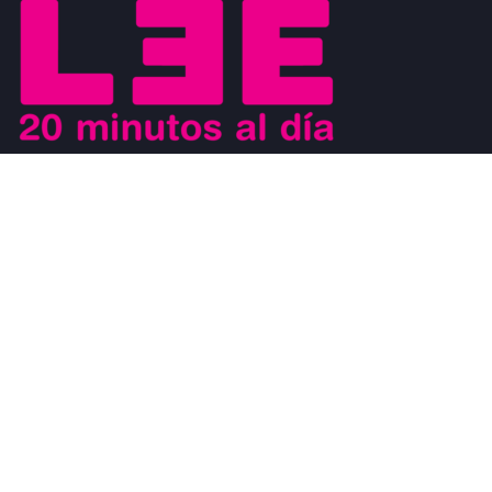
Buscamos motivar el placer de la lectura a los jóvenes y al mismo
tiempo que los jóvenes sean los agentes de cambio que ayuden a
generar un movimiento a favor de la lectura. Los jóvenes son
modelos a seguir de los niños y al mismo tiempo, son observados
por los adultos.
#CosasDeLectores
28 noviembre, 2022
0
DISCURSO DE AGRADECIMIENTO POR EL
PREMIO FIL DE LITERATURA EN LENGUAS