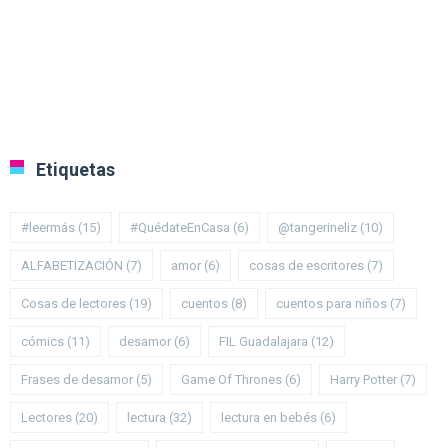
Etiquetas
#leermás
(15)
#QuédateEnCasa
(6)
@tangerineliz
(10)
ALFABETIZACIÓN
(7)
amor
(6)
cosas de escritores
(7)
Cosas de lectores
(19)
cuentos
(8)
cuentos para niños
(7)
cómics
(11)
desamor
(6)
FIL Guadalajara
(12)
Frases de desamor
(5)
Game Of Thrones
(6)
Harry Potter
(7)
Lectores
(20)
lectura
(32)
lectura en bebés
(6)