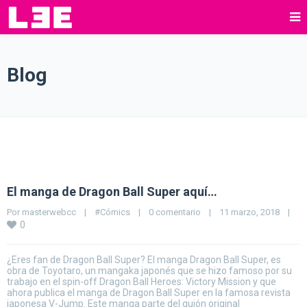
Blog
El manga de Dragon Ball Super aquí…
Por 
masterwebcc
|
#Cómics
|
0 comentario
|
11 marzo, 2018    
|
0
¿Eres fan de Dragon Ball Super? El manga Dragon Ball Super, es
obra de Toyotaro, un mangaka japonés que se hizo famoso por su
trabajo en el spin-off Dragon Ball Heroes: Victory Mission y que
ahora publica el manga de Dragon Ball Super en la famosa revista
japonesa V-Jump. Este manga parte del guión original