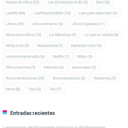
lectura en niños
(23)
Lee 20 minutos al día
(6)
leer
(18)
LeerMx
(84)
LeerParaEstarBien
(14)
Leer para estar bien
(9)
Libros
(35)
Libros de terror
(6)
Libros Digitales
(11)
libros para niños
(15)
Liz Mendoza
(9)
Lo que no sabías
(8)
Moby Dick
(5)
Narraciones
(7)
Narración oral
(14)
narrativa transmedia
(6)
Netflix
(7)
Niños
(9)
Niños lectores
(5)
Peliculas
(6)
personajes
(5)
Recomendaciones
(35)
Recomendación
(6)
Streaming
(5)
terror
(8)
Tips
(6)
Top
(7)
Entradas recientes
Lanzamiento del Movimiento Social por la Alfabetización.