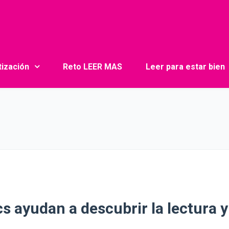
tización
Reto LEER MAS
Leer para estar bien
s ayudan a descubrir la lectura y