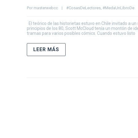
Por 
masterwebcc
|
#CosasDeLectores
, 
#MedaUnLibroDe
El teórico de las historietas estuvo en Chile invitado a u
principios de los 80, Scott McCloud tenía un montón de i
tramas para varios posibles cómics. Cuando estuvo listo
LEER MÁS