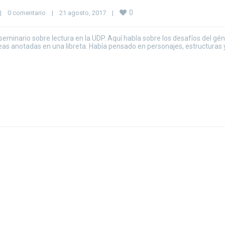
0
|
0 comentario
|
21 agosto, 2017    
|
n seminario sobre lectura en la UDP. Aquí habla sobre los desafíos del gé
deas anotadas en una libreta. Había pensado en personajes, estructuras 