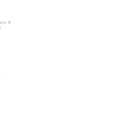
nero. A
y