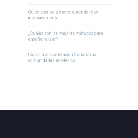
Quien escribe a mano, aprende más
intensivamente
¿Cuáles son los mejores métodos para
enseñar a leer?
Cómo la alfabetización transforma
comunidades en México