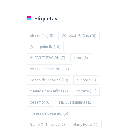
Etiquetas
#leermás
(15)
#QuédateEnCasa
(6)
@tangerineliz
(10)
ALFABETIZACIÓN
(7)
amor
(6)
cosas de escritores
(7)
Cosas de lectores
(19)
cuentos
(8)
cuentos para niños
(7)
cómics
(11)
desamor
(6)
FIL Guadalajara
(12)
Frases de desamor
(5)
Game Of Thrones
(6)
Harry Potter
(7)