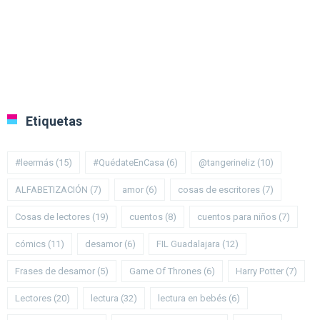
Etiquetas
#leermás
(15)
#QuédateEnCasa
(6)
@tangerineliz
(10)
ALFABETIZACIÓN
(7)
amor
(6)
cosas de escritores
(7)
Cosas de lectores
(19)
cuentos
(8)
cuentos para niños
(7)
cómics
(11)
desamor
(6)
FIL Guadalajara
(12)
Frases de desamor
(5)
Game Of Thrones
(6)
Harry Potter
(7)
Lectores
(20)
lectura
(32)
lectura en bebés
(6)