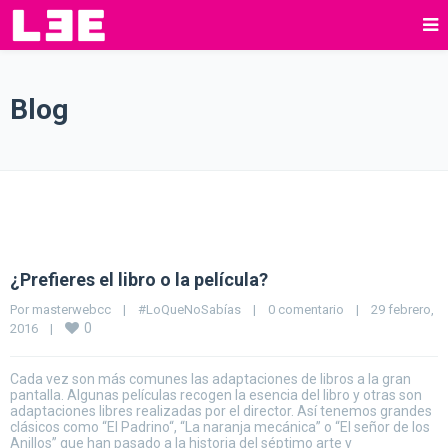
Blog
¿Prefieres el libro o la película?
Por 
masterwebcc
|
#LoQueNoSabías
|
0 comentario
|
29 febrero, 
0
2016    
|
Cada vez son más comunes las adaptaciones de libros a la gran
pantalla. Algunas películas recogen la esencia del libro y otras son
adaptaciones libres realizadas por el director. Así tenemos grandes
clásicos como “El Padrino“, “La naranja mecánica” o “El señor de los
Anillos” que han pasado a la historia del séptimo arte y