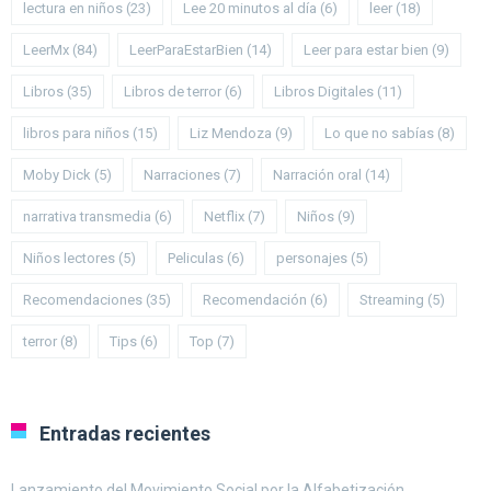
lectura en niños
(23)
Lee 20 minutos al día
(6)
leer
(18)
LeerMx
(84)
LeerParaEstarBien
(14)
Leer para estar bien
(9)
Libros
(35)
Libros de terror
(6)
Libros Digitales
(11)
libros para niños
(15)
Liz Mendoza
(9)
Lo que no sabías
(8)
Moby Dick
(5)
Narraciones
(7)
Narración oral
(14)
narrativa transmedia
(6)
Netflix
(7)
Niños
(9)
Niños lectores
(5)
Peliculas
(6)
personajes
(5)
Recomendaciones
(35)
Recomendación
(6)
Streaming
(5)
terror
(8)
Tips
(6)
Top
(7)
Entradas recientes
Lanzamiento del Movimiento Social por la Alfabetización.