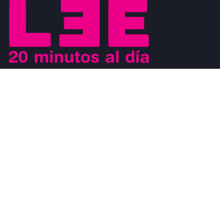
Buscamos motivar el placer de la lectura a los jóvenes y al mismo
tiempo que los jóvenes sean los agentes de cambio que ayuden a
generar un movimiento a favor de la lectura. Los jóvenes son
modelos a seguir de los niños y al mismo tiempo, son observados
por los adultos.
#CosasDeLectores
28 noviembre, 2022
0
DISCURSO DE AGRADECIMIENTO POR EL
PREMIO FIL DE LITERATURA EN LENGUAS