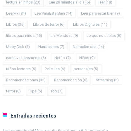
lectura en niños
(23)
Lee 20 minutos al día
(6)
leer
(18)
LeerMx
(84)
LeerParaEstarBien
(14)
Leer para estar bien
(9)
Libros
(35)
Libros de terror
(6)
Libros Digitales
(11)
libros para niños
(15)
Liz Mendoza
(9)
Lo que no sabías
(8)
Moby Dick
(5)
Narraciones
(7)
Narración oral
(14)
narrativa transmedia
(6)
Netflix
(7)
Niños
(9)
Niños lectores
(5)
Peliculas
(6)
personajes
(5)
Recomendaciones
(35)
Recomendación
(6)
Streaming
(5)
terror
(8)
Tips
(6)
Top
(7)
Entradas recientes
Lanzamiento del Movimiento Social por la Alfabetización.