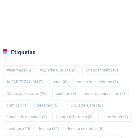
Etiquetas
#leermás
(15)
#QuédateEnCasa
(6)
@tangerineliz
(10)
ALFABETIZACIÓN
(7)
amor
(6)
cosas de escritores
(7)
Cosas de lectores
(19)
cuentos
(8)
cuentos para niños
(7)
cómics
(11)
desamor
(6)
FIL Guadalajara
(12)
Frases de desamor
(5)
Game Of Thrones
(6)
Harry Potter
(7)
Lectores
(20)
lectura
(32)
lectura en bebés
(6)