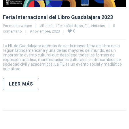
Feria Internacional del Libro Guadalajara 2023
Por 
masterwebcc
|
#Boletín
, 
#FeriasDeLibros
, 
FIL
, 
Noticias
|
0 
0
comentario
|
9 noviembre, 2023    
|
La FIL de Guadalajara además de ser la mayor feria del libro de la
región latinoamericana y una de las mayores del mundo, es un
importante evento cultural que despliega todas las formas de
expresión artística, manifestaciones culturales e intercambios de
sociedad civil y académicos. La FIL es un evento social y mediático
que atrae
LEER MÁS