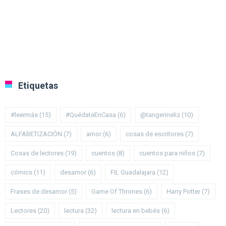
Etiquetas
#leermás
(15)
#QuédateEnCasa
(6)
@tangerineliz
(10)
ALFABETIZACIÓN
(7)
amor
(6)
cosas de escritores
(7)
Cosas de lectores
(19)
cuentos
(8)
cuentos para niños
(7)
cómics
(11)
desamor
(6)
FIL Guadalajara
(12)
Frases de desamor
(5)
Game Of Thrones
(6)
Harry Potter
(7)
Lectores
(20)
lectura
(32)
lectura en bebés
(6)