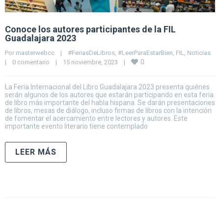
Conoce los autores participantes de la FIL
Guadalajara 2023
Por 
masterwebcc
|
#FeriasDeLibros
, 
#LeerParaEstarBien
, 
FIL
, 
Noticias
0
|
0 comentario
|
15 noviembre, 2023    
|
La Feria Internacional del Libro Guadalajara 2023 presenta quiénes
serán algunos de los autores que estarán participando en esta feria
de libro más importante del habla hispana. Se darán presentaciones
de libros, mesas de diálogo, incluso firmas de libros con la intención
de fomentar el acercamiento entre lectores y autores. Este
importante evento literario tiene contemplado
LEER MÁS