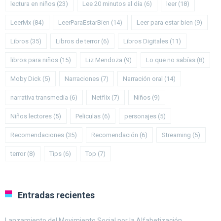
lectura en niños
(23)
Lee 20 minutos al día
(6)
leer
(18)
LeerMx
(84)
LeerParaEstarBien
(14)
Leer para estar bien
(9)
Libros
(35)
Libros de terror
(6)
Libros Digitales
(11)
libros para niños
(15)
Liz Mendoza
(9)
Lo que no sabías
(8)
Moby Dick
(5)
Narraciones
(7)
Narración oral
(14)
narrativa transmedia
(6)
Netflix
(7)
Niños
(9)
Niños lectores
(5)
Peliculas
(6)
personajes
(5)
Recomendaciones
(35)
Recomendación
(6)
Streaming
(5)
terror
(8)
Tips
(6)
Top
(7)
Entradas recientes
Lanzamiento del Movimiento Social por la Alfabetización.