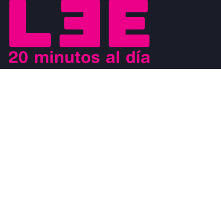
Buscamos motivar el placer de la lectura a los jóvenes y al mismo
tiempo que los jóvenes sean los agentes de cambio que ayuden a
generar un movimiento a favor de la lectura. Los jóvenes son
modelos a seguir de los niños y al mismo tiempo, son observados
por los adultos.
#CosasDeLectores
28 noviembre, 2022
0
DISCURSO DE AGRADECIMIENTO POR EL
PREMIO FIL DE LITERATURA EN LENGUAS