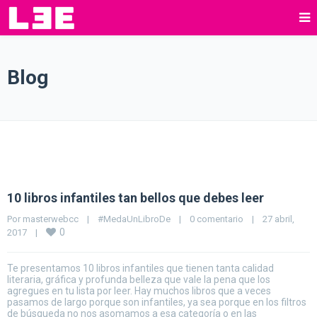
Blog
10 libros infantiles tan bellos que debes leer
Por 
masterwebcc
|
#MedaUnLibroDe
|
0 comentario
|
27 abril, 
0
2017    
|
Te presentamos 10 libros infantiles que tienen tanta calidad
literaria, gráfica y profunda belleza que vale la pena que los
agregues en tu lista por leer. Hay muchos libros que a veces
pasamos de largo porque son infantiles, ya sea porque en los filtros
de búsqueda no nos asomamos a esa categoría o en las